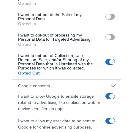
Opted In
Please note that this website/app uses one or more Google
services and may gather and store information including but
I want to opt-out of the Sale of my
Personal Data.
not limited to your visit or usage behaviour. You may click to
Opted In
grant or deny consent to Google and its third-party tags to
use your data for below specified purposes in below Google
I want to opt-out of processing my
consent section.
Personal Data for Targeted Advertising.
Opted In
I want to opt-out of Collection, Use,
Retention, Sale, and/or Sharing of my
GP de Fourmies 2021, la
GP de Fourmies 2021, il
Personal Data that Is Unrelated with the
startlist definitiva
percorso (Altimetria e
Purposes for which it was collected.
Planimetria)
Opted Out
12 Settembre 2021, 9:25
6 Settembre 2021, 18:35
Google consents
I want to allow Google to enable storage
related to advertising like cookies on web or
device identifiers in apps.
I want to allow my user data to be sent to
Calendario e Orario Corse
Google for online advertising purposes.
della Settimana (6 – 12