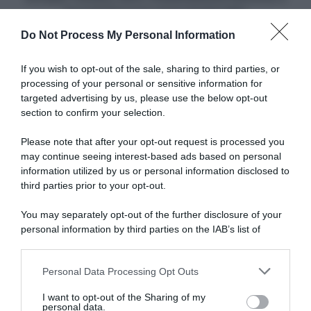
Uomini
Favoriti Prova in Linea Uomini élite
élite
Do Not Process My Personal Information
Articoli correlati
If you wish to opt-out of the sale, sharing to third parties, or
processing of your personal or sensitive information for
targeted advertising by us, please use the below opt-out
section to confirm your selection.
Please note that after your opt-out request is processed you
may continue seeing interest-based ads based on personal
VIDEO: GP de Fourmies 2021
GP de Fourmies 2021, Elia
information utilized by us or personal information disclosed to
Viviani brucia Pascal
13 Settembre 2021, 9:50
third parties prior to your opt-out.
Ackermann al fotofinish!
12 Settembre 2021, 16:48
You may separately opt-out of the further disclosure of your
personal information by third parties on the IAB’s list of
downstream participants.
Personal Data Processing Opt Outs
This information may also be disclosed by us to third parties
on the IAB’s List of Downstream Participants that may further
I want to opt-out of the Sharing of my
disclose it to other third parties.
personal data.