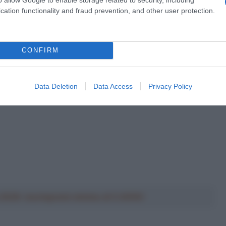
cation functionality and fraud prevention, and other user protection.
CONFIRM
urmies 2021
Data Deletion
Data Access
Privacy Policy
a 2026: montepremi minimo di 5.000€!