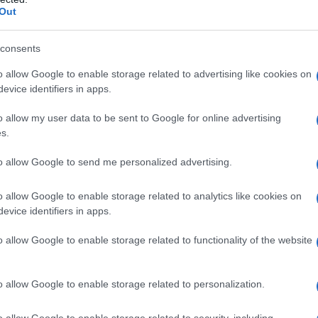
Out
consents
. La corsa francese si disputerà il prossimo 12 settembre
ansgrohe, Deceuninck-QuickStep, UAE Team Emirates, Ag2r
o allow Google to enable storage related to advertising like cookies on
Up Nation, Cofidis, Lotto Soudal e Intermarché-Wanty-
evice identifiers in apps.
ntinental, entrambe di casa: Xeliss-Roubaix Lille Métropole
o allow my user data to be sent to Google for online advertising
squadre iscritte, figurando tra queste la Vini Zabù.
s.
to allow Google to send me personalized advertising.
azioCiclismo
o allow Google to enable storage related to analytics like cookies on
evice identifiers in apps.
o allow Google to enable storage related to functionality of the website
o allow Google to enable storage related to personalization.
o allow Google to enable storage related to security, including