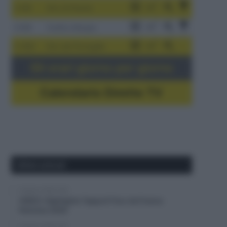
3-9/8
Giro di Polonia
4-8/8
Vuelta a Burgos
5-16/8
Giro del Portogallo
Gli orari giorno per giorno
Calendario Dirette TV
Ultimi articoli
9 Agosto 2026, 8:40
VIDEO: Highlights Tappa 8 Tour de France
Femmes 2026
9 Agosto 2026, 8:37