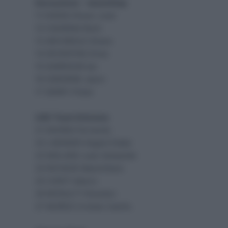
Deceuninck – QuickStep
11 HODEG Álvaro José
12 CAVAGNA Remi
13 ARCHBOLD Shane
14 DEVENYNS Dries
15 GARRISON Ian
16 OSBORNE Jason
17 SERRY Pieter
UAE-Team Emirates
21 GAVIRIA Fernando
22 LAENGEN Vegard Stake
23 MOLANO Juan Sebastián
24 RICHEZE Maximiliano
25 CONTI Valerio
26 MCNULTY Brandon
27
MUÑOZ Cristian Camilo