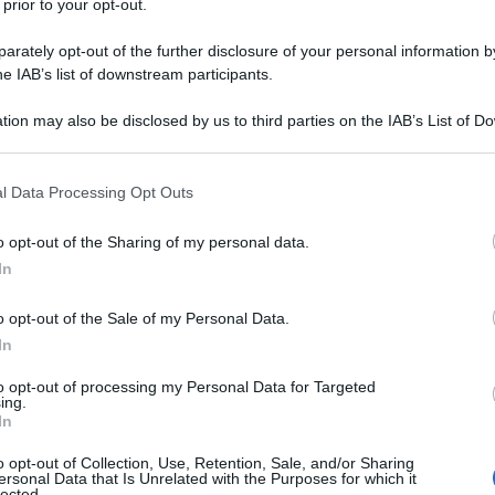
 prior to your opt-out.
rately opt-out of the further disclosure of your personal information by
he IAB’s list of downstream participants.
tion may also be disclosed by us to third parties on the IAB’s List of 
 that may further disclose it to other third parties.
 that this website/app uses one or more Google services and may gath
le tue fonti preferite
l Data Processing Opt Outs
including but not limited to your visit or usage behaviour. You may click 
 to Google and its third-party tags to use your data for below specifi
o opt-out of the Sharing of my personal data.
ogle consent section.
In
o opt-out of the Sale of my Personal Data.
In
to opt-out of processing my Personal Data for Targeted
ing.
In
o opt-out of Collection, Use, Retention, Sale, and/or Sharing
ersonal Data that Is Unrelated with the Purposes for which it
lected.