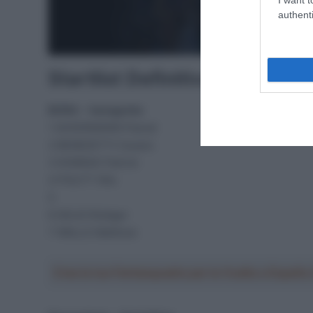
authenti
Startlist Definitiva GP de Fo
BORA – hansgrohe
1 ACKERMANN Pascal
2 BENEDETTI Cesare
3 KONRAD Patrick
4 POLITT Nils
5
6 SELIG Rüdiger
7 WALLS Matthew
Crea la tua Fantasquadra per la Vuelta a Españ