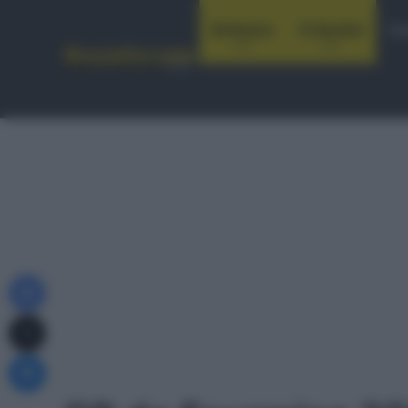
Notizie
Startlist
Co
Facebook
X
Messenger