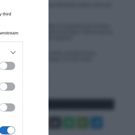
VIDEO: Ultimi Cinque Chilometri Tappa 3 Giro del
Portogallo 2026
 third
8 Agosto 2026, 18:54
Vuelta a Burgos 2026, la soddisfazione di Giulio
Pellizzari dopo la vittoria di tappa: “Mai smesso di
Downstream
credere in me e nella squadra”
8 Agosto 2026, 18:43
er and store
Giro del Portogallo 2026, Leangel Linarez
to grant or
conquista la terza tappa con una volata
ed purposes
lunghissima
Pagina
Prossima
precedente
Pagina
Seguici qui
Facebook
X
You
Apple
Spotify
Google
Telegram
Tube
Play