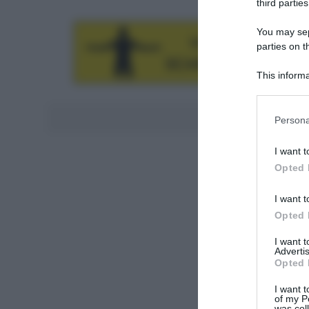
third parties
You may sepa
parties on t
This informa
Participants
Please note
Aggiungici al
Persona
information 
deny consent
I want t
in below Go
Opted 
I want t
Opted 
I want 
Advertis
Opted 
I want t
of my P
was col