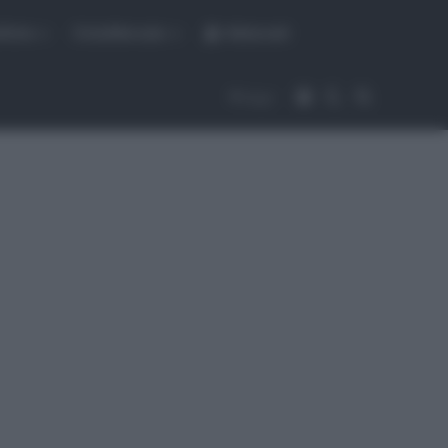
fiche
CicloMercato
Abbonati
Accedi
Cambia aspet
Cerca
Segui