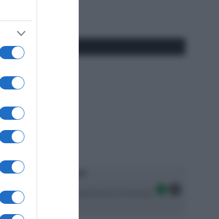
RSS
#SpazioTalk
Ascolta SpazioTalk!
Seguici sulle migliori piattaforme di streaming: