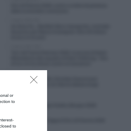
Giro di Polonia 2026, orario e ordine di partenza
della cronometro conclusiva
9 Agosto 2026, 8:00
Un Anno Fa… Red Bull-Bora-hansgrohe, contratto
faraonico per Remco Evenepoel: oltre 20 milioni
di euro in tre anni
8 Agosto 2026, 19:50
Tour de France Femmes 2026, le accuse di Kasia
Niewiadoma alla squadra di Demi Vollering: “Una
di loro mi ha chiuso contro le transenne”
8 Agosto 2026, 19:30
Giro di Polonia 2026, Christian Scaroni può
rompere un digiuno di vittorie italiane lungo
cinque anni
sonal or
8 Agosto 2026, 19:02
ection to
VIDEO: Quinta Tappa Vuelta a Burgos 2026
8 Agosto 2026, 18:59
nterest-
VIDEO: Highlights Tappa 6 Giro di Polonia 2026
closed to
8 Agosto 2026, 18:57