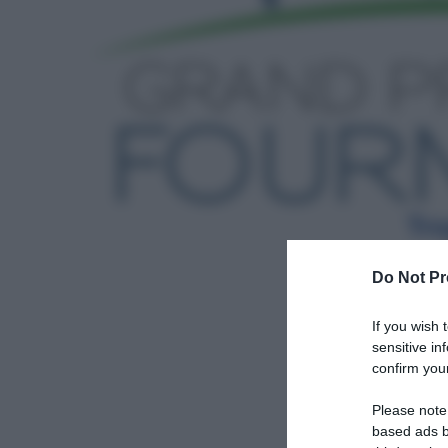
Do Not Pr
If you wish 
sensitive in
confirm your
Please note
based ads b