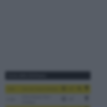
Corse della Settimana
1-9/8
Tour de France Femmes
China Xizang Trans-
2-6/8
Himalaya