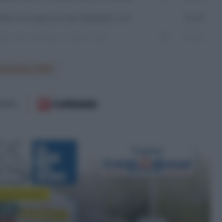
Fourmies 2021
 il prossimo
tazione Corse
mbre 2021, 19:45