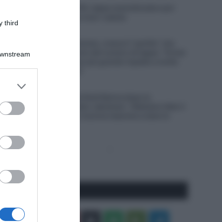
Giro di Polonia 2026, tappa neutralizzata e poi
accorciata per una maxi-caduta
 third
6 Agosto 2026, 13:16
Tour de France Femmes, cresce il “partito” che
spinge per l’aumento del numero di tappe: “Ormai
Downstream
c’è un interesse ben più grande rispetto a molte
altre gare maschili”
er and store
6 Agosto 2026, 12:41
to grant or
Picnic PostNL, il ds Rudi Kemna dopo la
ed purposes
separazione da Fabio Jakobsen: “Abbiamo fatto il
massimo, ma non riusciva neanche a stare in
gruppo”
Pagina
Prossima
precedente
Pagina
Seguici qui
Facebook
X
You
Apple
Spotify
Google
Telegram