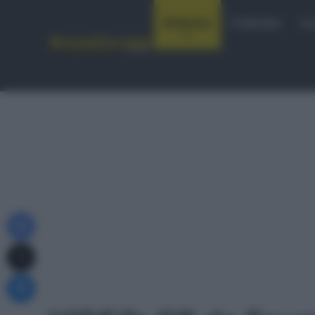
Notizie
Startlist
Co
Facebook
X
Messenger