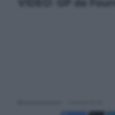
VIDEO: GP de Four
Redazione SpazioCiclismo
13 Settembre 2021, 9:50