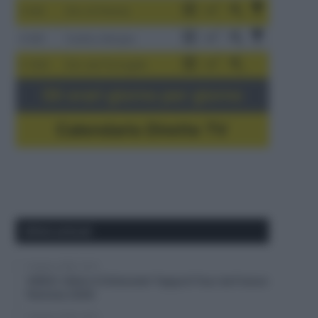
3-9/8
Giro di Polonia
4-8/8
Vuelta a Burgos
5-16/8
Giro del Portogallo
Gli orari giorno per giorno
Calendario Dirette TV
Ultimi articoli
6 Agosto 2026, 18:13
VIDEO: Ultimi 4 Chilometri Tappa 6 Tour de France
Femmes 2026
6 Agosto 2026, 18:10