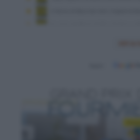
GP de 
Seguici
Leggi
Presen
11 Sette