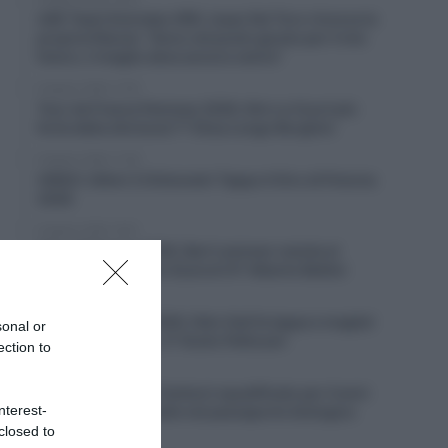
UAE Team Emirates XRG, Isaac Del Toro rinnova la
propria fiducia: “Sono nel posto giusto per il mio
futuro, il meglio deve ancora venire”
6 Agosto 2026, 17:55
Tour de France Femmes 2026, Kim Le Court più
forte della sfortuna! 7ª Elisa Longo Borghini
6 Agosto 2026, 17:28
VIDEO: Ultimi 3 Chilometri Tappa 4 Giro di Polonia
2026
6 Agosto 2026, 16:51
Giro di Polonia 2026, Bart Lemmen resiste al
ritorno di Christian Scaroni! 6° Alberto Bettiol
6 Agosto 2026, 16:38
Vuelta a Burgos 2026, Felix Gall fa tappa e maglia!
sonal or
2° Giulio Ciccone, 3° Giulio Pellizzari
ection to
6 Agosto 2026, 16:13
Doping, Giovanni Carboni squalificato per 4 anni
nterest-
a seguito di anomalie nel passaporto biologico
closed to
6 Agosto 2026, 15:55