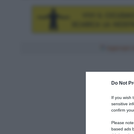
Aggiungici al
Do Not Pr
If you wish 
sensitive in
confirm your
Please note
based ads b