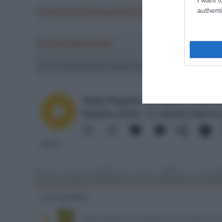
authenti
Crea la tua Fantasquadra per la Vuelta a Españ
Ascolta SpazioTalk!
Ci trovi anche sulle migliori piattaforme di streamin