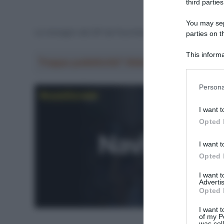
third parties
You may sepa
Le immagini del GP de Fourmies 2021, svoltosi domen
parties on t
This informa
Troppa pubblicità? Abbonati gratis a Sp
Participants
Please note
Persona
information 
deny consent
I want t
in below Go
Opted 
I want t
Opted 
I want 
Advertis
Opted 
I want t
of my P
was col