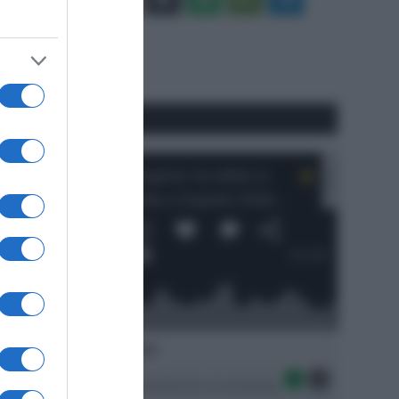
Tube
Play
RSS
#SpazioTalk
Ascolta SpazioTalk!
Seguici sulle migliori piattaforme di streaming: