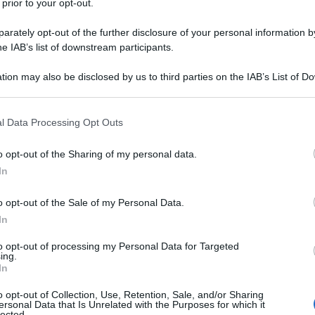
 prior to your opt-out.
rately opt-out of the further disclosure of your personal information by
ica 12 settembre
he IAB’s list of downstream participants.
tion may also be disclosed by us to third parties on the IAB’s List of 
azioCiclismo
 that may further disclose it to other third parties.
 that this website/app uses one or more Google services and may gath
l Data Processing Opt Outs
including but not limited to your visit or usage behaviour. You may click 
 to Google and its third-party tags to use your data for below specifi
o opt-out of the Sharing of my personal data.
ogle consent section.
In
o opt-out of the Sale of my Personal Data.
In
to opt-out of processing my Personal Data for Targeted
ing.
In
o opt-out of Collection, Use, Retention, Sale, and/or Sharing
ersonal Data that Is Unrelated with the Purposes for which it
lected.