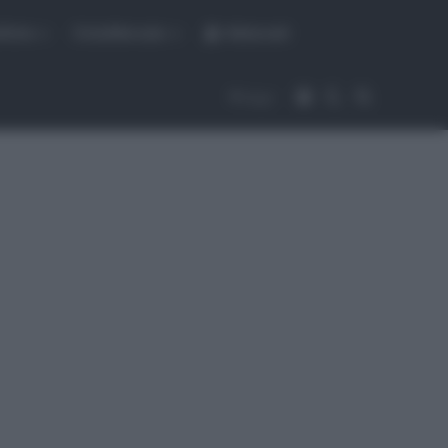
fiche
CicloMercato
Abbonati
Accedi
Cambia aspet
Cerca
Segui