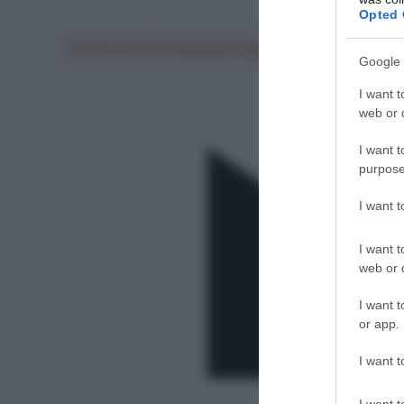
Opted 
Crea la tua Fantasquadra per la Vuelta a Españ
Google 
I want t
web or d
I want t
purpose
I want 
I want t
web or d
I want t
or app.
I want t
I want t