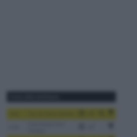
Corse della Settimana
1-9/8
Tour de France Femmes
China Xizang Trans-
2-6/8
Himalaya