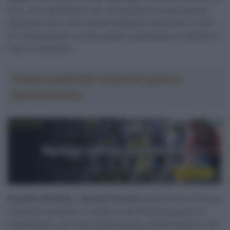
Giro, con l’australiano che, nonostante la lunga assenza
dalle gare (non corre da fine febbraio) avrà anche il ruolo
di “luogotenente”, pronto quindi a subentrare al capitano in
caso di necessità.
Troppa pubblicità? Abbonati gratis a
SpazioCiclismo
Brandon McNulty
e
Davide Formolo
costituiranno altri due
importanti elementi in supporto ad Almeida quando la
strada salirà, così come sarà prezioso anche l’apporto che