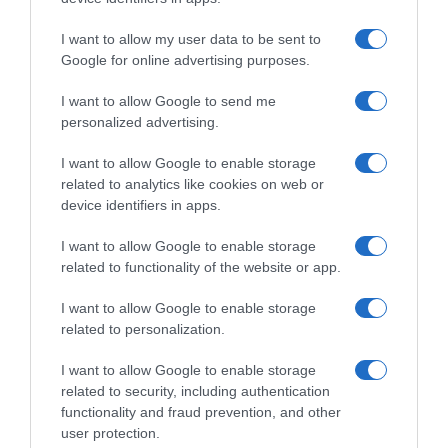
I want to allow my user data to be sent to
Google for online advertising purposes.
UAE Team Emirates, George
Bennett si congeda: “Per me
I want to allow Google to send me
due anni frustranti, forse non
personalized advertising.
avevo il motore che la
squadra si aspettava”
I want to allow Google to enable storage
24 Ottobre 2023, 15:03
related to analytics like cookies on web or
device identifiers in apps.
I want to allow Google to enable storage
related to functionality of the website or app.
Commenta
I want to allow Google to enable storage
related to personalization.
I want to allow Google to enable storage
© Copyright 2026, All Rights Reserved Designed by
related to security, including authentication
functionality and fraud prevention, and other
©SpazioCiclismo
Preferenze Privacy
user protection.