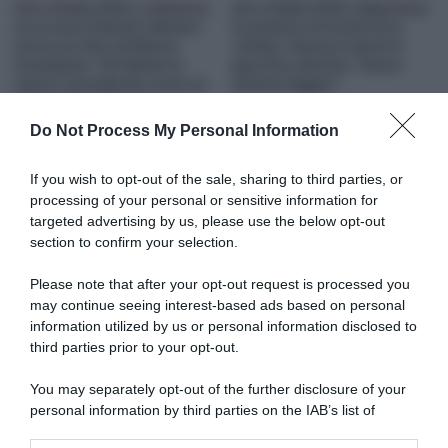
Giro d’Italia 2023, a distanza
Giro d’Italia 2023, Sepp Kuss
di un anno Patrick Lefevere
fu positivo al Covid ma la
torna sul ritiro di Remco
Jumbo-Visma lo tenne in
Evenepoel: “Gli italiani lo
gara fino alla fine: “Avevo
hanno considerato come un
sintomi leggeri”
ladro nella notte, non
15 Marzo 2024, 12:20
volevano neanche pagarci il
Do Not Process My Personal Information
premio-presenza”
4 Maggio 2024, 9:27
If you wish to opt-out of the sale, sharing to third parties, or
processing of your personal or sensitive information for
targeted advertising by us, please use the below opt-out
section to confirm your selection.
Please note that after your opt-out request is processed you
may continue seeing interest-based ads based on personal
information utilized by us or personal information disclosed to
UAE Team Emirates, Tadej
Pogačar fiducioso sui
third parties prior to your opt-out.
giovani sloveni: “Non
dobbiamo temere per il
You may separately opt-out of the further disclosure of your
futuro ma sarà difficile
personal information by third parties on the IAB’s list of
superare i nostri successi”
downstream participants.
14 Novembre 2023, 18:56