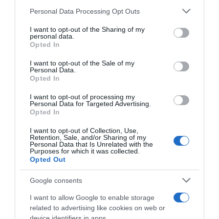
Personal Data Processing Opt Outs
This information may also be disclosed by us to third parties
on the IAB’s List of Downstream Participants that may further
I want to opt-out of the Sharing of my
disclose it to other third parties.
personal data.
Opted In
Please note that this website/app uses one or more Google
services and may gather and store information including but
I want to opt-out of the Sale of my
Personal Data.
not limited to your visit or usage behaviour. You may click to
Opted In
grant or deny consent to Google and its third-party tags to
use your data for below specified purposes in below Google
I want to opt-out of processing my
UAE Team Emirates, Tadej
Tour de France 2024, Tadej
consent section.
Personal Data for Targeted Advertising.
Pogacar: “Forse mi costa
Pogacar commenta il
Opted In
prepararmi per Fiandre,
percorso: “Credo che gli
Ardenne e Tour, ma mi piace
ultimi tre giorni saranno
I want to opt-out of Collection, Use,
affrontare sfide diverse. Ho
decisivi, sono durissimi”
Retention, Sale, and/or Sharing of my
già vinto il Tour 2 volte e non
Personal Data that Is Unrelated with the
25 Ottobre 2023, 18:18
Purposes for which it was collected.
è importante se ne vinci 2 o
Opted Out
5”
3 Novembre 2023, 9:55
Google consents
I want to allow Google to enable storage
related to advertising like cookies on web or
device identifiers in apps.