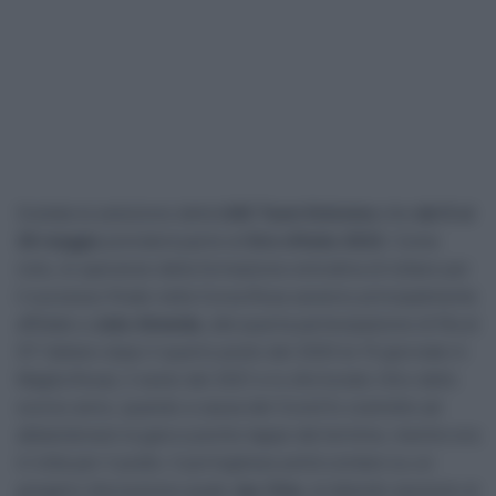
Svelata la selezione della
UAE Team Emirates
che
dal 6 al
28 maggio
prenderà parte al
Giro d’Italia 2023
. Come
noto, le speranze della formazione emiratina di lottare per
il successo finale nella Corsa Rosa saranno principalmente
affidate a
João Almeida
, alla quarta partecipazione di fila al
GT italiano dopo il quarto posto del 2020 (e 15 giornate in
Maglia Rosa), il sesto del 2021 e lo sfortunato ritiro dello
scorso anno, quando a causa del Covid fu costretto ad
abbandonare la gara a poche tappe dal termine, mentre era
in lotta per il podio. Il portoghese potrà contare su un
gregario d’eccezione quale
Jay Vine
, al debutto assoluto al