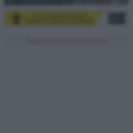
© UAE Team Emirates / Fizza
Aggiungici alle tue fonti preferite