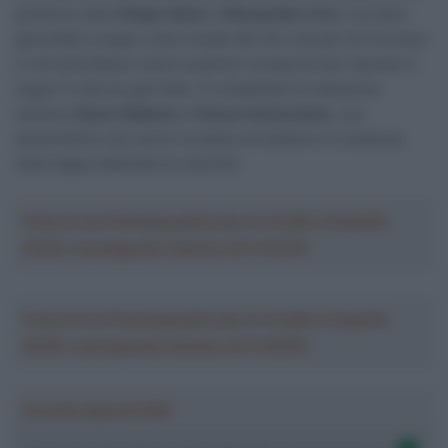
potranno dare
Diego Ulissi
e
Alessandro Covi
, corridori
già andati a segno sulle strade del Giro (al pari di Formolo)
e che potrebbero avere qualche occasione per lasciare il
segno in alcune giornate. A completare la selezione
saranno
Ryan Gibbons
e
Pascal Ackermann
, con
quest’ultimo che avrà il compito di mettersi in evidenza
nelle tappe dedicate ai velocisti.
Crea la tua Fantasquadra per la Vuelta a España
2026: montepremi minimo di 5.000€!
Crea la tua Fantasquadra per la Vuelta a España
2026: montepremi minimo di 5.000€!
Ascolta SpazioTalk!