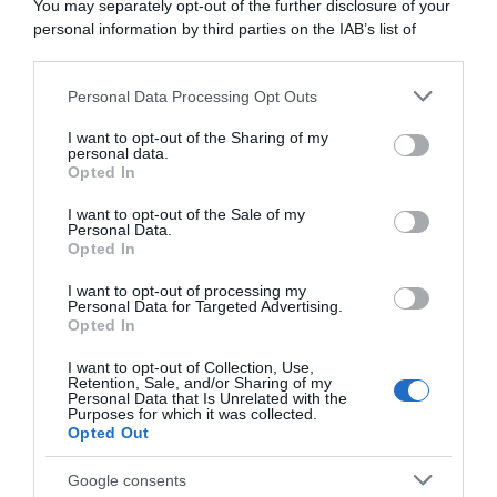
Pogačar riesce a fare per più
You may separately opt-out of the further disclosure of your
lo avessi incrociato non avrei
di 40 minuti quello che io
vinto quattro Tour”
personal information by third parties on the IAB’s list of
facevo per circa 10 minuti”
downstream participants.
24 Luglio 2026, 12:28
30 Luglio 2026, 20:00
Personal Data Processing Opt Outs
This information may also be disclosed by us to third parties
on the IAB’s List of Downstream Participants that may further
I want to opt-out of the Sharing of my
disclose it to other third parties.
personal data.
Opted In
Please note that this website/app uses one or more Google
services and may gather and store information including but
I want to opt-out of the Sale of my
Personal Data.
not limited to your visit or usage behaviour. You may click to
Opted In
grant or deny consent to Google and its third-party tags to
use your data for below specified purposes in below Google
I want to opt-out of processing my
CicloMercato 2027, Wout
Chris Froome conferma il
consent section.
Personal Data for Targeted Advertising.
Poels al bivio: “Non ho
suo addio al ciclismo
Opted In
ancora deciso, ma non ho
professionistico: “Sì, mi
scadenze”
ritiro”
I want to opt-out of Collection, Use,
Retention, Sale, and/or Sharing of my
19 Luglio 2026, 10:20
2 Luglio 2026, 18:18
Personal Data that Is Unrelated with the
Purposes for which it was collected.
Opted Out
Google consents