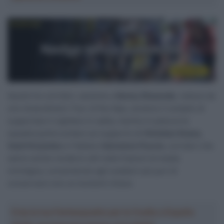
Questi tre corridori, assieme a
Kenny Elissonde
, reduce da
uno straordinario Tour of the Alps, avranno il compito di
supportare il capitano in salita, mentre in pianura la
squadra potrà contare sul supporto di
Christian Knees
,
Vasil Kiryienka
e l’italiano
Salvatore Puccio
, corridori che
sanno anche rendersi utili nelle frazioni di media
montagna, consentendo agli scalatori più puri di
conservarsi sino ai momenti chiave.
Crea la tua Fantasquadra per la Vuelta a España