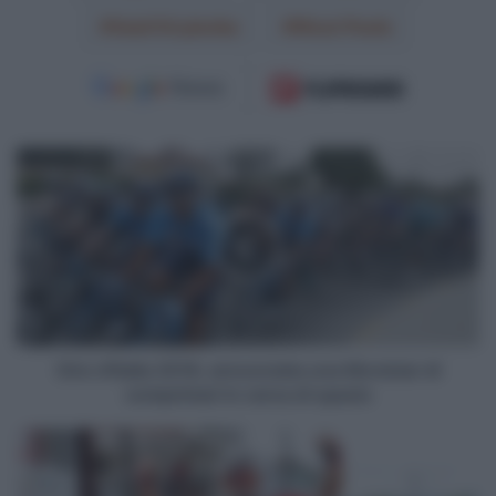
Vasil Kiryienka
Wout Poels
Giro
d'Italia
2018,
annunciata
una
Movistar
di
comprimari
in
cerca
Giro d'Italia 2018, annunciata una Movistar di
di
comprimari in cerca di spazio
spazio
Giro
d'Italia
2018,