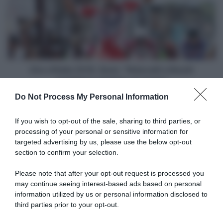
Savio:
"Malucelli
e
Bisolti
avrebbero
meritato
un
Giro d'Italia 2018, Savio: "Malucelli e Bisolti
posto"
avrebbero meritato un posto"
Do Not Process My Personal Information
Articoli correlati
If you wish to opt-out of the sale, sharing to third parties, or
processing of your personal or sensitive information for
targeted advertising by us, please use the below opt-out
section to confirm your selection.
Please note that after your opt-out request is processed you
may continue seeing interest-based ads based on personal
Tour de France 2026, Chris
information utilized by us or personal information disclosed to
Chris Froome: “Con i miei
Froome sui fischi del
numeri di 8 anni fa, oggi non
third parties prior to your opt-out.
pubblico francese: “Ora li
arriverei nei primi 20.
capisco; Tadej Pogačar? Se