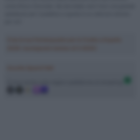
come Etna e Zoncolan. Ne dovrebbe venir fuori una grande
spettacolo per il pubblico e questo è un ulteriore stimolo
per noi”.
Crea la tua Fantasquadra per la Vuelta a España
2026: montepremi minimo di 5.000€!
Ascolta SpazioTalk!
Ci trovi anche sulle migliori piattaforme di streaming