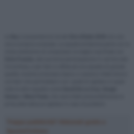
La
Sky
si presenterà al via del
Giro d’Italia 2018
con una
vera e propria corazzata. La squadra britannica parte con la
chiara ambizione di conquistare la maglia rosa finale con
Chris Froome
, alla sua terza partecipazione in carriera alla
Corsa Rosa, e per farlo si affida ad una squadra di grande
qualità. Insieme al keniano bianco ci saranno infatti diversi
corridori che partirebbero con i gradi di capitano in quasi
tutte le altre squadre come
David De La Cruz
,
Sergio
Henao
e
Wout Poels
, che sarà infatti presumibilmente la
prima alternativa al capitano in caso di problemi.
Troppa pubblicità? Abbonati gratis a
SpazioCiclismo