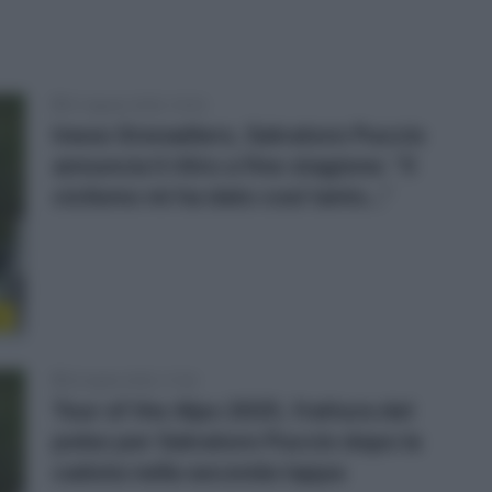
31 Agosto 2025, 10:04
Ineos Grenadiers, Salvatore Puccio
annuncia il ritiro a fine stagione: “Il
ciclismo mi ha dato così tanto…”
o
22 Aprile 2025, 17:40
Tour of the Alps 2025, frattura del
polso per Salvatore Puccio dopo la
caduta nella seconda tappa