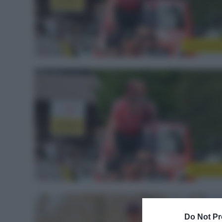
Continenta
WorldTou
Do Not Pr