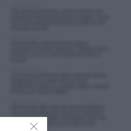
6 Agosto 2026, 13:16
Tour de France Femmes, cresce il “partito” che
spinge per l’aumento del numero di tappe: “Ormai
c’è un interesse ben più grande rispetto a molte
altre gare maschili”
6 Agosto 2026, 12:41
Picnic PostNL, il ds Rudi Kemna dopo la
separazione da Fabio Jakobsen: “Abbiamo fatto il
massimo, ma non riusciva neanche a stare in
gruppo”
6 Agosto 2026, 12:26
Tour de France Femmes 2026, caduta per Noemi
Rüegg dopo un contatto con una moto
dell’assistenza tecnica: cartellino giallo e multa di
214 euro per il pilota (VIDEO)
6 Agosto 2026, 12:13
UAE Emirates XRG, Isaac del Toro ha rifiutato di
correre il Giro d’Italia per fare il Tour de France
assieme a Tadej Pogačar. Il ds Matxín rivela: “Gli
avevamo proposto di essere leader al Giro”