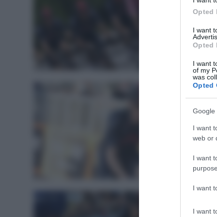
I want t
Opted 
I want 
Advertis
Opted 
Continenta
I want t
of my P
was col
Opted 
Google 
I want t
web or d
I want t
Giro 202
purpose
I want 
I want t