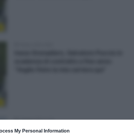
l
4 Marzo 2025, 16:05
Ineos Grenadiers, Salvatore Puccio in
scadenza di contratto a fine anno:
“Voglio finire la mia carriera qui”
r
1 Maggio 2023, 11:19
Giro d’Italia 2023, la Ineos schiera
ocess My Personal Information