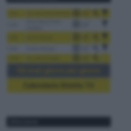
1-9/8
Tour de France Femmes
China Xizang Trans-
2-6/8
Himalaya
3-9/8
Giro di Polonia
4-8/8
Vuelta a Burgos
5-16/8
Giro del Portogallo
Gli orari giorno per giorno
Calendario Dirette TV
Ultimi articoli