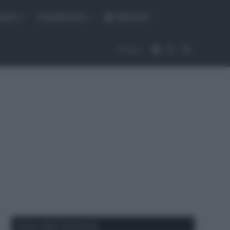
fiche
CicloMercato
Abbonati
Accedi
Cambia aspet
Cerca
Segui
Corse della Settimana