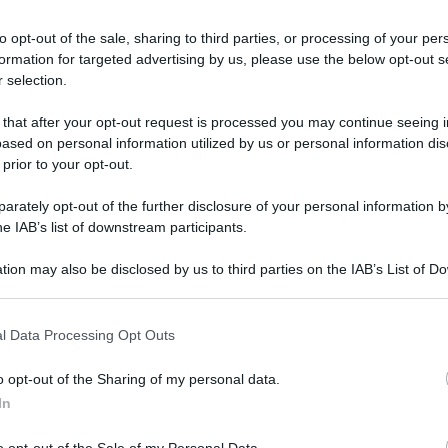
anche Ganna e Puccio al fianco di
Geraint Thomas e Tao Geoghegan Hart
to opt-out of the sale, sharing to third parties, or processing of your per
formation for targeted advertising by us, please use the below opt-out s
 selection.
3
 that after your opt-out request is processed you may continue seeing i
ased on personal information utilized by us or personal information dis
 prior to your opt-out.
27 Agosto 2021, 9:57
Vuelta a España 2021, le condizioni di
rately opt-out of the further disclosure of your personal information by
he IAB’s list of downstream participants.
Adam Yates e Dylan Van Baarle
tion may also be disclosed by us to third parties on the IAB’s List of 
 that may further disclose it to other third parties.
 that this website/app uses one or more Google services and may gath
l Data Processing Opt Outs
1
including but not limited to your visit or usage behaviour. You may click 
 to Google and its third-party tags to use your data for below specifi
o opt-out of the Sharing of my personal data.
ogle consent section.
2 Agosto 2021, 19:16
In
Vuelta a Burgos 2021, Egan Bernal