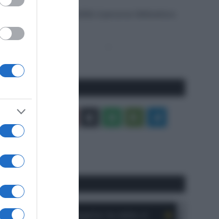
6 Agosto 2026, 9:55
Bretagne Classic 2026, il percorso (Altimetria e
Planimetria)
Pagina
Prossima
precedente
Pagina
Seguici qui
Facebook
X
You
Apple
Spotify
Google
Telegram
Tube
Play
RSS
#SpazioTalk