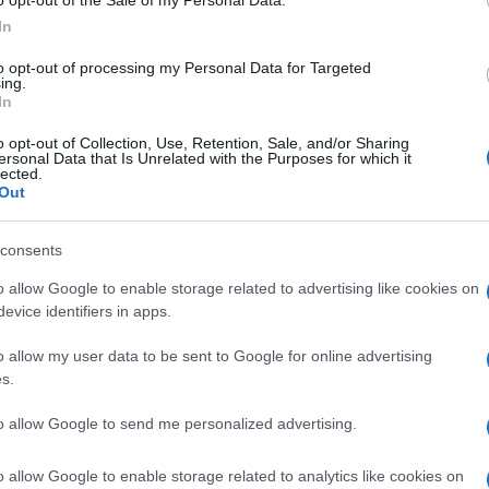
o opt-out of the Sale of my Personal Data.
capitano di una solida Ineos
In
Grenadiers
to opt-out of processing my Personal Data for Targeted
ing.
In
l
o opt-out of Collection, Use, Retention, Sale, and/or Sharing
ersonal Data that Is Unrelated with the Purposes for which it
lected.
Out
10 Ottobre 2020, 17:40
Giro d’Italia 2020, Salvatore Puccio
consents
rammaricato: “Ci credevo molto, mi
sentivo benissimo oggi”
o allow Google to enable storage related to advertising like cookies on
evice identifiers in apps.
o allow my user data to be sent to Google for online advertising
0
s.
to allow Google to send me personalized advertising.
30 Settembre 2020, 13:23
Giro d’Italia 2020, svelata la Ineos al
o allow Google to enable storage related to analytics like cookies on