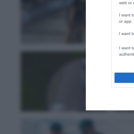
web or d
I want t
or app.
I want t
Giro 202
I want t
authenti
Giro 201