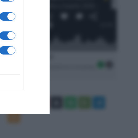
Ascolta SpazioTalk!
Seguici sulle migliori piattaforme di streaming:
Facebook
X
You
Apple
Spotify
Google
Telegram
Tube
Play
RSS