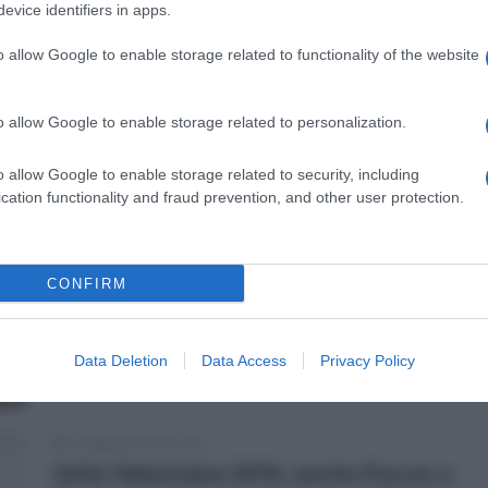
fianco di Geraint Thomas con Ganna e
evice identifiers in apps.
Puccio
o allow Google to enable storage related to functionality of the website
o allow Google to enable storage related to personalization.
0
o allow Google to enable storage related to security, including
cation functionality and fraud prevention, and other user protection.
15 Maggio 2019, 10:56
Giro d’Italia 2019, Puccio si difende:
“Una distrazione, non l’ho certo fatto
CONFIRM
apposta. Spero non accada più”
Data Deletion
Data Access
Privacy Policy
9
1 Febbraio 2019, 12:55
Volta Valenciana 2019, anche Puccio e