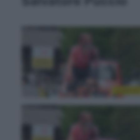
Salvatore Puccio
CicloMercat