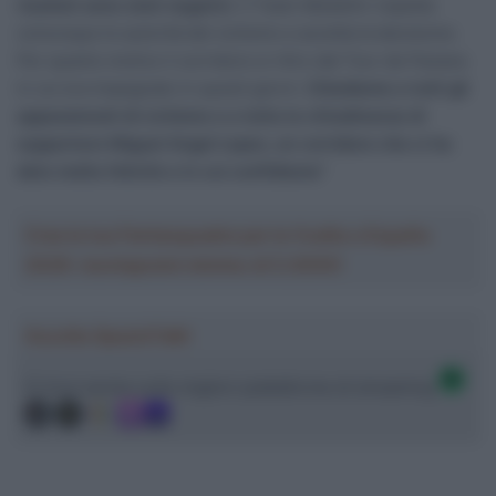
risultati sono stati negativi
. Il Team Medellin rispetta
comunque le autorità del ciclismo e accetta la decisione.
Per quanto motivo il corridore si ritiro dal Tour de Panana
in cui era impegnato in questi giorni.
Chiediamo a tutti gli
appassionati di ciclismo e a tutta la cittadinanza di
supportare Miguel Angel Lopez, un corridore che ci ha
dato molta felicità e in cui confidiamo”
Crea la tua Fantasquadra per la Vuelta a España
2026: montepremi minimo di 5.000€!
Ascolta SpazioTalk!
Ci trovi anche sulle migliori piattaforme di streaming