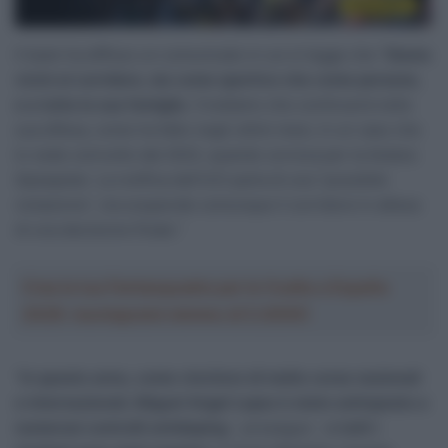
Il team ha diffuso un comunicato in cui si legge che “
Siamo
vicini al corridore, sia come sportivo che come persone,
e a tutta la sua famiglia
. Crediamo che continuerà nella
sua difesa, come ha fatto negli ultimi mesi, in un caso che
lo vede coinvolto dal 2022, quando correva per la Astana
Qazaqstan. La notifica dell’UCI parla di una “possibile
violazione”, ma sospende comunque il corridore in attesa
di una decisione finale.”
Crea la tua Fantasquadra per la Vuelta a España
2026: montepremi minimo di 5.000€!
“
In questo anno, come vincitore di molte corse nazionali
e internazionali, Miguel Angel Lopez è stato sottoposto a
numerosi controlli antidoping
– prosegue –
e tutti i