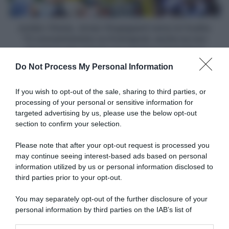
"Ci
concentreremo
su
Jumbo-Visma, Jonas Vingegaard verso la Vuelta:
Evenepoel,
"Ci concentreremo su Evenepoel, anche se non
anche
vincerò la mia resterà una stagione fantastica"
se
Do Not Process My Personal Information
non
Articoli correlati
vincerò
la
If you wish to opt-out of the sale, sharing to third parties, or
mia
processing of your personal or sensitive information for
resterà
targeted advertising by us, please use the below opt-out
una
section to confirm your selection.
stagione
fantastica"
Please note that after your opt-out request is processed you
may continue seeing interest-based ads based on personal
information utilized by us or personal information disclosed to
Operación Ilex, Miguel Ángel
UCI, la Medellín–EPM
López “assolto” dalla
third parties prior to your opt-out.
sospesa per un mese a
giustizia ordinaria –
seguito di due casi di doping
Presentato ricorso contro la
You may separately opt-out of the further disclosure of your
11 Marzo 2026, 13:43
squalifica di 4 anni inflittagli
personal information by third parties on the IAB’s list of
dall’UCI
downstream participants.
3 Giugno 2026, 10:38