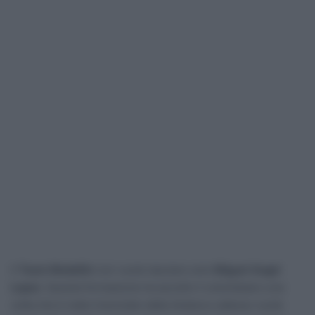
Il
Team Medellin
non vuole lasciare solo
Miguel Angel
Lopez
. Questa formazione ha accolto il colombiano una
volta che è stato licenziato dalla Astana e adesso vuole