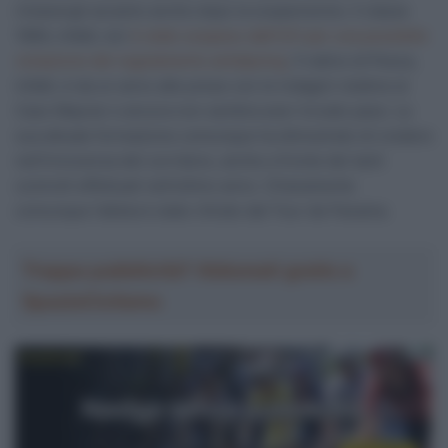
rimanergli accanto anche dopo la sospensione. Il classe
1994, infatti, ieri
è stato sospeso dall’UCI per una possibile
violazione del regolamento antidpoing
. Il nativo di Pesca,
infatti, è da un anno alle prese con le indagini relative al
Caso Maynar e ancora non sembra aver trovato pace. La
sua attuale formazione comunque ha dimostrato di credere
nell’innocenza del corridore, anche a fronte dei tanti
controlli effettuati nell’ultimo anno. Chiaramente
comunque l’atleta è stato ritirato dal Tour de Panama.
Troppa pubblicità? Abbonati gratis a
SpazioCiclismo