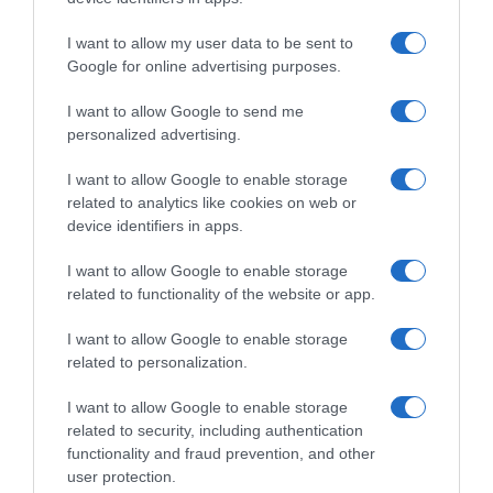
I want to allow my user data to be sent to
Google for online advertising purposes.
Team Medellìn-EPM, il
Doping, Miguel Angel Lopez
48enne Oscar Sevilla
risponde alla squalifica
I want to allow Google to send me
continuerà anche nel 2025:
dell’UCI: “Farò appello e
personalized advertising.
“Mi sento all’altezza di dare il
difenderò la mia innocenza
mio contributo”
come ho sempre fatto”
I want to allow Google to enable storage
30 Ottobre 2024, 9:26
29 Maggio 2024, 18:29
related to analytics like cookies on web or
device identifiers in apps.
I want to allow Google to enable storage
related to functionality of the website or app.
Commenta
I want to allow Google to enable storage
related to personalization.
I want to allow Google to enable storage
© Copyright 2026, All Rights Reserved Designed by
related to security, including authentication
functionality and fraud prevention, and other
©SpazioCiclismo
Preferenze Privacy
user protection.