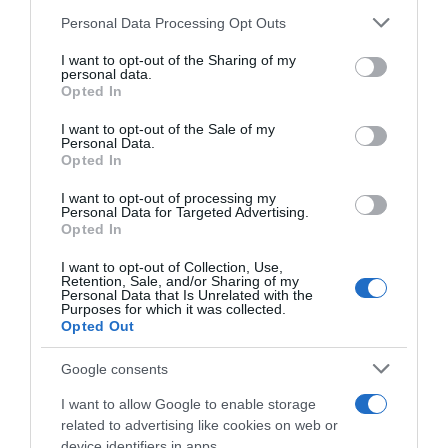
Personal Data Processing Opt Outs
This information may also be disclosed by us to third parties
on the IAB’s List of Downstream Participants that may further
I want to opt-out of the Sharing of my
disclose it to other third parties.
personal data.
Opted In
Please note that this website/app uses one or more Google
services and may gather and store information including but
I want to opt-out of the Sale of my
Personal Data.
not limited to your visit or usage behaviour. You may click to
Opted In
grant or deny consent to Google and its third-party tags to
use your data for below specified purposes in below Google
I want to opt-out of processing my
Vuelta a Ecuador 2024,
Vuelta a Ecuador 2024,
consent section.
Personal Data for Targeted Advertising.
successo in volata per
Oscar Sevilla vince la prima
Opted In
Brayan Sanchez – Oscar
tappa al fotofinish e diventa il
Sevilla resta in testa alla
primo leader
I want to opt-out of Collection, Use,
generale
Retention, Sale, and/or Sharing of my
12 Novembre 2024, 9:26
Personal Data that Is Unrelated with the
13 Novembre 2024, 9:38
Purposes for which it was collected.
Opted Out
Google consents
I want to allow Google to enable storage
related to advertising like cookies on web or
device identifiers in apps.