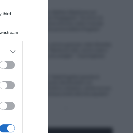
7 Agosto 2026, 10:38
Visma|Lease a Bike, Mattias Skjelmose sul
 third
connazionale Jonas Vingegaard: “Su di lui c’è
sempre una pressione enorme, tutto il mondo
pensa sia l’unico che possa battere Pogačar”
Downstream
7 Agosto 2026, 10:20
UAE Emirates XRG, ancora guai per João Almeida,
er and store
caduto in Polonia: “Niente di rotto, ma ho male a
to grant or
un ginocchio ed a una caviglia” – Il portoghese
costretto al ritiro
ed purposes
7 Agosto 2026, 9:47
UAE Emirates XRG, Tadej Pogačar guarda al
futuro: “Nel 2027 punto alla Roubaix e al
Mondiale, nel 2028 all’oro olimpico, anche se non
è una cosa che interessa molto alla mia squadra”
Pagina
Prossima
precedente
Pagina
Seguici qui