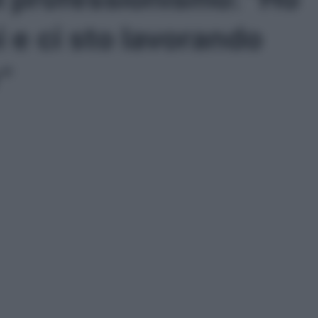
 e ci sto lavorando
”