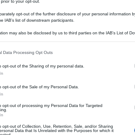
 prior to your opt-out.
rately opt-out of the further disclosure of your personal information by
he IAB’s list of downstream participants.
tion may also be disclosed by us to third parties on the IAB’s List of 
 that may further disclose it to other third parties.
 that this website/app uses one or more Google services and may gath
l Data Processing Opt Outs
including but not limited to your visit or usage behaviour. You may click 
 to Google and its third-party tags to use your data for below specifi
o opt-out of the Sharing of my personal data.
ogle consent section.
In
o opt-out of the Sale of my Personal Data.
ia Under 23
e adesso punta al professionismo. Il portacolori
In
come riserva del suo team dopo alcuni mesi complicati, ma ha
r indossato la Maglia Rosa nella seconda tappa
, infatti, il
to opt-out of processing my Personal Data for Targeted
ing.
 grande dimostrazione di forza sulle salite alpine
. Nei giorni
In
si è limitato a controllare la situazione, amministrando al
o opt-out of Collection, Use, Retention, Sale, and/or Sharing
ersonal Data that Is Unrelated with the Purposes for which it
lected.