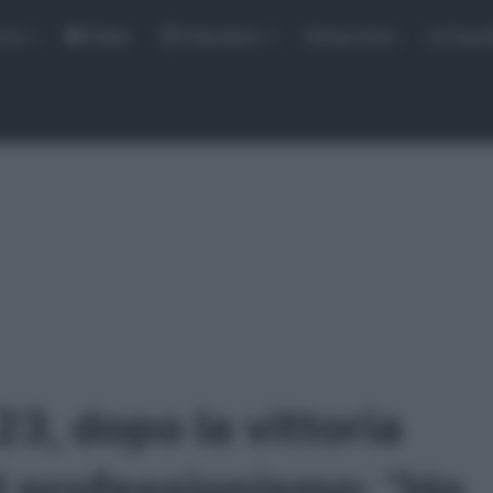
rse
Video
Calendario
Sintesi Gare
Classi
23, dopo la vittoria
l professionismo: “Ho