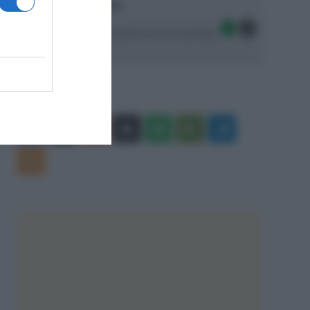
Ascolta SpazioTalk!
Seguici sulle migliori piattaforme di streaming:
Facebook
X
You
Apple
Spotify
Google
Telegram
Tube
Play
RSS