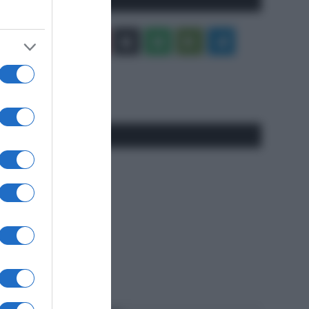
Facebook
X
You
Apple
Spotify
Google
Telegram
Tube
Play
RSS
#SpazioTalk