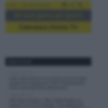
5-16/8
Giro del Portogallo
Gli orari giorno per giorno
Calendario Dirette TV
Ultimi articoli
7 Agosto 2026, 13:31
Lotto-Intermarché, tre corridori promossi dalla
squadra di sviluppo per il 2027: Kamiel Eeman,
Victor Vaneeckhoutte e Milan Donie
7 Agosto 2026, 12:57
UAE Team Emirates – XRG, Tadej Pogačar e il
rapporto con Primoz Rogliç: “Una leggenda di