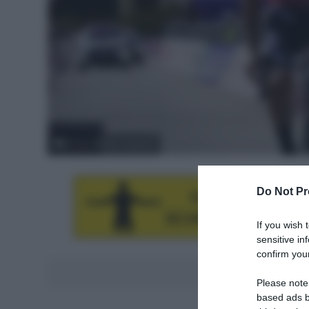
© Giro d'Italia Under23
Do Not Pr
If you wish 
sensitive in
confirm your
Aggiungici al
Please note
based ads b