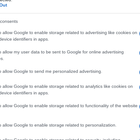
Out
azioCiclismo
consents
o allow Google to enable storage related to advertising like cookies on
evice identifiers in apps.
o allow my user data to be sent to Google for online advertising
s.
to allow Google to send me personalized advertising.
o allow Google to enable storage related to analytics like cookies on
evice identifiers in apps.
o allow Google to enable storage related to functionality of the website
classe 2001 a
Cyclingnews
– Ho avuto il Covid due volte e la
 mi sono potuto allenare per un mese: ero molto stanco.
o allow Google to enable storage related to personalization.
cuni piccoli infortuni”.
o allow Google to enable storage related to security, including