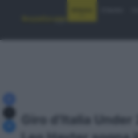
Notizie
Startlist
Co
Facebook
X
Giro d’Italia Under 
Messenger
Leo Hayter sogna i