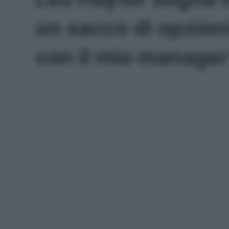
un sacco di opzioni
con il mio manager