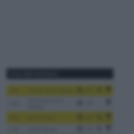
Corse della Settimana
1-9/8
Tour de France Femmes
China Xizang Trans-
2-6/8
Himalaya
3-9/8
Giro di Polonia
4-8/8
Vuelta a Burgos