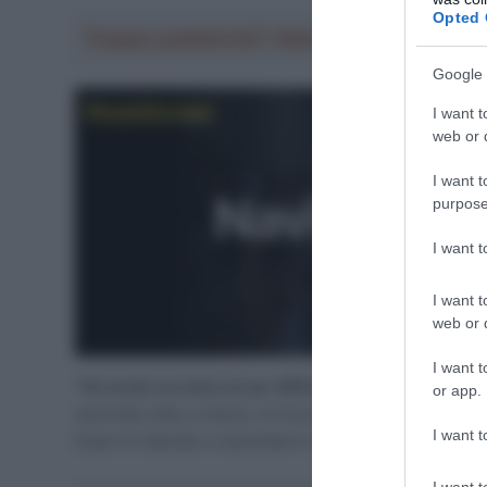
Opted 
Troppa pubblicità? Abbonati gratis a Sp
Google 
I want t
web or d
I want t
purpose
I want 
I want t
web or d
I want t
“
Ho avuto un anno un po’ difficile
– ha raccontato il 
or app.
seconda volta, a marzo, mi ha messo fuori gioco. Non
I want t
Dopo ho faticato a riprendere il mio ritmo e ho avuto al
I want t