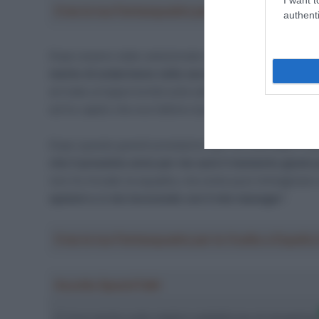
Crea la tua Fantasquadra per la Vuelta a Españ
authenti
Dopo essere stato selezionato dal suo team per il Giro
mente di andarmene nella seconda tappa
. Avevamo 
arrivata un’opportunità sulla salita prima: i grandi f
ed ho capito che era l’attimo buono per andare. Ho at
Dopo queste grandi prestazioni per lui è arrivato il m
che il prossimo anno per me sarà il momento giusto 
non ho trovato la squadra, ma come puoi immaginare a
opzioni e ci sto lavorando con il mio manager
“.
Crea la tua Fantasquadra per la Vuelta a Españ
Ascolta SpazioTalk!
Ci trovi anche sulle migliori piattaforme di streamin