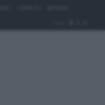
fiche
CicloMercato
Abbonati
Accedi
Cambia aspet
Cerca
Segui