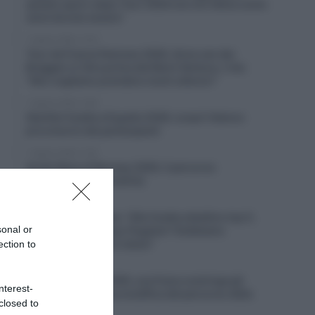
questo sport; dopo Tour 2020 non ero felice come
sarei dovuto essere”
7 Agosto 2026, 12:25
Tour de France Femmes 2026, Anna van der
Breggen si ritira prima del Mont Ventoux, il ds:
“Non vogliamo prendere rischi ulteriori”
7 Agosto 2026, 12:00
Startlist Vuelta a España 2026, scopri l’elenco
provvisorio dei partecipanti
7 Agosto 2026, 11:45
Arctic Race of Norway 2026, il percorso
(altimetrie e planimetrie)
7 Agosto 2026, 11:27
Movistar, Enric Mas: “Alla Vuelta obiettivo top 5,
sonal or
ma anche una tappa; Pogačar? Dobbiamo
concentrarci su noi stessi”
ection to
7 Agosto 2026, 10:54
Vuelta a España 2026, una frana costringe gli
nterest-
organizzatori a una modifica del percorso della
closed to
penultima tappa