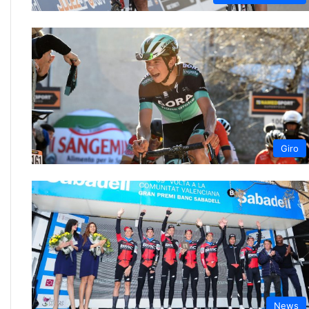
Giro
News