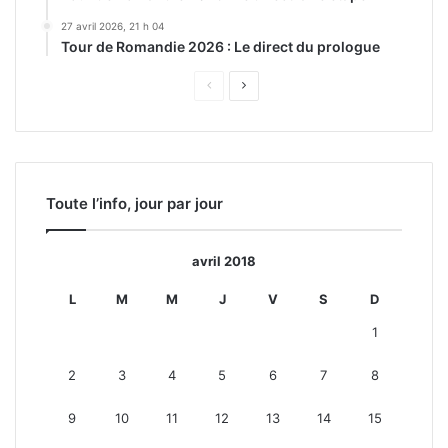
27 avril 2026, 21 h 04
Tour de Romandie 2026 : Le direct du prologue
Page
Page
précédente
suivante
Toute l’info, jour par jour
avril 2018
L
M
M
J
V
S
D
1
2
3
4
5
6
7
8
9
10
11
12
13
14
15