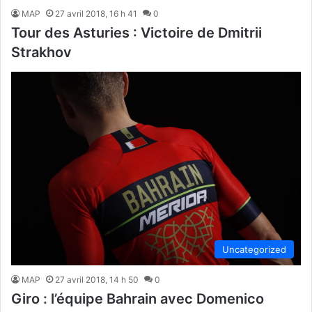
MAP
27 avril 2018, 16 h 41
0
Tour des Asturies : Victoire de Dmitrii
Strakhov
Uncategorized
MAP
27 avril 2018, 14 h 50
0
Giro : l’équipe Bahrain avec Domenico