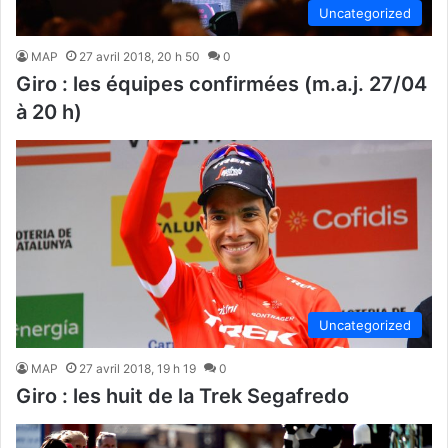
Uncategorized
MAP
27 avril 2018, 20 h 50
0
Giro : les équipes confirmées (m.a.j. 27/04
à 20 h)
Uncategorized
MAP
27 avril 2018, 19 h 19
0
Giro : les huit de la Trek Segafredo