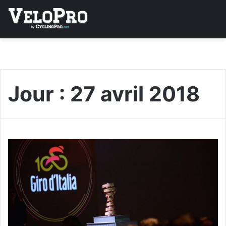
Jour :
27 avril 2018