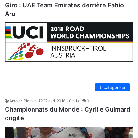
Giro : UAE Team Emirates derrière Fabio
Aru
Uncategorized
Antoine Plouvin
27 avril 2018, 10 h 14
0
Championnats du Monde : Cyrille Guimard
cogite