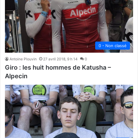
0 - Non classé
Antoine Plouvin
27 avril 2018, 9 h 14
0
Giro : les huit hommes de Katusha –
Alpecin