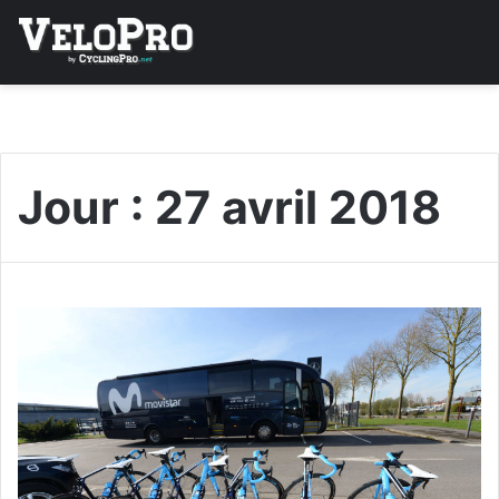
Jour :
27 avril 2018