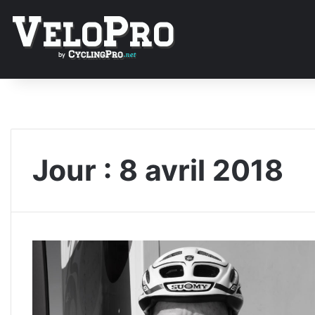
Jour :
8 avril 2018