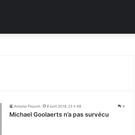
Antoine Plouvin
8 avril 2018, 23 h 48
4
Michael Goolaerts n’a pas survécu