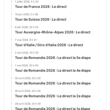
1 juillet 2026, 5 h 20
Tour de France 2026 : Le direct
16 juin 2026, 5 h 08
Tour de Suisse 2026 : Le direct
6 juin 2026, 22 h 03
Tour Auvergne-Rhône-Alpes 2026 : Le direct
7 mai 2026, 8 h 41
Tour d’Italie / Giro d’Italia 2026 : Le direct
2 mai 2026, 20 h 00
Tour de Romandie 2026 : Le direct la 5e étape
1 mai 2026, 20 h 00
Tour de Romandie 2026 : Le direct la 4e étape
30 avril 2026, 20 h 00
Tour de Romandie 2026 : Le direct la 3e étape
29 avril 2026, 20 h 00
Tour de Romandie 2026 : Le direct la 2e étape
28 avril 2026, 20 h 00
Tour de Romandie 2026 : Le direct la 1e étape