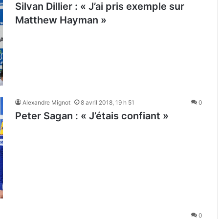
Silvan Dillier : « J’ai pris exemple sur
Matthew Hayman »
Alexandre Mignot
8 avril 2018, 19 h 51
0
Peter Sagan : « J’étais confiant »
0