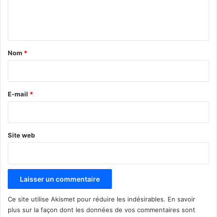
e
n
t
a
Nom
*
i
r
e
E-mail
*
*
Site web
Ce site utilise Akismet pour réduire les indésirables.
En savoir
plus sur la façon dont les données de vos commentaires sont