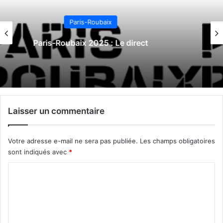
Paris-Roubaix
Paris-Roubaix 2024 : Le direct
Laisser un commentaire
Votre adresse e-mail ne sera pas publiée.
Les champs obligatoires
sont indiqués avec
*
C
o
m
m