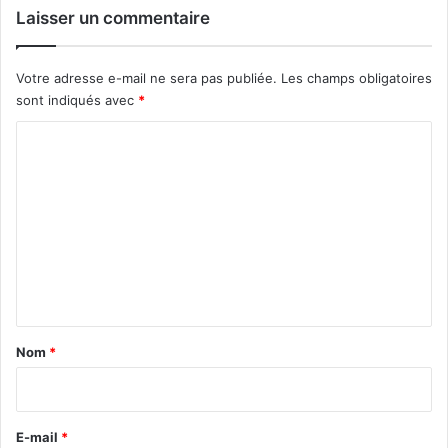
Laisser un commentaire
Votre adresse e-mail ne sera pas publiée.
Les champs obligatoires
sont indiqués avec
*
C
o
m
m
e
n
t
a
Nom
*
i
r
e
E-mail
*