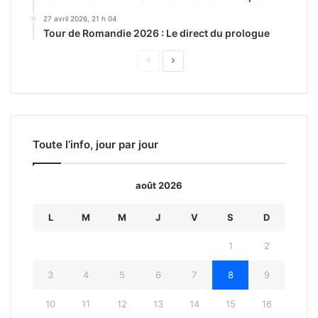
27 avril 2026, 21 h 04
Tour de Romandie 2026 : Le direct du prologue
Page
Page
précédente
suivante
Toute l’info, jour par jour
août 2026
L
M
M
J
V
S
D
1
2
3
4
5
6
7
8
9
10
11
12
13
14
15
16