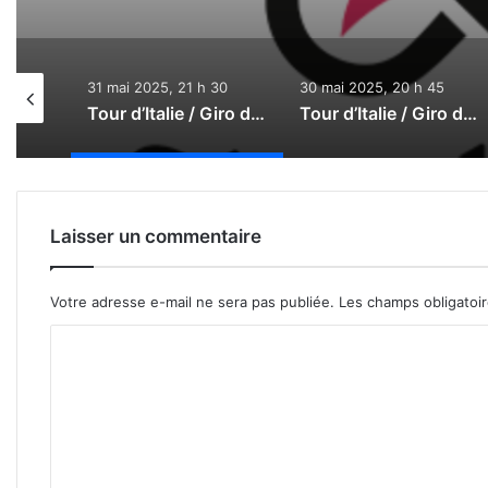
31 mai 2025, 21 h 30
30 mai 2025, 20 h 45
Tour d’Italie / Giro d’Italia 2026 : Le direct
Tour d’Italie / Giro d’Italia 2025 : Le direct de la 21e étape
Tour d’Italie / Giro d’Italia 2025 : Le direct de la 20e étape
Laisser un commentaire
Votre adresse e-mail ne sera pas publiée.
Les champs obligatoi
C
o
m
m
e