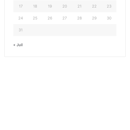
17
18
19
20
21
22
23
24
25
26
27
28
29
30
31
« Juil
Gir
30 mai 2025
Tour d’Italie / Giro d’Itali
éta