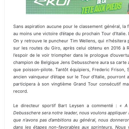
Sans aspiration aucune pour le classement général, la 
au moins une victoire d’étape du prochain Tour d’Italie. L
On y retrouve le puncheur Tim Wellens, qui n’hésitera p
sur les routes du Giro, après celui obtenu en 2016 à 
l’espoir de le voir triompher dans le prologue d’ouvert
champion de Belgique Jens Debusschere aura sa carte au
que poisson-pilote. Tantôt équipiers, Frederic Frison, 
ancien vainqueur d’étape sur le Tour d’Italie, pourron
participera à son vingtième Grand Tour consécutif mai
record.
Le directeur sportif Bart Leysen a commenté :
« A 
Debusschere sera notre leader, nous voulons appliquer la
que n’avons pas d’ambitions au général, nous donner
dans les étapes non-favorables aux sprinteurs. Nous vi