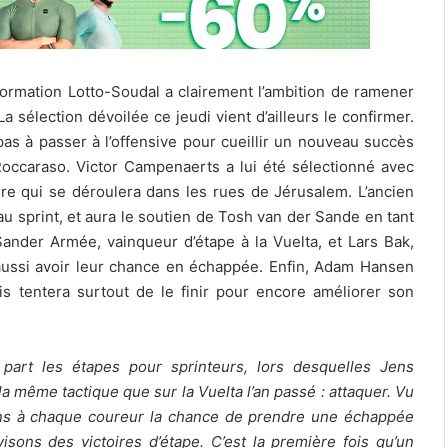
formation Lotto-Soudal a clairement l’ambition de ramener
a sélection dévoilée ce jeudi vient d’ailleurs le confirmer.
as à passer à l’offensive pour cueillir un nouveau succès
Roccaraso. Victor Campenaerts a lui été sélectionné avec
ure qui se déroulera dans les rues de Jérusalem. L’ancien
 sprint, et aura le soutien de Tosh van der Sande en tant
Sander Armée, vainqueur d’étape à la Vuelta, et Lars Bak,
t aussi avoir leur chance en échappée. Enfin, Adam Hansen
s tentera surtout de le finir pour encore améliorer son
part les étapes pour sprinteurs, lors desquelles Jens
 même tactique que sur la Vuelta l’an passé : attaquer. Vu
ons à chaque coureur la chance de prendre une échappée
sons des victoires d’étape. C’est la première fois qu’un