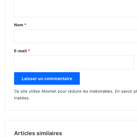
n
t
a
Nom
*
i
r
e
E-mail
*
*
Ce site utilise Akismet pour réduire les indésirables.
En savoir p
traitées
.
Articles similaires