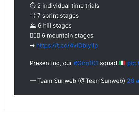
⏱ 2 individual time trials
💨 7 sprint stages
⛰ 6 hill stages
🚵🏼‍♂️ 6 mountain stages
➡
https://t.co/4vlDbiyllp
Presenting, our
#Giro101
squad.
pic
— Team Sunweb (@TeamSunweb)
26 a