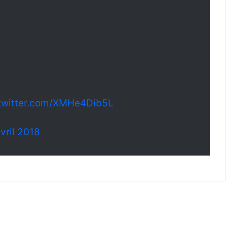
.twitter.com/XMHe4Dib5L
vril 2018