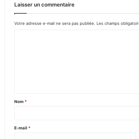
Laisser un commentaire
Votre adresse e-mail ne sera pas publiée.
Les champs obligatoi
C
o
m
m
e
n
t
a
Nom
*
i
r
e
E-mail
*
*