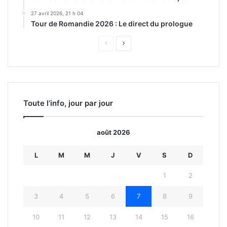
27 avril 2026, 21 h 04
Tour de Romandie 2026 : Le direct du prologue
Page
Page
précédente
suivante
Toute l’info, jour par jour
août 2026
L
M
M
J
V
S
D
1
2
3
4
5
6
7
8
9
10
11
12
13
14
15
16