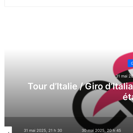
Lire l
G
31 mai 20
Tour d’Italie / Giro d’Ital
ét
31 mai 2025, 21 h 30
30 mai 2025, 20 h 45