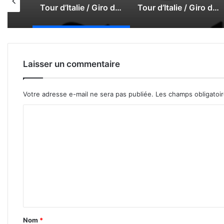
Tour d’Italie / Giro d’Italia 2026 : Le direct
Tour d’Italie / Giro d’Italia 2025 : Le direct de la 21e étape
Tour d’Italie / Giro d’Italia 2025 : Le direct de la 20e étape
Laisser un commentaire
Votre adresse e-mail ne sera pas publiée.
Les champs obligatoi
C
o
m
m
e
n
t
a
Nom
*