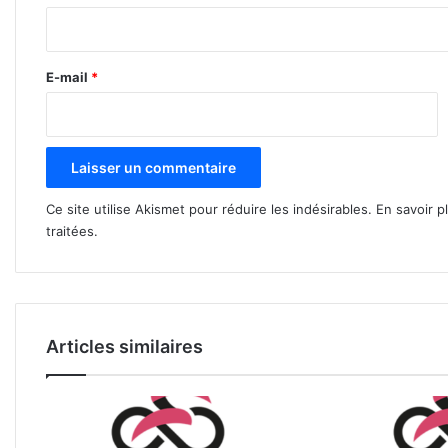
i
r
e
E-mail
*
*
Ce site utilise Akismet pour réduire les indésirables.
En savoir p
traitées
.
Articles similaires