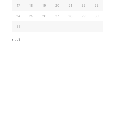
17
18
19
20
21
22
23
24
25
26
27
28
29
30
31
« Juil
Gir
30 mai 2025
Tour d’Italie / Giro d’Itali
éta
i 2025, 20 h 45
26 mai 2025, 13 h 00
24 mai 2025, 2