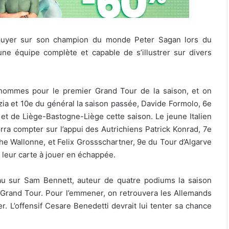
ppuyer sur son champion du monde Peter Sagan lors du
ne équipe complète et capable de s’illustrer sur divers
t hommes pour le premier Grand Tour de la saison, et on
ia et 10e du général la saison passée, Davide Formolo, 6e
et de Liège-Bastogne-Liège cette saison. Le jeune Italien
urra compter sur l’appui des Autrichiens Patrick Konrad, 7e
he Wallonne, et Felix Grossschartner, 9e du Tour d’Algarve
r leur carte à jouer en échappée.
au sur Sam Bennett, auteur de quatre podiums la saison
n Grand Tour. Pour l’emmener, on retrouvera les Allemands
r. L’offensif Cesare Benedetti devrait lui tenter sa chance