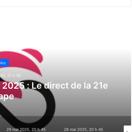
e suivant
iro
25, 21 h 30
ia 2025 : Le direct de la 21e
ape
29 mai 2025, 20 h 45
28 mai 2025, 20 h 45
27 ma