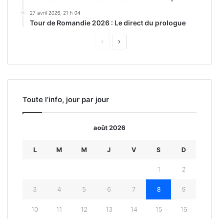
27 avril 2026, 21 h 04
Tour de Romandie 2026 : Le direct du prologue
Page
Page
précédente
suivante
Toute l’info, jour par jour
août 2026
L
M
M
J
V
S
D
1
2
3
4
5
6
7
8
9
10
11
12
13
14
15
16