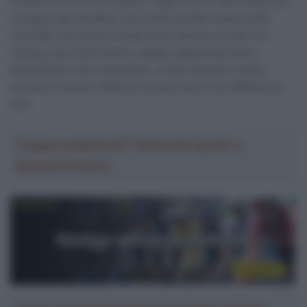
il futuro ora è a forte rischio. Dopo la CCC che ormai è ad
un passo dal chiudere, con molti corridori anche sotto
contratto che hanno trovato posto altrove, e la EF Pro
Cyling a sua volta incerta, seppur apparendo meno
drammatica come situazione, un’altra squadra rischia
dunque di essere vittima di questo anno così difficile per
tutti.
Troppa pubblicità? Abbonati gratis a
SpazioCiclismo