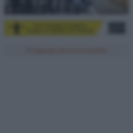
© NTT Pro Cycling
Aggiungici alle tue fonti preferite