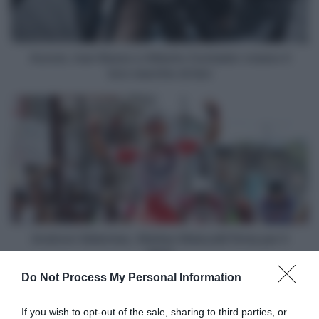
creano
il
loro
marchio
Aurum, Ivan Basso e Alberto Contador creano il
di
loro marchio di bici
bici
Androni-
Sidermec,
Matteo
Malucelli
firma
per
il
2021
Androni-Sidermec, Matteo Malucelli firma per il
2021
Do Not Process My Personal Information
Articoli correlati
If you wish to opt-out of the sale, sharing to third parties, or