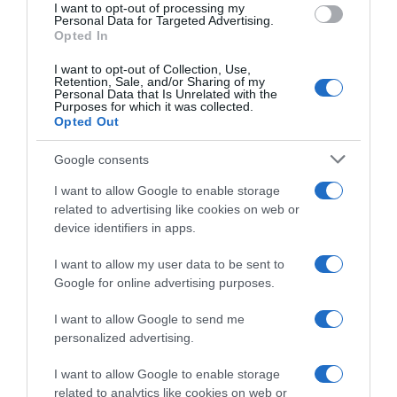
I want to opt-out of processing my
arrivi di Gino Mäder e
il ritiro dopo il mancato
consent section.
Personal Data for Targeted Advertising.
Jonathan Milan
rinnovo
Opted In
9 Dicembre 2020, 13:33
8 Dicembre 2020, 16:28
I want to opt-out of Collection, Use,
Retention, Sale, and/or Sharing of my
Personal Data that Is Unrelated with the
Purposes for which it was collected.
Opted Out
Google consents
I want to allow Google to enable storage
related to advertising like cookies on web or
device identifiers in apps.
I want to allow my user data to be sent to
#SpazioTalk, Enrico
Google for online advertising purposes.
Gasparotto: “La vittoria
Bilancio Squadre 2020: NTT
dell’Amstel 2016 il momento
I want to allow Google to send me
Pro Cycling
più emozionante. Ora vorrei
personalized advertising.
fare il talent scout ed aiutare i
30 Novembre 2020, 14:00
giovani”
I want to allow Google to enable storage
3 Dicembre 2020, 18:30
related to analytics like cookies on web or