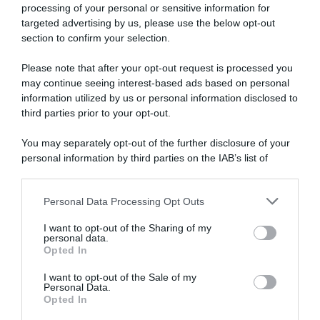
processing of your personal or sensitive information for
targeted advertising by us, please use the below opt-out
section to confirm your selection.
Please note that after your opt-out request is processed you
may continue seeing interest-based ads based on personal
#SpazioTalk, Domenico
information utilized by us or personal information disclosed to
Pozzovivo: “Il Giro d’Italia
NTT, Shotaro Iribe torna in
third parties prior to your opt-out.
sarà la stella polare del mio
Giappone dopo un solo anno
2021. L’arrivo di Fabio Aru
nel World Tour
You may separately opt-out of the further disclosure of your
ciliegina sulla torta”
20 Dicembre 2020, 11:19
personal information by third parties on the IAB’s list of
10 Dicembre 2020, 19:03
downstream participants.
Personal Data Processing Opt Outs
This information may also be disclosed by us to third parties
on the IAB’s List of Downstream Participants that may further
I want to opt-out of the Sharing of my
disclose it to other third parties.
personal data.
Opted In
Please note that this website/app uses one or more Google
services and may gather and store information including but
I want to opt-out of the Sale of my
Personal Data.
not limited to your visit or usage behaviour. You may click to
Opted In
grant or deny consent to Google and its third-party tags to
use your data for below specified purposes in below Google
Bahrain-McLaren, ufficiali gli
NTT, Jay Thomson annuncia