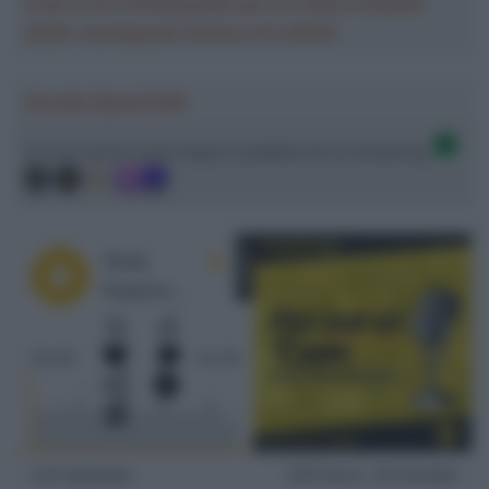
Crea la tua Fantasquadra per la Vuelta a España
2026: montepremi minimo di 5.000€!
Ascolta SpazioTalk!
Ci trovi anche sulle migliori piattaforme di streaming