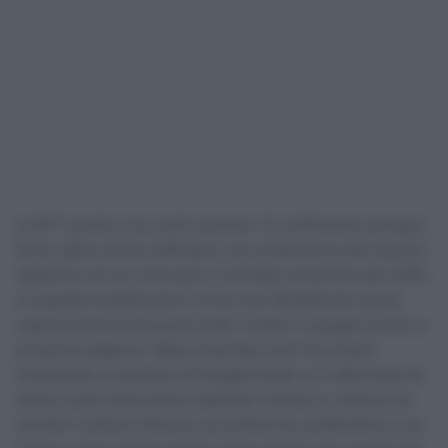
La NTT perde il suo main sponsor. Si confermano dunque i
timori delle ultime settimane, con la decisione del marchio
nipponico di non rinnovare il contratto al termine del 2020.
La squadra sudafricana si trova così attualmente senza
copertura economica per poter restare in gruppo anche la
prossima stagione. Nata ormai dieci anni fa a livello
continental, la squadra di Douglas Ryder si è affermata nel
tempo come importante realtà per mettere in vetrina nel
mondo il ciclismo africano arrivando fino al WorldTour, ma