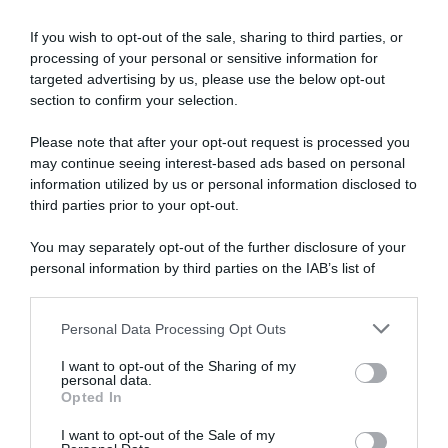
Articoli correlati
If you wish to opt-out of the sale, sharing to third parties, or
processing of your personal or sensitive information for
targeted advertising by us, please use the below opt-out
section to confirm your selection.
Please note that after your opt-out request is processed you
may continue seeing interest-based ads based on personal
information utilized by us or personal information disclosed to
UAE Emirates XRG, Alberto
Giro d’Italia 2026, il punto di
Contador incorona Tadej
vista di Alberto Contador:
third parties prior to your opt-out.
Pogačar: “Il più grande di
“Vingegaard non è al
tutti i tempi – Vince troppo?
massimo della forma, quindi
You may separately opt-out of the further disclosure of your
Lo farebbero tutti, se
la corsa è aperta ad altre
personal information by third parties on the IAB’s list of
potessero”
soluzioni”
downstream participants.
28 Luglio 2026, 16:28
20 Maggio 2026, 9:39
Personal Data Processing Opt Outs
This information may also be disclosed by us to third parties
on the IAB’s List of Downstream Participants that may further
I want to opt-out of the Sharing of my
disclose it to other third parties.
personal data.
Opted In
Please note that this website/app uses one or more Google
services and may gather and store information including but
I want to opt-out of the Sale of my