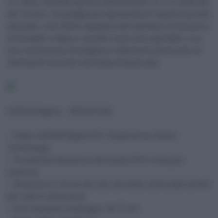
e in Italia. AURUM significa letteralmente oro; è il materiale
dei vincitori, la medaglia più apprezzata e il gradino più alto
del podio, che riflette l’appassionato desiderio di successo
di Contador e Basso, sia nelle corse che negli affari, e la
loro convinzione che Magma si affermerà come punto di
riferimento tra le bici da strada di fascia alta.
AURUM Magma – SPECIFICHE
– Telaio AURUM Magma ECT (Experience Carbon
Technology)
– Forcella aerodinamica ottimizzata CFD e triangolo
anteriore
– Dimensioni e forme del tubo del telaio ottimizzate da FEA
per tutte le dimensioni
– Perni passanti ultraleggeri da 12 mm