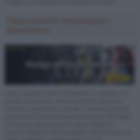
scegliere, di progettare la bicicletta dei loro sogni.
Troppa pubblicità? Abbonati gratis a
SpazioCiclismo
Creare il proprio marchio di biciclette è un desiderio che
avevano da molti anni, l’hanno pianificato e discusso a
fondo fino a quando non è arrivato il momento giusto per
andare avanti e creare qualcosa che fosse al 100% fedele
al loro sogno; quel momento è adesso. AURUM è il
marchio e Magma è il primo modello, l’ultima bici da corsa,