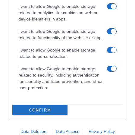
giusta”
26 Gennaio 2026, 14:15
I want to allow Google to enable storage
21 Gennaio 2026, 20:00
related to analytics like cookies on web or
device identifiers in apps.
I want to allow Google to enable storage
related to functionality of the website or app.
Commenta
I want to allow Google to enable storage
related to personalization.
I want to allow Google to enable storage
© Copyright 2026, All Rights Reserved Designed by
related to security, including authentication
functionality and fraud prevention, and other
©SpazioCiclismo
Preferenze Privacy
user protection.
Contatti
Redazione
Privacy & Cookie Policy
Pubblicità
Lavora con noi
VeloPro
CONFIRM
Facebook
X
You
Apple
Spotify
Google
Telegram
RSS
Tube
Play
Data Deletion
Data Access
Privacy Policy