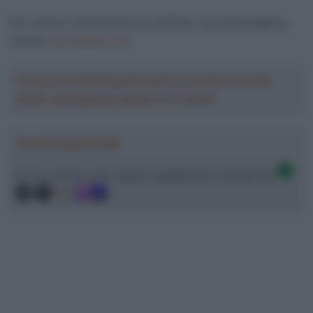
Per ulteriori informazioni su AURUM e sul telaio Magma,
visitare
aurumbikes.com
Crea la tua Fantasquadra per la Vuelta a España
2026: montepremi minimo di 5.000€!
Ascolta SpazioTalk!
Ci trovi anche sulle migliori piattaforme di streaming