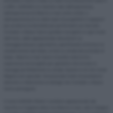
biciclette e hanno creato un team di professionisti esperti
e affini. AURUM è un marchio nato dall’esperienza,
dall’esperienza di Alberto e Ivan come ciclisti, e
dall’esperienza di un abile team di progettisti e ingegneri
per produrre le biciclette più performanti sul mercato.
Contador e Basso hanno guidato il progetto in ogni modo
dall’inizio, dalle appassionate discussioni su
maneggevolezza e geometria, specificando la forma e le
caratteristiche del telaio, ai test su strada dei prototipi di
telaio. Alberto e Ivan hanno investito tutta la loro
esperienza nel progetto per garantire che la moto si
maneggi perfettamente su strada. Questo è ciò che rende
Magma così speciale: l’eccezionale livello di prestazioni
della bici e l’attenzione ai dettagli che Contador e Basso
hanno perseguito.
Il nome AURUM riflette il carattere appassionato del
marchio e il legame latino tra Alberto e Ivan, nati in Spagna