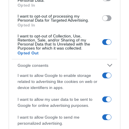
Personal Data.
not limited to your visit or usage behaviour. You may click to
Opted In
grant or deny consent to Google and its third-party tags to
use your data for below specified purposes in below Google
I want to opt-out of processing my
Tour de France 2026, Alberto
Polti VisitMalta, Ivan Basso
consent section.
Personal Data for Targeted Advertising.
Contador sulla possibile
commenta il nuovo invito per
Opted In
partecipazione di Paul
il Giro d’Italia: “Riceviamo
Seixas: “Alla Vuelta avrebbe
con orgoglio la meritata
I want to opt-out of Collection, Use,
meno pressione, ma capisco
WildCard, è la conseguenza
Retention, Sale, and/or Sharing of my
se volesse esserci”
del lavoro di anni”
Personal Data that Is Unrelated with the
Purposes for which it was collected.
3 Maggio 2026, 10:49
21 Febbraio 2026, 8:05
Opted Out
Google consents
I want to allow Google to enable storage
related to advertising like cookies on web or
device identifiers in apps.
I want to allow my user data to be sent to
Google for online advertising purposes.
Polti VisitMalta, Alberto
Red Bull-Bora-hansgrohe,
Contador: “Mi piacerebbe
Alberto Contador ‘benedice’
I want to allow Google to send me
che in futuro la squadra
il cambio squadra di Remco
personalized advertising.
partecipasse alla Vuelta”
Evenepoel: “Ha fatto la scelta