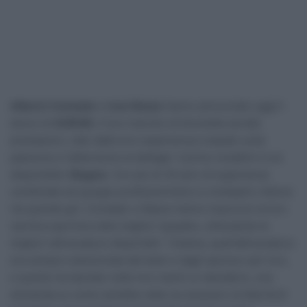
Alberto Contador
e
Ivan Basso
hanno annunciato oggi il
lancio di
AURUM
, il loro marchio di biciclette ad alte
prestazioni, nato dalla loro esperienza e basato sulla
passione e l’attenzione ai dettagli. Il primo modello è ora
disponibile:
Magma
. Con più di 30 anni di esperienza
combinata nel gruppo professionistico e molteplici vittorie
nei grande giri, Contador e Basso hanno trascorso la loro
carriera sportiva nelle migliori squadre, utilizzando le
migliori attrezzature disponibili. Tuttavia, quell’attrezzatura
era sempre selezionata dal team e dagli sponsor per loro,
e questo ha lasciato nelle loro menti un desiderio, una
domanda su come sarebbe stato se avessero la libertà di