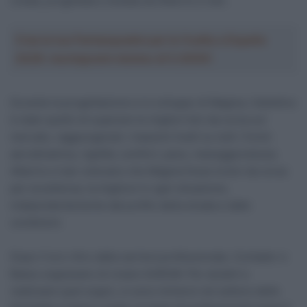
creata, progettata e testata da Alberto e Ivan.
Crea la tua Fantasquadra per la Vuelta a España
2026: montepremi minimo di 5.000€!
Durante la progettazione e lo sviluppo di Magma, l’obiettivo
è stato quello di superare le migliori bici da corsa sul
mercato, raggiungendo i massimi livelli su tutti i fronti:
aerodinamica, rigidità, comfort, peso, maneggevolezza.
Alberto e Ivan volevano che Magma fosse la bici da corsa
per eccellenza, la migliore in ogni situazione,
indipendentemente dal profilo della strada e dalle
condizioni.
Dopo il loro ritiro dalla carriera professionale, Contador e
Basso sognavano di creare AURUM. Per aiutarli a
realizzare quel sogno, si sono immersi nel settore delle