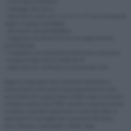
– Freni a disco Flat Mount
– Passaggio cavi interno
– Serie sterzo conica da 1-1 / 8 “a 1-3 / 8” con cuscinetti ad
angolo in acciaio inossidabile
– Movimento centrale BB386Evo
– Reggisella rotondo da 27,2 mm con zeppa nascosta
personalizzata
– Compatibile con trasmissione elettronica e meccanica
– 6 taglie di telaio: 50, 52, 54,56, 58, 61
– Approvato UCI, certificato di sicurezza ISO-4210
Magma è disponibile nelle colorazioni Glacial Blue e
Carbon Black e può essere acquistata attraverso il sito
aurumbikes.com, prezzo telaio 4.099 €, oppure come bici
completa a partire da 9.799 €. Quando si acquista una bici
completa, è possibile selezionare il colore del telaio, le
dimensioni e il montaggio dei componenti (Shimano /
Enve, Shimano / Lightweight o SRAM / Zipp).