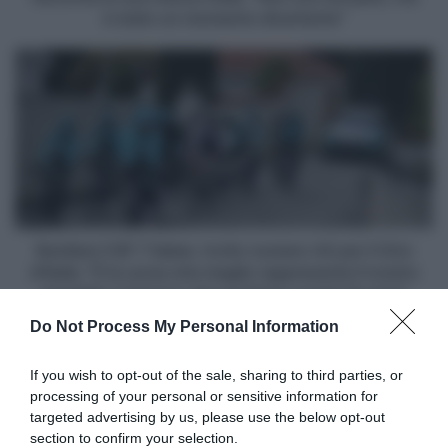
mezza
è stato un momento divertente"
follia:
"Non
Bardiani
era
CSF
nei
7
piani,
Saber,
ma
invito
è
numero
stato
44
un
per
momento
il
divertente"
Giro
Bardiani CSF 7 Saber, invito numero 44 per il Giro
d'Italia:
d'Italia: "È la corsa che meglio rappresenta il nostro
"È
progetto e il lavoro che portiamo avanti da anni"
la
Do Not Process My Personal Information
corsa
Articoli correlati
che
meglio
If you wish to opt-out of the sale, sharing to third parties, or
rappresenta
processing of your personal or sensitive information for
il
targeted advertising by us, please use the below opt-out
nostro
section to confirm your selection.