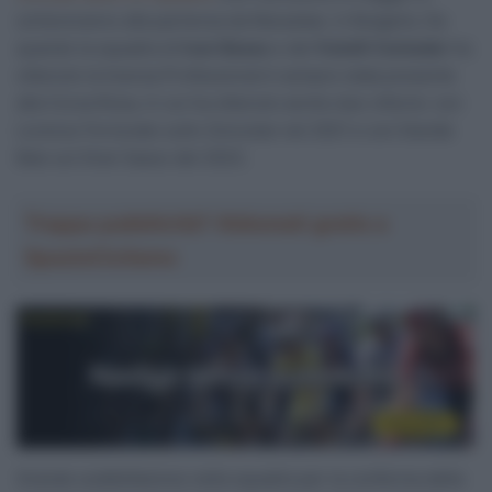
schiereranno alla partenza da Nessebar, in Bulgaria. Da
quando la squadra di
Ivan Basso
e dei
fratelli Contador
ha
ottenuto la licenza Professional è sempre stata presente
alla Corsa Rosa, in cui ha ottenuto anche due vittorie: con
Lorenzo Fortunato sullo Zoncolan nel 2021 e con Davide
Bais sul Gran Sasso del 2023.
Troppa pubblicità? Abbonati gratis a
SpazioCiclismo
Grande soddisfazione nella squadra per la conferma della