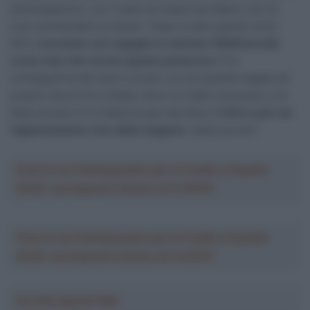
partecipazione, con il team principal Ivan Basso che ha
così commentato la notizia: “Dopo le altre grandi corse
RCS,
riceviamo con orgoglio la meritata WildCard alla
corsa rosa che corona questa primavera
. È la
conseguenza del lavoro di anni, di una squadra legata nel
proprio dna al Giro d’Italia, dove si è fatta conoscere, si è
fatta cercare e si è fatta trovare dal tifoso.
Il Giro è per noi
l’appuntamento clou della stagione
, siamo pronti!”.
Crea la tua Fantasquadra per la Vuelta a España
2026: montepremi minimo di 5.000€!
Crea la tua Fantasquadra per la Vuelta a España
2026: montepremi minimo di 5.000€!
Ascolta SpazioTalk!