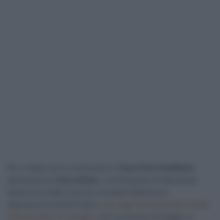
Per il sesto anno consecutivo il
Team Polti VisitMalta
parteciperà al
Giro d’Italia
. La formazione Professional
italiana ha infatti ricevuto una delle WildCard a
disposizione di RCS Sport,
che oggi ha comunicato la lista
ufficiale delle 23 squadre
che il prossimo 8 maggio si