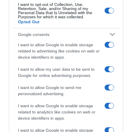
Manenti
ultima tappa: “Speriamo che
I want to opt-out of Collection, Use,
il Grande Arrivo rimanga a
Retention, Sale, and/or Sharing of my
12 Luglio 2026, 9:00
Roma nei prossimi anni”
Personal Data that Is Unrelated with the
Purposes for which it was collected.
7 Luglio 2026, 12:05
Opted Out
Google consents
I want to allow Google to enable storage
related to advertising like cookies on web or
device identifiers in apps.
I want to allow my user data to be sent to
Google for online advertising purposes.
Team Polti VisitMalta, Pablo
Campionati Nazionali 2026,
García annuncia il ritiro: “Il
Andrea Mifsud domina la
I want to allow Google to send me
ciclismo è diventato troppo
prova a cronometro a Malta –
personalized advertising.
pericoloso. Non vale più la
Doppietta Polti con il 2°
pena”
posto di Aidan Buttigieg
I want to allow Google to enable storage
4 Luglio 2026, 13:51
28 Giugno 2026, 9:54
related to analytics like cookies on web or
device identifiers in apps.
I want to allow Google to enable storage