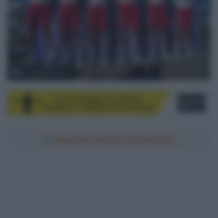
© LNC/X.Pereyron
Aggiungici alle tue fonti preferite