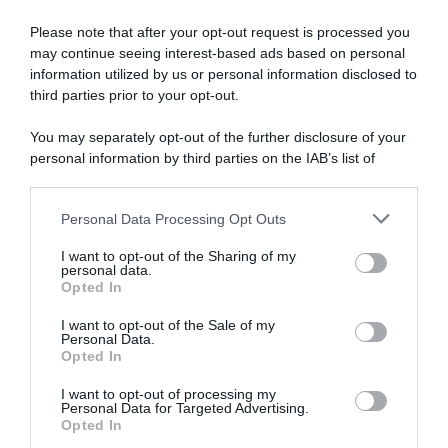
progetto
e
Please note that after your opt-out request is processed you
il
may continue seeing interest-based ads based on personal
lavoro
information utilized by us or personal information disclosed to
Polti VisitMalta, Santiago
Campionati Nazionali 2026, a
che
Basso firma come stagista
Malta arriva la doppietta del
third parties prior to your opt-out.
nella squadra di papà Ivan
Team Polti VisitMalta: Andrea
portiamo
Mifsud in parata con Aidan
avanti
You may separately opt-out of the further disclosure of your
4 Agosto 2026, 16:22
Buttigieg
da
personal information by third parties on the IAB’s list of
12 Luglio 2026, 11:26
anni"
downstream participants.
Personal Data Processing Opt Outs
This information may also be disclosed by us to third parties
on the IAB’s List of Downstream Participants that may further
I want to opt-out of the Sharing of my
disclose it to other third parties.
personal data.
Opted In
Please note that this website/app uses one or more Google
services and may gather and store information including but
I want to opt-out of the Sale of my
Personal Data.
not limited to your visit or usage behaviour. You may click to
Opted In
grant or deny consent to Google and its third-party tags to
use your data for below specified purposes in below Google
I want to opt-out of processing my
Tour of Magnificent Qinghai
Giro d’Italia 2026, stimato un
consent section.
Personal Data for Targeted Advertising.
2026, successo di Gabriele
ritorno economico di 60
Opted In
Bessega davanti a Marco
milioni di euro per la sola