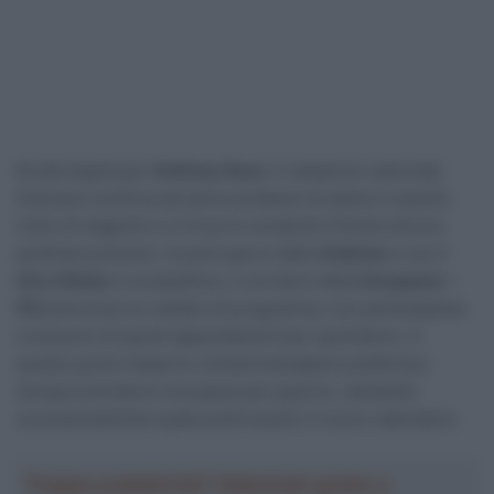
Brutta tegola per
Anthony Roux
. Il campione nazionale
francese continua ad avere problemi di salute in questo
inizio di stagione e si trova in condizioni fisiche ancora
piuttosto precarie. A pochi giorni dalle
Ardenne
e con il
Giro d’Italia
in prospettiva, il corridore della
Groupama –
FDJ
annuncia un cambio di programma, non partecipando
a nessuno di questi appuntamenti per quest’anno. A
questo punto l’esperto ciclista transalpino preferisce
dunque prendersi una pausa per guarire, valutando
successivamente quale potrà essere il nuovo calendario.
Troppa pubblicità? Abbonati gratis a