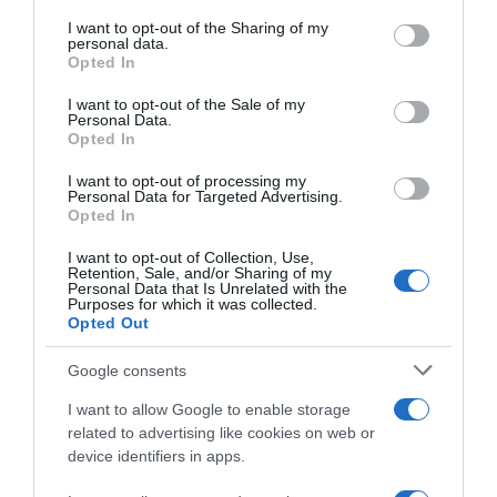
on the IAB’s List of Downstream Participants that may further
I want to opt-out of the Sharing of my
disclose it to other third parties.
personal data.
Opted In
Please note that this website/app uses one or more Google
services and may gather and store information including but
I want to opt-out of the Sale of my
Personal Data.
not limited to your visit or usage behaviour. You may click to
Opted In
grant or deny consent to Google and its third-party tags to
use your data for below specified purposes in below Google
Groupama-FDJ, Anthony
Groupama-FDJ, triplo
I want to opt-out of processing my
Roux e il suo impegno per
rinnovo per Roux, Lienhard e
consent section.
Personal Data for Targeted Advertising.
l’ambiente: “Molti si
Stewart
Opted In
lamentano, ma non fanno
30 Agosto 2021, 20:27
nulla”
I want to opt-out of Collection, Use,
Retention, Sale, and/or Sharing of my
30 Novembre 2021, 13:40
Personal Data that Is Unrelated with the
Purposes for which it was collected.
Opted Out
Google consents
I want to allow Google to enable storage
related to advertising like cookies on web or
device identifiers in apps.