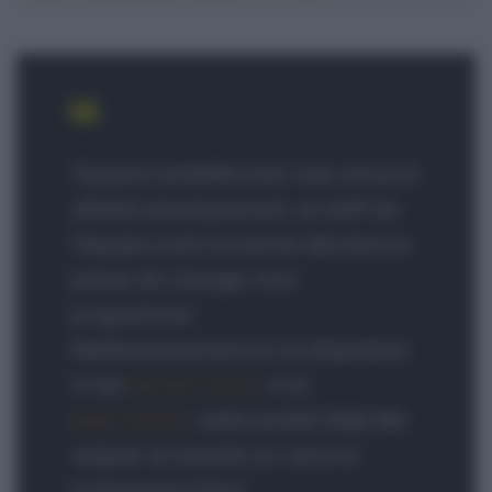
Toujours embêté avec mes sinus et
affaibli physiquement, le staff de
l’équipe a pris la bonne décision je
pense de changer mon
programme!
Malheureusement je ne disputerai
ni les
#ardennaises
ni le
@giroditalia
cette année! Déjà Me
soigner et ensuite on verra le
programme futur!