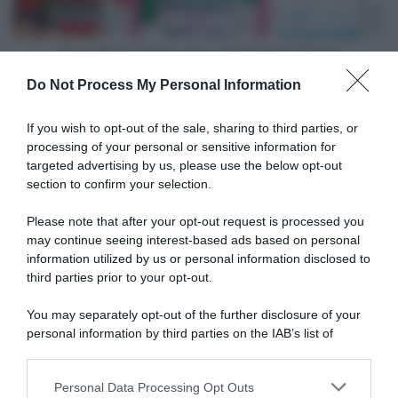
Giro d'Italia 2019, esce oggi l'album Panini
Do Not Process My Personal Information
Articoli correlati
If you wish to opt-out of the sale, sharing to third parties, or
processing of your personal or sensitive information for
targeted advertising by us, please use the below opt-out
section to confirm your selection.
Please note that after your opt-out request is processed you
may continue seeing interest-based ads based on personal
CicloMercato 2023: Ghys,
information utilized by us or personal information disclosed to
Groupama-FDJ, Antoine
Lasa, Mintegi, Roux, Turgis
Duchesne e Anthony Roux
third parties prior to your opt-out.
3 Agosto 2022, 11:45
annunciano il ritiro
You may separately opt-out of the further disclosure of your
9 Settembre 2022, 8:22
personal information by third parties on the IAB’s list of
downstream participants.
Personal Data Processing Opt Outs
This information may also be disclosed by us to third parties