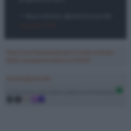
— Roux anthony (@anthonyroux18)
16 aprile 2019
Crea la tua Fantasquadra per la Vuelta a España
2026: montepremi minimo di 5.000€!
Ascolta SpazioTalk!
Ci trovi anche sulle migliori piattaforme di streaming