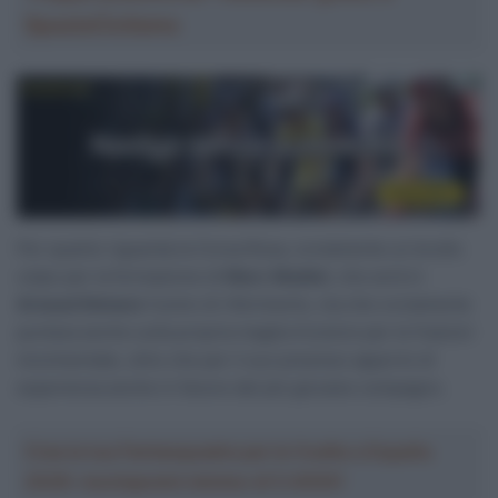
SpazioCiclismo
Per quanto riguarda la Corsa Rosa, ovviamente un brutto
colpo per la formazione di
Marc Madiot
, che avrà in
Arnaud Démare
l’uomo di riferimento, ma che ovviamente
puntava anche sulla propria maglia tricolore per le frazioni
movimentate, oltre che per il suo prezioso apporto di
esperienza anche in favore del più giovane compagno.
Crea la tua Fantasquadra per la Vuelta a España
2026: montepremi minimo di 5.000€!