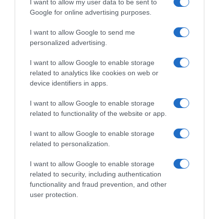
I want to allow my user data to be sent to
Groupama-FDJ, Anthony
Groupama-FDJ, fratture
Google for online advertising purposes.
Roux rinnova per un altro
multiple e contusione
anno
polmonare per Anthony Roux
I want to allow Google to send me
dopo una caduta in
11 Agosto 2021, 19:06
personalized advertising.
allenamento: almeno 4-5
settimane di stop
I want to allow Google to enable storage
7 Marzo 2021, 9:45
related to analytics like cookies on web or
device identifiers in apps.
I want to allow Google to enable storage
related to functionality of the website or app.
Commenta
I want to allow Google to enable storage
related to personalization.
I want to allow Google to enable storage
© Copyright 2026, All Rights Reserved Designed by
related to security, including authentication
functionality and fraud prevention, and other
©SpazioCiclismo
Preferenze Privacy
user protection.
Contatti
Redazione
Privacy & Cookie Policy
Pubblicità
Lavora con noi
VeloPro