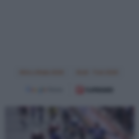
Giro d'Italia 2026
Lidl - Trek 2026
VIDEO:
Highlights
Tappa
1
Giro