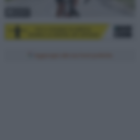
© Sirotti
Aggiungici alle tue fonti preferite