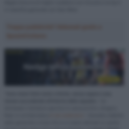
Maglia Azzurra di miglior scalatore con Ciccone e la top 5
in classifica generale con Gee-West.
Troppa pubblicità? Abbonati gratis a
SpazioCiclismo
“
Sono state fatte tante critiche, senza sapere cosa
stesse succedendo all’interno della squadra
– ha
dichiarato il direttore sportivo in carica al Giro, Gregory
Rast, in un’intervista a
In de Leiderstrui
– Avevamo stabilito
delle gerarchie a inizio Giro e ci siamo allineati su quelle.