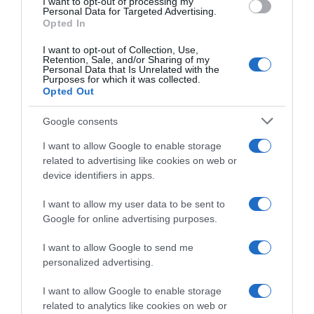
I want to opt-out of processing my
Vuelta a España 2026, a
Giro di Polonia 2026,
consent section.
Personal Data for Targeted Advertising.
rischio la partecipazione di
Jonathan Milan fa subito bis:
Opted In
Thibau Nys, che deve
“È stato caotico, ma mi sono
recuperare da un’infezione
divertito. Mi ha sorpreso
I want to opt-out of Collection, Use,
l’azione di Romele”
Retention, Sale, and/or Sharing of my
4 Agosto 2026, 19:59
Personal Data that Is Unrelated with the
4 Agosto 2026, 18:20
Purposes for which it was collected.
Opted Out
Google consents
I want to allow Google to enable storage
related to advertising like cookies on web or
device identifiers in apps.
I want to allow my user data to be sent to
Google for online advertising purposes.
Giro di Polonia 2026,
Giro di Polonia 2026,
Jonathan Milan si impone
Jonathan Milan dopo il primo
I want to allow Google to send me
nettamente su Paul Magnier!
successo in maglia tricolore:
personalized advertising.
3° Matteo Malucelli, 5° Daniel
“È stato davvero speciale
Skerl
correre con questa nuova
I want to allow Google to enable storage
maglia, è andato tutto alla
4 Agosto 2026, 16:28
related to analytics like cookies on web or
perfezione”