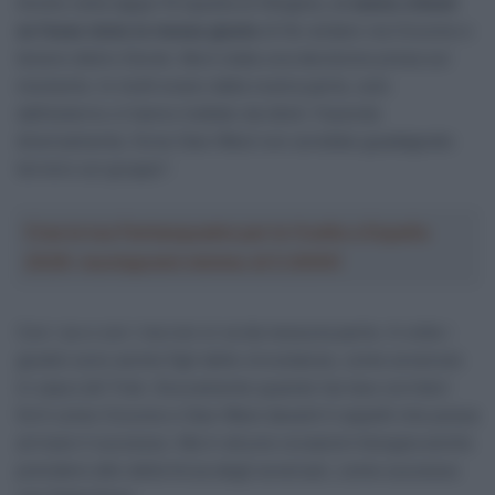
Anche nella tappa 19 (quella di Alleghe),
ci siamo chiesti
se fosse stata la mossa giusta
di far andare via Ciccone e
tenere dietro Derek. Ma è stata una decisione presa sul
momento. In molti erano dalla nostra parte, solo
dall’esterno ci hanno trattato da idioti. Facendo
diversamente, forse Gee-West non avrebbe guadagnato
terreno sul gruppo”.
Crea la tua Fantasquadra per la Vuelta a España
2026: montepremi minimo di 5.000€!
Con i se e con i ma non si va da nessuna parte. A volte i
giudizi sono anche figli delle circostanze, come avvenuto
in casa Lidl-Trek. Sicuramente quando hai due corridori
forti come Ciccone e Gee-West davanti ti aspetti che possa
arrivare il successo. Ma in alcune occasioni bisogna anche
prendere atto della forza degli avversari, come successo