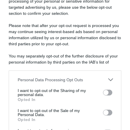
processing of your personal or sensitive information for
targeted advertising by us, please use the below opt-out
section to confirm your selection.
Please note that after your opt-out request is processed you
may continue seeing interest-based ads based on personal
information utilized by us or personal information disclosed to
Giro di Polonia 2026,
Giro di Polonia 2026, tripletta
Jonathan Milan fa tripletta:
per Jonathan Milan! 3°
third parties prior to your opt-out.
“Ho lavorato duramente per
Alessandro Romele, 5° Daniel
raggiungere questo livello; la
Skerl
You may separately opt-out of the further disclosure of your
fuga? Ho visto due corridori
5 Agosto 2026, 16:33
personal information by third parties on the IAB’s list of
attaccati e mi son detto:
downstream participants.
perché non seguirli?”
5 Agosto 2026, 19:43
Personal Data Processing Opt Outs
This information may also be disclosed by us to third parties
on the IAB’s List of Downstream Participants that may further
I want to opt-out of the Sharing of my
disclose it to other third parties.
personal data.
Opted In
Please note that this website/app uses one or more Google
services and may gather and store information including but
I want to opt-out of the Sale of my
Personal Data.
not limited to your visit or usage behaviour. You may click to
Opted In
grant or deny consent to Google and its third-party tags to
use your data for below specified purposes in below Google