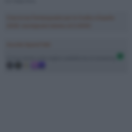
con Sepp Kuss.
Crea la tua Fantasquadra per la Vuelta a España
2026: montepremi minimo di 5.000€!
Ascolta SpazioTalk!
Ci trovi anche sulle migliori piattaforme di streaming