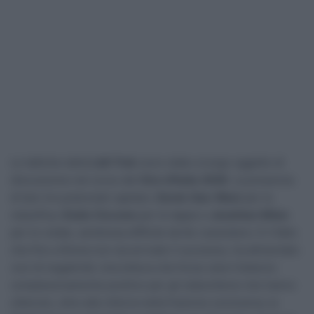
Le tattiche della
Lidl-Trek
sono state a lungo oggetto di
discussione nel corso del
Giro d’Italia 2026
. La presenza
di ben tre potenziali capitani,
Derek Gee-West
per la
classifica,
Giulio Ciccone
per le tappe e
Jonathan Milan
per le volate, sembrava difficile da far coesistere. E il fatto
che fino a Roma non sia arrivato il successo, ha alimentato
voci di negatività. Una lettura che forse cela il bilancio
complessivamente positivo per gli statunitensi che hanno
ottenuto, oltre alla vittoria nella frazione conclusiva, la