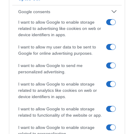
Google consents
I want to allow Google to enable storage
related to advertising like cookies on web or
device identifiers in apps.
I want to allow my user data to be sent to
Google for online advertising purposes.
Visma | Lease a Bike, Jonas
Tour de France 2026, Tadej
Vingegaard punzecchia la
Pogačar sempre più senza
I want to allow Google to send me
squadra: “Abbiamo valutato
eguali: tutti i record firmati in
personalized advertising.
male il percorso del Tour di
questa edizione
quest’anno”
29 Luglio 2026, 12:10
I want to allow Google to enable storage
31 Luglio 2026, 11:29
related to analytics like cookies on web or
device identifiers in apps.
I want to allow Google to enable storage
related to functionality of the website or app.
Commenta
I want to allow Google to enable storage
related to personalization.