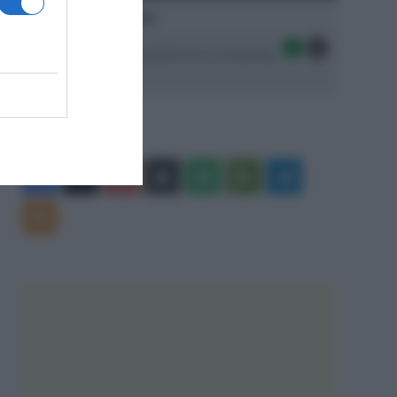
Ascolta SpazioTalk!
Seguici sulle migliori piattaforme di streaming:
Facebook
X
You
Apple
Spotify
Google
Telegram
Tube
Play
RSS