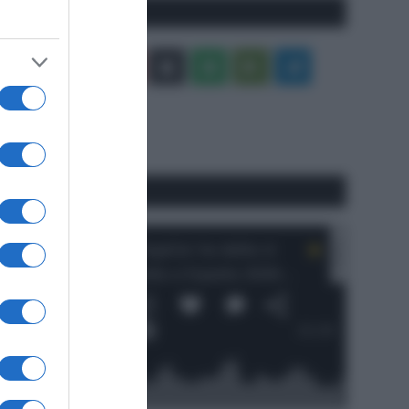
Seguici qui
Facebook
X
You
Apple
Spotify
Google
Telegram
Tube
Play
RSS
#SpazioTalk