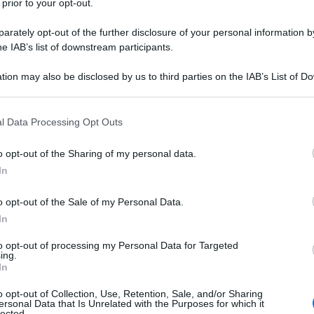
 prior to your opt-out.
rately opt-out of the further disclosure of your personal information by
he IAB’s list of downstream participants.
tion may also be disclosed by us to third parties on the IAB’s List of 
 that may further disclose it to other third parties.
 that this website/app uses one or more Google services and may gath
l Data Processing Opt Outs
lato un po’ dei suoi primi anni di carriera, facendo un
including but not limited to your visit or usage behaviour. You may click 
lla
Astana-Premier Tech
, che in questi ultimi anni sta
 to Google and its third-party tags to use your data for below specifi
o opt-out of the Sharing of my personal data.
to dalle vittorie alla
Liegi-Bastogne-Liegi 2019
e al
ogle consent section.
In
lismo di quando lui è passato professionista e il ciclismo di
uidati nello sviluppo. Parlando di corridori come
Tadej
o opt-out of the Sale of my Personal Data.
messo che se i metodi attuali fossero stati attuati quando
In
arriera.
to opt-out of processing my Personal Data for Targeted
ing.
In
azioCiclismo
o opt-out of Collection, Use, Retention, Sale, and/or Sharing
ersonal Data that Is Unrelated with the Purposes for which it
lected.