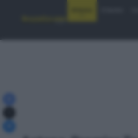
Notizie
Startlist
Co
Facebook
X
Messenger