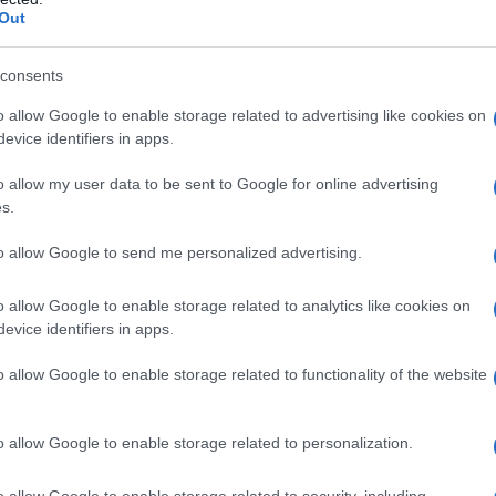
Out
consents
o allow Google to enable storage related to advertising like cookies on
evice identifiers in apps.
o allow my user data to be sent to Google for online advertising
s.
to allow Google to send me personalized advertising.
o ero un neo professionista
– ha dichiarato Fuglsang –
o allow Google to enable storage related to analytics like cookies on
eria del vento. Solo i migliori corridori della squadra
evice identifiers in apps.
ega anche un esercito di dietologi.
Io l’ho dovuto imparare da
o allow Google to enable storage related to functionality of the website
a 2026: montepremi minimo di 5.000€!
o allow Google to enable storage related to personalization.
o allow Google to enable storage related to security, including