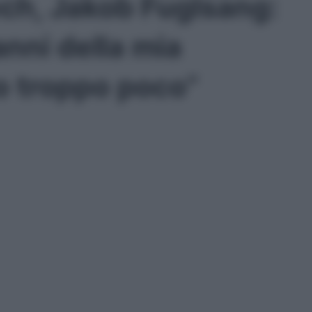
ch, Jakob Fuglsang:
anni della mia
o troppo poco”