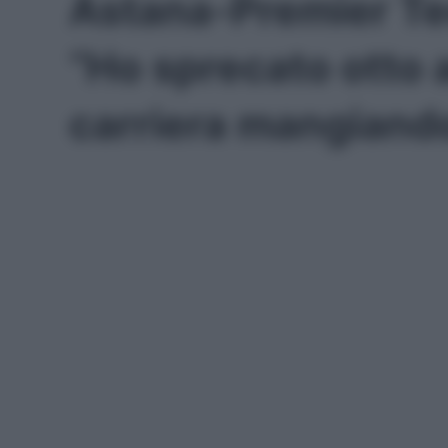
Astana-Premier Te
“Ho sprecato otto 
carriera mangiand