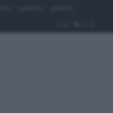
fiche
CicloMercato
Abbonati
Accedi
Cambia aspet
Cerca
Segui