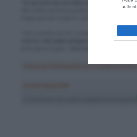
“
Ho sprecato otto anni della mia carriera mangiand
authenti
fatto notare, perché era qualcosa che tu come corrid
troppo poco per un giorno, viene corretto immediata
“Sono convinto che con i consigli [che i corridori ric
volte ho i miei dubbi sull’approccio attuale
. Allename
primo giorno di gara…
Sono curioso di vedere dove sa
Crea la tua Fantasquadra per la Vuelta a Españ
Ascolta SpazioTalk!
Ci trovi anche sulle migliori piattaforme di streamin