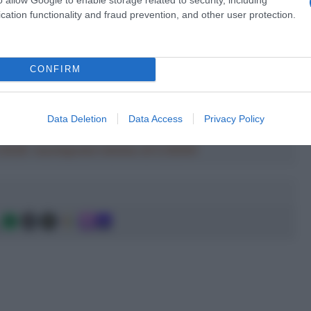
o troppo poco
– ha proseguito il 36enne – Nessuno me l’ha
cation functionality and fraud prevention, and other user protection.
ore dovevi scoprire da solo. Quando ora un giovane mangia
mente”.
CONFIRM
evono] oggi sarei stato performante molto prima.
Anche se a
nto duro a dicembre per essere immediatamente pronti il
ranno questi giovani tra dieci anni
“, ha concluso Fuglsang.
Data Deletion
Data Access
Privacy Policy
a 2026: montepremi minimo di 5.000€!
g