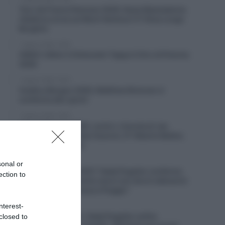
Tour de France Femmes 2026, Kasia Niewiadoma
ribalta la corsa sul Mont Ventoux! 3ª Elisa Longo
Borghini
7 Agosto 2026, 16:59
VIDEO: Ultimi 3 Chilometri Tappa 5 Giro di Polonia
2026
7 Agosto 2026, 16:43
Vuelta a Burgos 2026, Matthew Brennan si
conferma allo sprint
7 Agosto 2026, 16:29
Giro di Polonia 2026, contro-rimonta di Jan
Christen! 8° Christian Scaroni, 9° Alberto Bettiol,
10° Matteo Sobrero
7 Agosto 2026, 15:11
sonal or
Milano-Sanremo 2027, Tadej Pogačar conferma
ection to
l’assenza? “Il prossimo anno non dovrò allenarmi
sulle salite di Cipressa e Poggio”
nterest-
7 Agosto 2026, 14:30
UAE Emirates XRG, Tadej Pogačar sull’ex
closed to