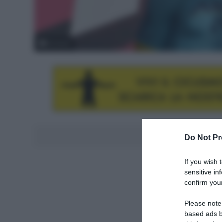
© Sirotti
Aggiungici al
Do Not Pr
If you wish 
sensitive in
confirm your
Please note
based ads b