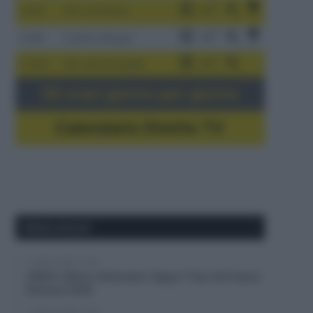
3-9/8
Giro di Polonia
4-8/8
Vuelta a Burgos
5-16/8
Giro del Portogallo
Gli orari giorno per giorno
Calendario Dirette TV
Ultimi articoli
7 Agosto 2026, 17:59
VIDEO: Ultimo chilometro Tappa 7 Tour de France
Femmes 2026
7 Agosto 2026, 17:38