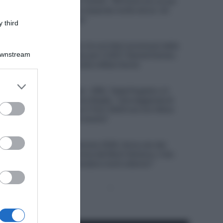
compagno Matteo Trentin: “All’inizio ero un po’
scettico, ma poi ho imparato molto da lui. Un
mentore eccellente”
 third
7 Agosto 2026, 13:31
Lotto-Intermarché, tre corridori promossi dalla
Downstream
squadra di sviluppo per il 2027: Kamiel Eeman,
Victor Vaneeckhoutte e Milan Donie
7 Agosto 2026, 12:57
er and store
UAE Team Emirates – XRG, Tadej Pogačar e il
to grant or
rapporto con Primoz Rogliç: “Una leggenda di
ed purposes
questo sport; dopo il Tour 2020 non ero felice
come sarei dovuto essere”
7 Agosto 2026, 12:25
Tour de France Femmes 2026, Anna van der
Breggen si ritira prima del Mont Ventoux, il ds:
“Non vogliamo prendere rischi ulteriori”
Pagina
Prossima
precedente
Pagina