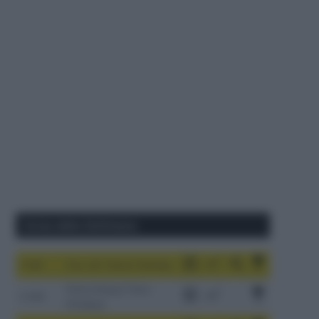
Corse della Settimana
1-9/8
Tour de France Femmes
China Xizang Trans-
2-6/8
Himalaya