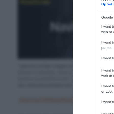
Opted 
Google 
I want t
web or d
I want t
purpose
I want 
“
I giovani corridori vengono seguiti meglio di quand
I want t
Quando ho debuttato, dovevi guadagnarti un test in gall
web or d
avevano la possibilità di farlo. Ogni squadra ora impi
solo, attraverso tentativi ed errori
“.
I want t
or app.
Crea la tua Fantasquadra per la Vuelta a Españ
I want t
I want t