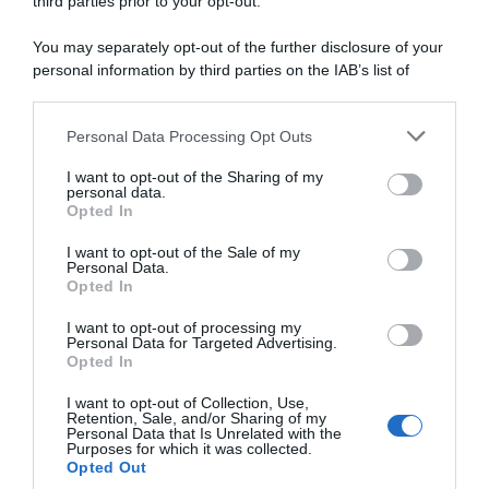
Jan Hirt: frattura del
beffa subita alla Vuelta a
third parties prior to your opt-out.
trocantere destro
España 2022: “Credo più a
Mas che a Evenepoel”
You may separately opt-out of the further disclosure of your
16 Maggio 2025, 9:03
31 Ottobre 2024, 9:35
personal information by third parties on the IAB’s list of
downstream participants.
Personal Data Processing Opt Outs
This information may also be disclosed by us to third parties
on the IAB’s List of Downstream Participants that may further
I want to opt-out of the Sharing of my
disclose it to other third parties.
personal data.
Opted In
Please note that this website/app uses one or more Google
services and may gather and store information including but
I want to opt-out of the Sale of my
Personal Data.
not limited to your visit or usage behaviour. You may click to
Opted In
grant or deny consent to Google and its third-party tags to
use your data for below specified purposes in below Google
I want to opt-out of processing my
Israel-Premier Tech, ufficiale
Giro d’Italia 2023, altri 4
consent section.
Personal Data for Targeted Advertising.
l’arrivo di Jan Hirt dal 2025:
corridori della Soudal-
Opted In
“Credo nel futuro della
QuickStep positivi al covid
squadra”
lasciano la corsa
I want to opt-out of Collection, Use,
Retention, Sale, and/or Sharing of my
28 Agosto 2024, 16:12
17 Maggio 2023, 9:28
Personal Data that Is Unrelated with the
Purposes for which it was collected.
Opted Out