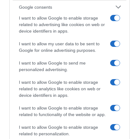
Google consents
I want to allow Google to enable storage
related to advertising like cookies on web or
device identifiers in apps.
I want to allow my user data to be sent to
Google for online advertising purposes.
Intermarché-Wanty-Gobert,
Intermarché-Wanty-Gobert,
il DS Aike Visbeek
Biniam Girmay eletto ciclista
I want to allow Google to send me
soddisfatto: “Abbiamo
africano dell’anno per la terza
personalized advertising.
compiuto progressi più
volta consecutiva
rapidi del previsto. Un anno
13 Dicembre 2022, 11:56
I want to allow Google to enable storage
speciale”
related to analytics like cookies on web or
26 Dicembre 2022, 11:45
device identifiers in apps.
I want to allow Google to enable storage
related to functionality of the website or app.
Commenta
I want to allow Google to enable storage
related to personalization.