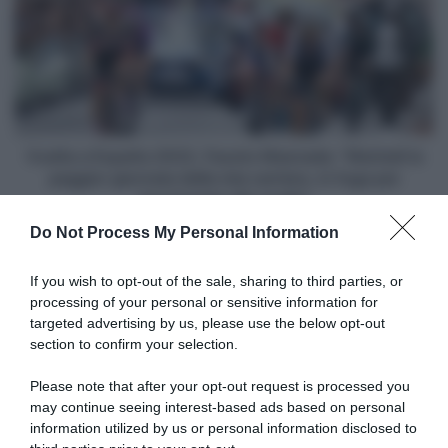
España
2022,
Fausto
Masnada:
"Martedì
la
peggior
giornata
Vuelta a España 2022, Fausto Masnada: "Martedì la
della
peggior giornata della mia carriera, in fuga per
mia
lasciarmela alle spalle"
carriera,
Do Not Process My Personal Information
in
Articoli correlati
fuga
per
If you wish to opt-out of the sale, sharing to third parties, or
lasciarmela
processing of your personal or sensitive information for
alle
targeted advertising by us, please use the below opt-out
spalle"
section to confirm your selection.
Please note that after your opt-out request is processed you
may continue seeing interest-based ads based on personal
information utilized by us or personal information disclosed to
Giro d’Italia 2025, ritiro per
Robert Gesink racconta la