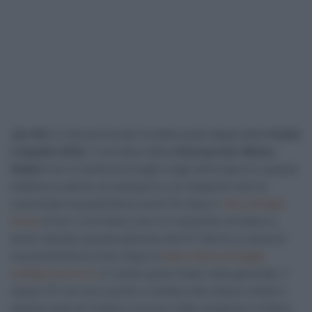
Jan Hirt
si ritira prima del via della sesta tappa della
Vuelta
a España 2022
. Il corridore della
Intermarché-Wanty-
Gobert
non si sentiva al meglio negli ultimi giorni e questa
mattina ha deciso di sottoporsi a un tampone che ha
riscontrato la positività al covid-19. Dopo il
ritiro di Daan
Hoole
di ieri, il corridore ceco è il secondo corridore a
dover lasciare questa edizione del GT iberico a causa di
una positività al covid. Dopo la
bella vittoria di tappa
sull’Aprica al Giro
e il sesto posto finale nella generale, il
classe ’91 non era riuscito a rendere allo stesso modo in
questo inizio di Vuelta e ora ne è stato scoperto il motivo.