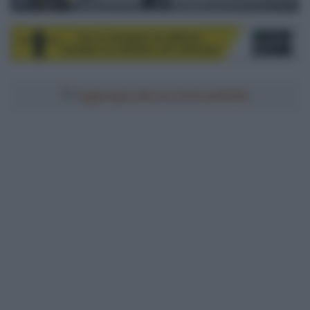
© Sirotti
Aggiungici alle tue fonti preferite