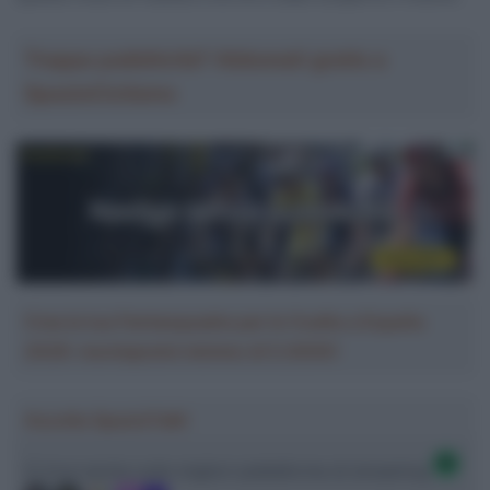
Troppa pubblicità? Abbonati gratis a
SpazioCiclismo
Crea la tua Fantasquadra per la Vuelta a España
2026: montepremi minimo di 5.000€!
Ascolta SpazioTalk!
Ci trovi anche sulle migliori piattaforme di streaming