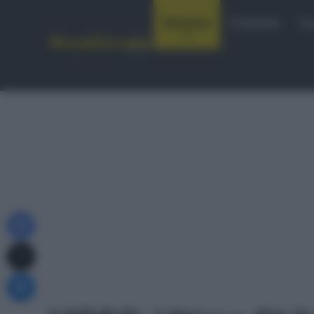
Notizie
Startlist
Co
Facebook
X
Messenger