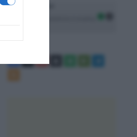
Ascolta SpazioTalk!
Seguici sulle migliori piattaforme di streaming:
Facebook
X
You
Apple
Spotify
Google
Telegram
Tube
Play
RSS