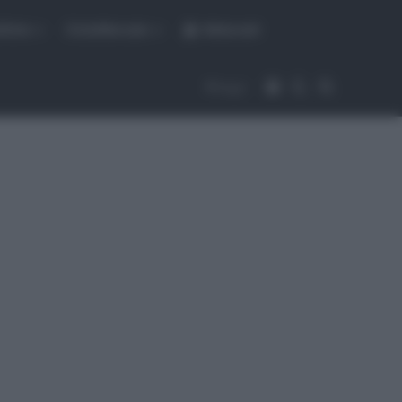
fiche
CicloMercato
Abbonati
Accedi
Cambia aspet
Cerca
Segui