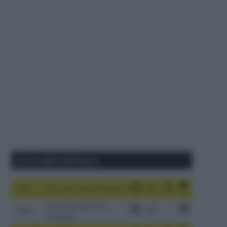
Corse della Settimana
1-9/8
Tour de France Femmes
China Xizang Trans-
2-6/8
Himalaya