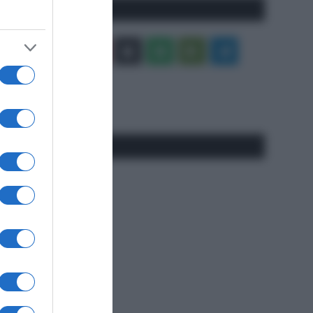
Seguici qui
Facebook
X
You
Apple
Spotify
Google
Telegram
Tube
Play
RSS
#SpazioTalk