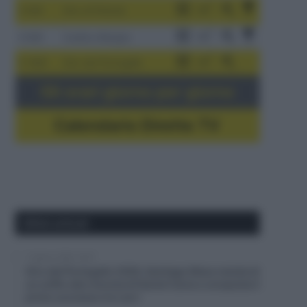
3-9/8
Giro di Polonia
4-8/8
Vuelta a Burgos
5-16/8
Giro del Portogallo
Gli orari giorno per giorno
Calendario Dirette TV
Ultimi articoli
7 Agosto 2026, 18:27
Giro del Portogallo 2026, Santiago Mesa resiste di
un soffio alla rimonta di Daniel Cavia e conquista il
primo successo tra i pro’