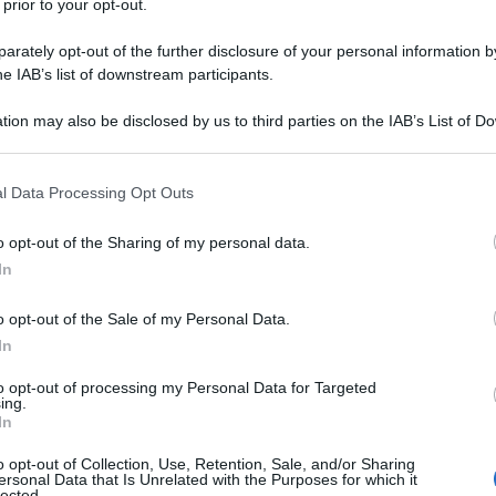
 prior to your opt-out.
rately opt-out of the further disclosure of your personal information by
he IAB’s list of downstream participants.
tion may also be disclosed by us to third parties on the IAB’s List of 
 that may further disclose it to other third parties.
 that this website/app uses one or more Google services and may gath
aard
, vincitore della sesta tappa del
Giro dei Paesi Baschi
l Data Processing Opt Outs
including but not limited to your visit or usage behaviour. You may click 
 to Google and its third-party tags to use your data for below specifi
o opt-out of the Sharing of my personal data.
ogle consent section.
In
azioCiclismo
o opt-out of the Sale of my Personal Data.
In
to opt-out of processing my Personal Data for Targeted
ing.
In
o opt-out of Collection, Use, Retention, Sale, and/or Sharing
ersonal Data that Is Unrelated with the Purposes for which it
lected.