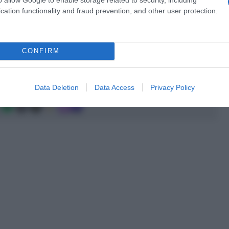
cation functionality and fraud prevention, and other user protection.
a 2026: montepremi minimo di 5.000€!
CONFIRM
a 2026: montepremi minimo di 5.000€!
Data Deletion
Data Access
Privacy Policy
g