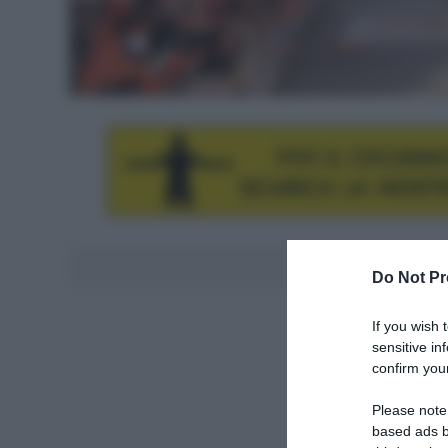
Aggiungici al
Do Not Pr
If you wish 
sensitive in
confirm your
Please note
based ads b