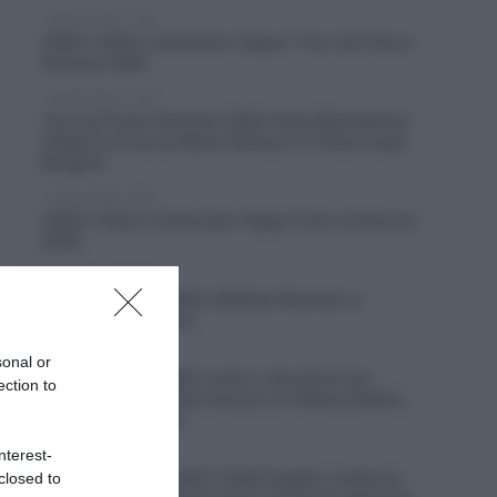
7 Agosto 2026, 17:59
VIDEO: Ultimo chilometro Tappa 7 Tour de France
Femmes 2026
7 Agosto 2026, 17:38
Tour de France Femmes 2026, Kasia Niewiadoma
ribalta la corsa sul Mont Ventoux! 3ª Elisa Longo
Borghini
7 Agosto 2026, 16:59
VIDEO: Ultimi 3 Chilometri Tappa 5 Giro di Polonia
2026
7 Agosto 2026, 16:43
Vuelta a Burgos 2026, Matthew Brennan si
conferma allo sprint
7 Agosto 2026, 16:29
sonal or
Giro di Polonia 2026, contro-rimonta di Jan
ection to
Christen! 8° Christian Scaroni, 9° Alberto Bettiol,
10° Matteo Sobrero
nterest-
7 Agosto 2026, 15:11
Milano-Sanremo 2027, Tadej Pogačar conferma
closed to