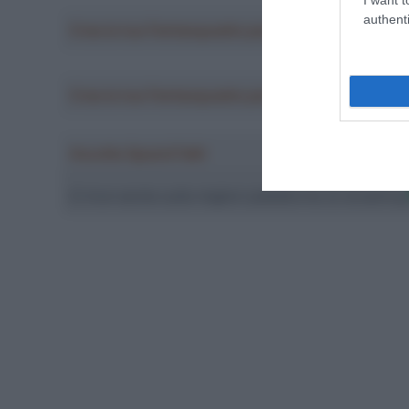
authenti
Crea la tua Fantasquadra per la Vuelta a Españ
Crea la tua Fantasquadra per la Vuelta a Españ
Ascolta SpazioTalk!
Ci trovi anche sulle migliori piattaforme di streamin