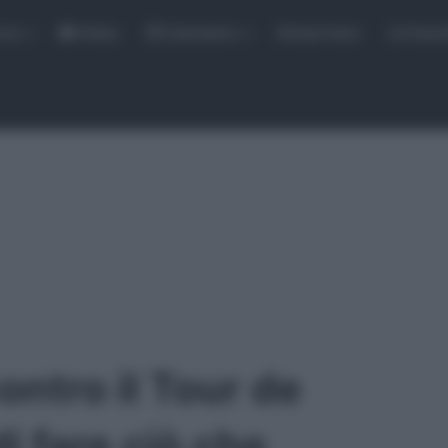
rse
Video
Calendario
Sintesi Gare
Classi
ontro il Tour de
i fare ciò che