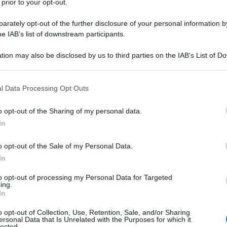
 prior to your opt-out.
rately opt-out of the further disclosure of your personal information by
he IAB’s list of downstream participants.
tion may also be disclosed by us to third parties on the IAB’s List of 
 that may further disclose it to other third parties.
o passati inosservati neanche agli organizzatori del Giro
 that this website/app uses one or more Google services and may gath
l Data Processing Opt Outs
da parte di ASO, e poi le continue difficoltà nel garantire la
including but not limited to your visit or usage behaviour. You may click 
rsi addetti ai lavori a storcere il naso e criticare l’operato
 to Google and its third-party tags to use your data for below specifi
o opt-out of the Sharing of my personal data.
ogle consent section.
mondo. Tra questi il direttore del Giro d’Italia
Mauro Vegni
,
In
e simile a quella dei colleghi francesi, dovendo gestire la
sa di giudizio per il caso salbutamolo.
o opt-out of the Sale of my Personal Data.
In
azioCiclismo
to opt-out of processing my Personal Data for Targeted
ing.
In
o opt-out of Collection, Use, Retention, Sale, and/or Sharing
ersonal Data that Is Unrelated with the Purposes for which it
lected.