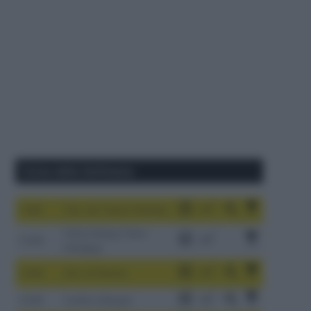
Corse della Settimana
1-9/8
Tour de France Femmes
China Xizang Trans-
2-6/8
Himalaya
3-9/8
Giro di Polonia
4-8/8
Vuelta a Burgos