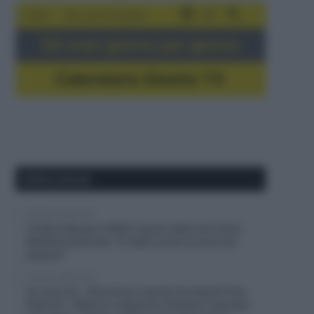
5-16/8
Giro del Portogallo
Gli orari giorno per giorno
Calendario Dirette TV
Ultimi articoli
8 Agosto 2026, 8:20
Vuelta a Burgos 2026, il gran caldo non frena
Matthew Brennan: “È stato come correre nel
deserto”
8 Agosto 2026, 8:00
Un anno fa… Sicurezza, il punto di vista di Tom
Pidcock: “Ridurre i rapporti o limitare i manubri