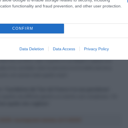
cation functionality and fraud prevention, and other user protection.
a 2026: montepremi minimo di 5.000€!
dere andare a casa
Vincenzo Nibali
per un contatto fortuito
CONFIRM
essere più protezione intorno ai corridori. “I tifosi non sono
he non appartengono al mondo del ciclismo – ha continuato il
cile, a maggior ragione al Tour dove c’è più gente che in
Data Deletion
Data Access
Privacy Policy
ASO sia mancata una figura di esperienza
, qualcuno
 fino al 2013, ndr). Il punto in cui Nibali è caduto era
a di là, avrebbe visto le persone al di là delle barriere,
ischio con anche tutte quelle moto”.
e “
il problema del Tour de France è la sua grandezza
“.
 quanto sia difficile gestire un evento così complesso. C’è
fare quello che vogliono
“.
a 2026: montepremi minimo di 5.000€!