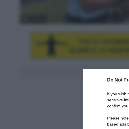
(c) Twitter
Aggiungici al
Do Not Pr
If you wish 
sensitive in
confirm your
Please note
based ads b