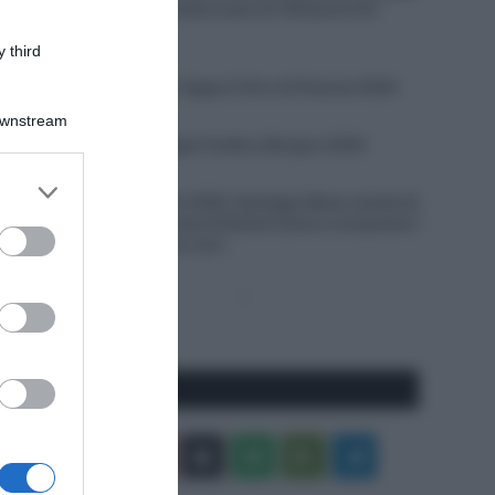
e nella classifica finale (e più di 100 punti UCI
guadagnati)
 third
7 Agosto 2026, 18:55
VIDEO: Highlights Tappa 5 Giro di Polonia 2026
Downstream
7 Agosto 2026, 18:45
VIDEO: Quarta Tappa Vuelta a Burgos 2026
7 Agosto 2026, 18:27
er and store
Giro del Portogallo 2026, Santiago Mesa resiste di
to grant or
un soffio alla rimonta di Daniel Cavia e conquista il
ed purposes
primo successo tra i pro’
Pagina
Prossima
precedente
Pagina
Seguici qui
Facebook
X
You
Apple
Spotify
Google
Telegram