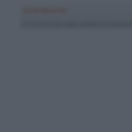
Ascolta SpazioTalk!
Ci trovi anche sulle migliori piattaforme di streamin