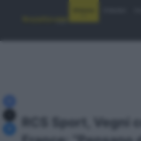
Notizie
Startlist
Co
Facebook
X
RCS Sport, Vegni c
Messenger
France: “Pensano d