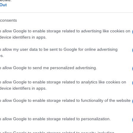
Out
consents
o allow Google to enable storage related to advertising like cookies on
evice identifiers in apps.
o allow my user data to be sent to Google for online advertising
s.
 della sentenza di assoluzione, è tuttavia stato accolto in
to allow Google to send me personalized advertising.
no potuti godere le sue gesta sul Colle delle Finestre, cosa
primo giorno hanno preso a male parole lui e tutto il Team
o allow Google to enable storage related to analytics like cookies on
ome è stata sbagliata
– ha spiegato Vegni a
Bicisport
– Al
evice identifiers in apps.
rmesso di correre l’avremmo atteso a braccia aperte. Se gli
re o meno, è come se si stessero sostituendo all’UCI e a quel
o allow Google to enable storage related to functionality of the website
do si è alzata
un’aria di tensione attorno a Froome e alla
rava che anche condividessero
. A pagare alla fine è stato
o allow Google to enable storage related to personalization.
 nessuno. È stato mandato a casa tra la vergogna”.
o allow Google to enable storage related to security, including