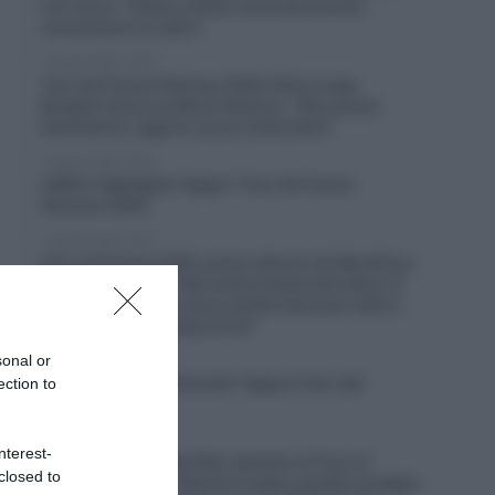
non serve – Siamo ciclisti, forse dovremmo
concentrarci su altro”
7 Agosto 2026, 20:00
Tour de France Femmes 2026, Elisa Longo
Borghini terza sul Mont Ventoux: “Non posso
lamentarmi, oggi ho corso molto bene”
7 Agosto 2026, 19:56
VIDEO: Highlights Tappa 7 Tour de France
Femmes 2026
7 Agosto 2026, 19:47
Giro di Polonia 2026, prima vittoria nel WorldTour
per Jan Christen: “Non potrei essere più felice. È
stata tosta, non mi sono sentito bene per tutto il
giorno dopo la caduta di ieri”
sonal or
7 Agosto 2026, 19:25
VIDEO: Ultimi 4 Chilometri Tappa 2 Giro del
ection to
Portogallo 2026
7 Agosto 2026, 19:20
nterest-
Solution Tech Nippo Rali, dominio al Tour of
closed to
Kahramanmaraş: vittoria in tutte e quattro le tappe