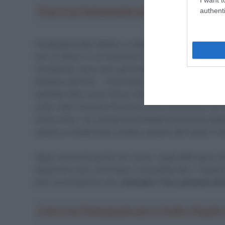
authenti
Crea la tua Fantasquadra per la Vuelta a Españ
Da appassionato italiano, è stato per lui doloroso ve
con un tifoso, in un momento in cui ci sarebbe dovuta 
il problema, ma lo sono gli hooligans e gli ubriachi c
direttore del Giro – Controllare la folla è sempre diffi
qualsiasi altra corsa. Penso che
sull’Alpe d’Huez ad 
come Jean-François Pescheux (ora in pensione, con ASO
molto critico. Se una persona d’esperienza fosse passat
quanto la strada fosse stretta e quanto alto fosse il r
Vegni concorda quindi con coloro i quali affermano ch
Qualcosa in più, comunque, si potrebbe fare: “Capisco
però la sensazione che,
essendo il Tour, pensano di 
Crea la tua Fantasquadra per la Vuelta a Españ