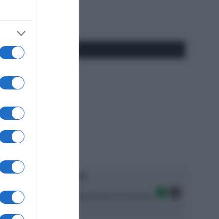
Tube
Play
RSS
#SpazioTalk
Ascolta SpazioTalk!
Seguici sulle migliori piattaforme di streaming: