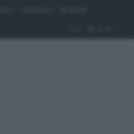
fiche
CicloMercato
Abbonati
Accedi
Cambia aspet
Cerca
Segui