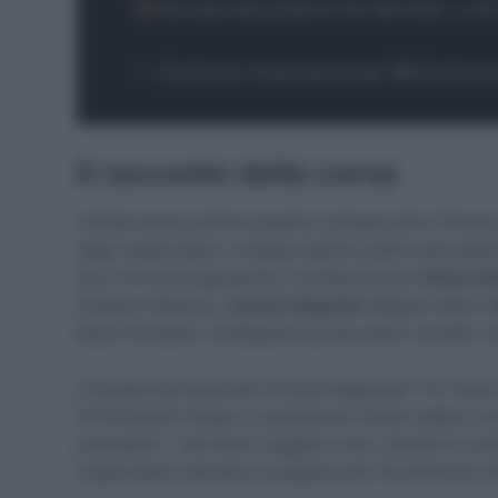
Nicolas Breuillard (St Michel) (+41
— Ciclismo Internacional (@Ciclismo
Il racconto della corsa
Iniziata senza un’altra squadra, la Equipo Kern Pharma
dagli organizzatori, la tappa registra subito tanti attac
che si formi la fuga giusta. A comporla sono
Simon De
Flanders-Baloise),
Jocelyn Baguelin
(Wagner Bazin 
Rysel-Roubaix), ma Baguelin perde subito contatto, l
Il margine del quartetto di testa raggiunge 1’15” dopo
50 chilometri di gara. La situazione rimane stabile, con
precedenti – che tiene i fuggitivi a tiro, mentre le c
organizzatori decidono di tagliare altri 16 chilometri d