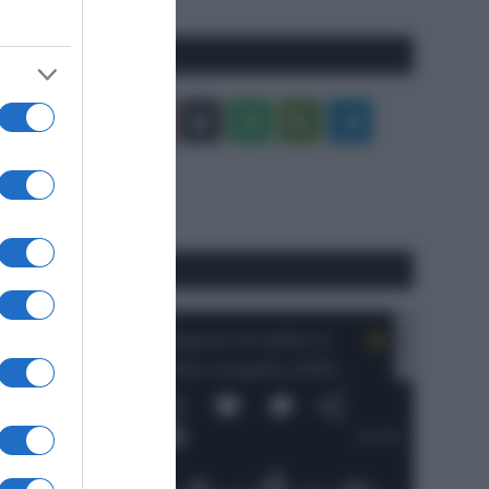
Seguici qui
Facebook
X
You
Apple
Spotify
Google
Telegram
Tube
Play
RSS
#SpazioTalk