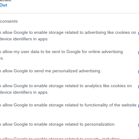
Out
azioCiclismo
consents
o allow Google to enable storage related to advertising like cookies on
evice identifiers in apps.
o allow my user data to be sent to Google for online advertising
s.
to allow Google to send me personalized advertising.
o allow Google to enable storage related to analytics like cookies on
evice identifiers in apps.
o allow Google to enable storage related to functionality of the website
 Continental francese St Michel-Preference Home-Auber 93,
ard
alle spalle del vincitore Vauquelin. Più indietro Arnaud
o allow Google to enable storage related to personalization.
ia della tappa e che si trovava però di fronte un finale troppo
o allow Google to enable storage related to security, including