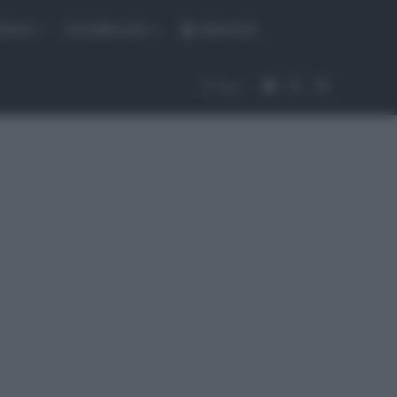
fiche
CicloMercato
Abbonati
Accedi
Cambia aspet
Cerca
Segui