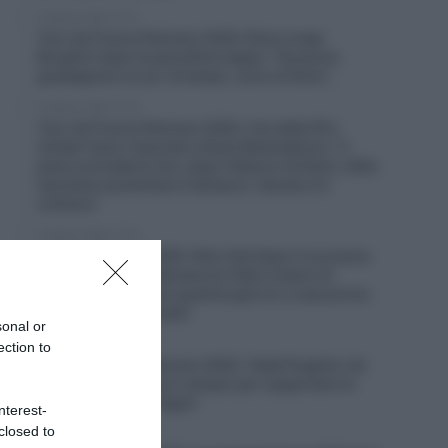
9 Agosto 2026, 13:12
Tour de France Femmes 2026, Elisa Longo
Borghini dopo la penultima tappa: “Se posso
guadagnare un po’ di tempo, cerco di farlo”,
9 Agosto 2026, 12:18
Tour de France Femmes 2026, il ds della FDJ
United-Suez risponde a Kasia Niewiadoma: “Il
piano prevedeva che, dopo l’attacco di Demi, Célia
lasciasse aumentare il distacco. Questo è il
ciclismo”
9 Agosto 2026, 11:04
Vuelta a Burgos 2026, Felix Gall dopo il successo
finale: “Questa settimana ho fatto il pieno di
fiducia, ora passerò qualche giorno a casa prima
di partire per la Vuelta”
sonal or
9 Agosto 2026, 9:57
ection to
Tour de France Femmes 2026, Tadej Pogačar sta
seguendo la corsa in camper per supportare la
compagna Urksa Zigart
nterest-
closed to
9 Agosto 2026, 9:36