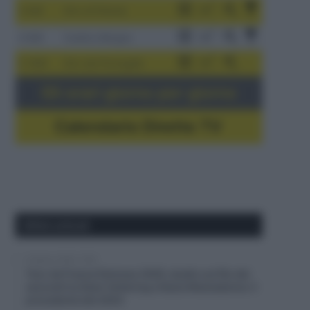
3-9/8
Giro di Polonia
4-8/8
Vuelta a Burgos
5-16/8
Giro del Portogallo
Gli orari giorno per giorno
Calendario Dirette TV
Ultimi articoli
9 Agosto 2026, 13:30
Tour de France Femmes 2026, duello sul filo dei
secondi tra Demi Vollering e Kasia Niewiadoma: il
precedente del 2024