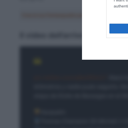
authenti
Crea la tua Fantasquadra per la Vuelta a Españ
Il video dell’arrivo
pic.twitter.com/q8eHfDkULT
Atacó ba
kilómetros y nadie pudo seguirlo. Ke
etapa de Etolie de Besseges en el M
Vauquelin
Thomas Champion (St Michel) (+2