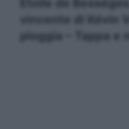
Etoile de Bessèges
vincente di Kévin 
pioggia – Tappa e m