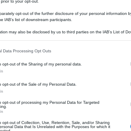
 prior to your opt-out.
rately opt-out of the further disclosure of your personal information by
he IAB’s list of downstream participants.
tion may also be disclosed by us to third parties on the IAB’s List of 
 that may further disclose it to other third parties.
 that this website/app uses one or more Google services and may gath
l Data Processing Opt Outs
including but not limited to your visit or usage behaviour. You may click 
 to Google and its third-party tags to use your data for below specifi
o opt-out of the Sharing of my personal data.
ogle consent section.
In
 nella bacheca dei successi di
Kévin Vauquelin
. Il corridore
o opt-out of the Sale of my Personal Data.
frazione ridotta, sia sul piano dei chilometri, date le
In
rnata
per via delle complicate condizioni meteorologiche, sia
to opt-out of processing my Personal Data for Targeted
i i numerosi abbandoni di intere squadre avvenuti nelle
ing.
In
esa finale, quella di Le Mont Bouquet, tenendo fede al
giornata. Così facendo, il francese balza anche in testa alla
o opt-out of Collection, Use, Retention, Sale, and/or Sharing
ersonal Data that Is Unrelated with the Purposes for which it
ontare.
lected.