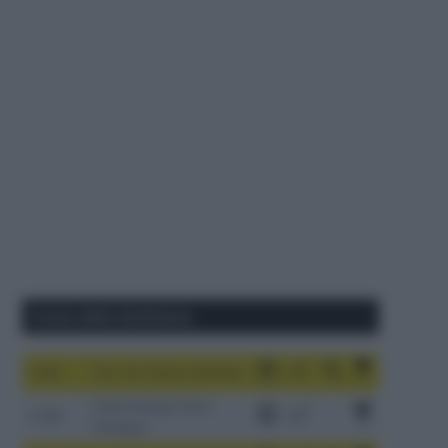
Corse della Settimana
1-9/8
Tour de France Femmes
China Xizang Trans-
2-6/8
Himalaya