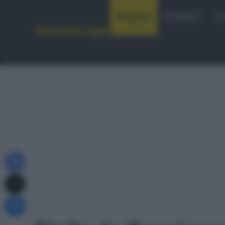
Notizie
Startlist
Co
Facebook
X
Messenger