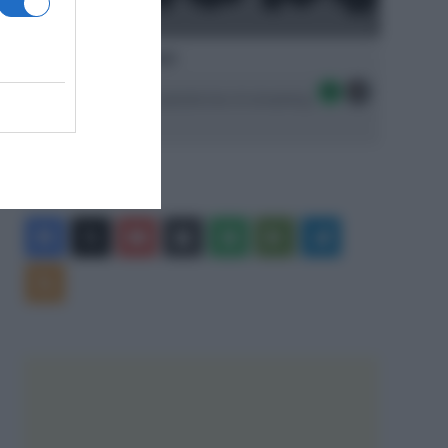
Ascolta SpazioTalk!
Seguici sulle migliori piattaforme di streaming:
Facebook
X
You
Apple
Spotify
Google
Telegram
Tube
Play
RSS