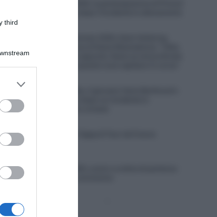
Vuelta a España 2026, la partecipazione di Primož
Roglič è in dubbio dopo l’incidente in allenamento
 third
9 Agosto 2026, 9:23
Tour de France Femmes 2026, Demi Vollering
risponde alle accuse di Kasia Niewiadoma: “Célia
Downstream
Gery non l’ha fatto apposta. Kasia sa nel profondo
del suo cuore che queste cose capitano in corsa”
er and store
9 Agosto 2026, 9:01
to grant or
Visma | Lease a Bike, il giovane Yanis Berthoud è
in gravi condizioni dopo un incidente in
ed purposes
allenamento contro un’auto
9 Agosto 2026, 8:40
VIDEO: Highlights Tappa 8 Tour de France
Femmes 2026
9 Agosto 2026, 8:37
Giro di Polonia 2026, orario e ordine di partenza
della cronometro conclusiva
Pagina
Prossima
precedente
Pagina