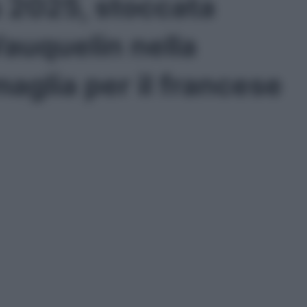
 2025, stoccata
Vauquelin nella
aglia per il francese