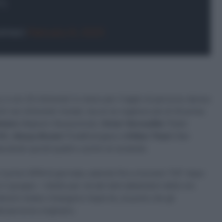
″)
Inter)
February 8, 2025
, e con 20 chilometri in meno per il taglio di percorso deciso
chi nei chilometri iniziali, ma ce ne vogliono più di 20 prima
hairs
(Alpecin-Deceuninck),
Victor Vercouillie
(Team
WB),
Alexys Brunel
(TotalEnergies) e
Killian Theot
(Van
asciando quindi quattro uomini al comando.
 il primo GPM di giornata, salendo fino a toccare 1’35” dopo
 il gruppo – ridotto per via dei tanti abbandoni delle ore
ondizioni meteo rimangono impervie, al punto che gli
al percorso originario.