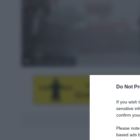
© Xavier Pereyron / LNC
Do Not Pr
If you wish 
sensitive in
confirm your
Aggiungici al
Please note
based ads b