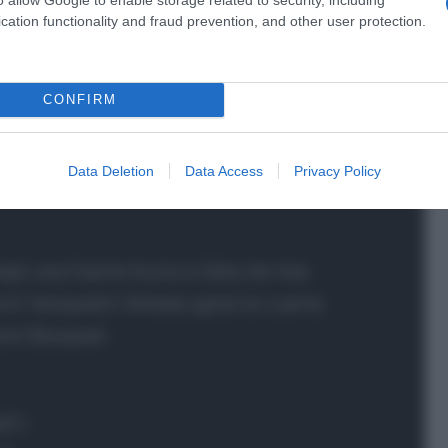
cation functionality and fraud prevention, and other user protection.
a 2026: montepremi minimo di 5.000€!
CONFIRM
Data Deletion
Data Access
Privacy Policy
jo una fuerte lluvia a falta de tres
vin Vauquelin (Arkea) gana la cuarta
ont Bouquet.
6″)