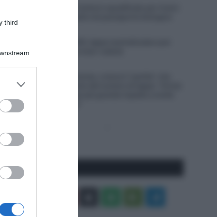
Doping, Giovanni Carboni squalificato per 4 anni
a seguito di anomalie nel passaporto biologico
 third
6 Agosto 2026, 15:55
Giro di Polonia 2026, tappa neutralizzata e poi
accorciata per una maxi-caduta
Downstream
6 Agosto 2026, 13:16
Tour de France Femmes, cresce il “partito” che
er and store
spinge per l’aumento del numero di tappe: “Ormai
to grant or
c’è un interesse ben più grande rispetto a molte
ed purposes
altre gare maschili”
Pagina
Prossima
precedente
Pagina
Seguici qui
Facebook
X
You
Apple
Spotify
Google
Telegram
Tube
Play