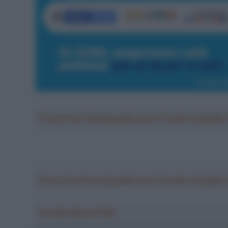
Crea la tua Fantasquadra per la Vuelta a Españ
Crea la tua Fantasquadra per la Vuelta a Españ
Ascolta SpazioTalk!