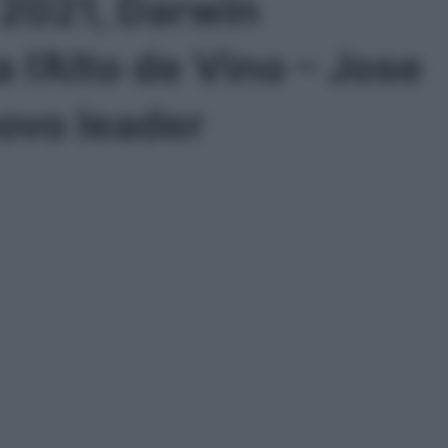
 2021, Darwin
l’Alto de Vino – Jose
ovo leader