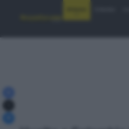
Notizie
Startlist
Co
Facebook
X
Messenger