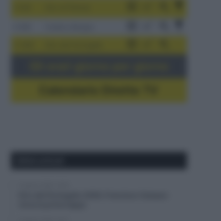
3-9/8
Giro di Polonia
4-8/8
Vuelta a Burgos
5-16/8
Giro del Portogallo
Gli orari giorno per giorno
Calendario Dirette TV
Ultimi articoli
6 Agosto 2026, 18:26
Giro del Portogallo 2026, Francisco Campos
vince la prima tappa
6 Agosto 2026, 18:13