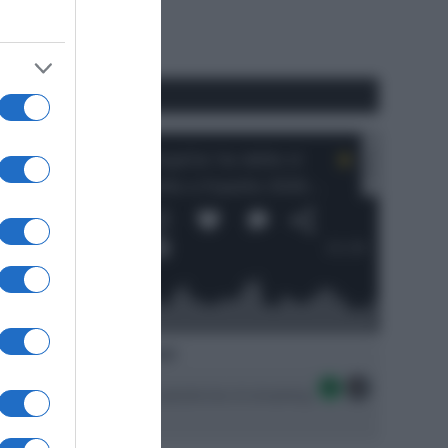
RSS
#SpazioTalk
Ascolta SpazioTalk!
Seguici sulle migliori piattaforme di streaming: