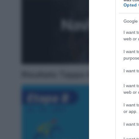
Opted 
Google 
I want t
web or d
I want t
purpose
I want 
Risultato Tappa 8 Vuelta a 
I want t
web or d
I want t
or app.
I want t
I want t