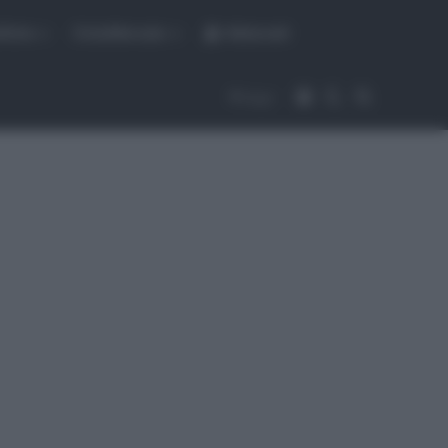
fiche
CicloMercato
Abbonati
Accedi
Cambia aspet
Cerca
Segui