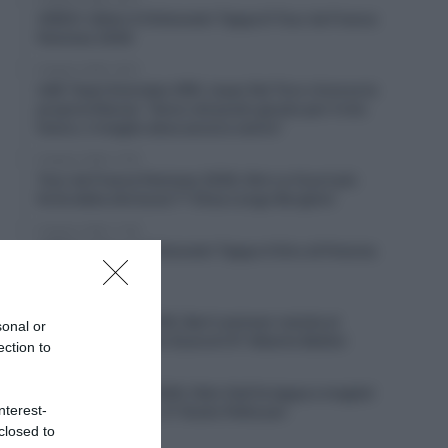
VIDEO: Ultimi 4 Chilometri Tappa 6 Tour de France
Femmes 2026
6 Agosto 2026, 18:10
UAE Team Emirates XRG, Isaac Del Toro rinnova la
propria fiducia: “Sono nel posto giusto per il mio
futuro, il meglio deve ancora venire”
6 Agosto 2026, 17:55
Tour de France Femmes 2026, Kim Le Court più
forte della sfortuna! 7ª Elisa Longo Borghini
6 Agosto 2026, 17:28
VIDEO: Ultimi 3 Chilometri Tappa 4 Giro di Polonia
2026
6 Agosto 2026, 16:51
Giro di Polonia 2026, Bart Lemmen resiste al
sonal or
ritorno di Christian Scaroni! 6° Alberto Bettiol
ection to
6 Agosto 2026, 16:38
Vuelta a Burgos 2026, Felix Gall fa tappa e maglia!
nterest-
2° Giulio Ciccone, 3° Giulio Pellizzari
closed to
6 Agosto 2026, 16:13