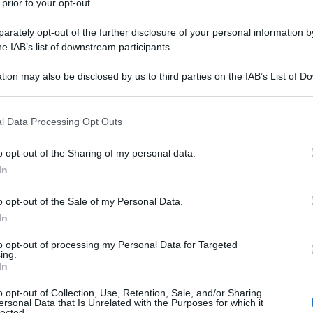
 prior to your opt-out.
rately opt-out of the further disclosure of your personal information by
he IAB’s list of downstream participants.
tion may also be disclosed by us to third parties on the IAB’s List of 
 that may further disclose it to other third parties.
 that this website/app uses one or more Google services and may gath
l Data Processing Opt Outs
e della
Vuelta a Colombia 2021
. Dopo il
successo di ieri di
including but not limited to your visit or usage behaviour. You may click 
 è ancora un altro veterano a prendersi la scena al termine
 to Google and its third-party tags to use your data for below specifi
o opt-out of the Sharing of my personal data.
 corridore della
Colombia Tierra de Atletas
ha conquistato la
ogle consent section.
In
exander Gil
e di 46”
Jose Tito Hernandez
. Quest’ultimo è
di 1” su Gil, mentre scende in quinta posizione l’ex leader
o opt-out of the Sale of my Personal Data.
e 5 minuti.
In
to opt-out of processing my Personal Data for Targeted
azioCiclismo
ing.
In
o opt-out of Collection, Use, Retention, Sale, and/or Sharing
ersonal Data that Is Unrelated with the Purposes for which it
lected.