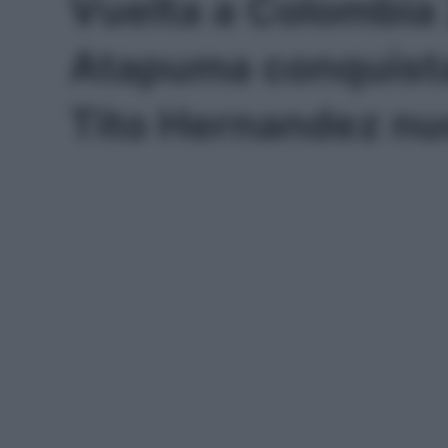
Vuelta a Colombia
Atapuma conquista 
Tito Hernandez nu