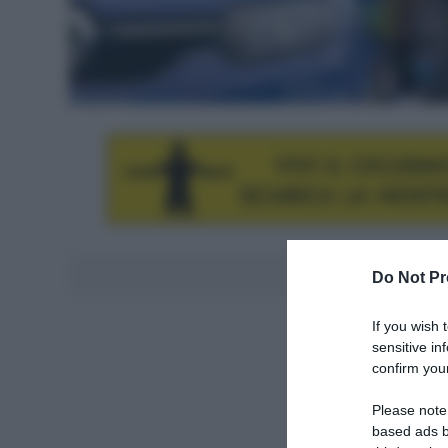
Aggiungici al
Do Not Pr
If you wish 
sensitive in
confirm your
Please note
based ads b