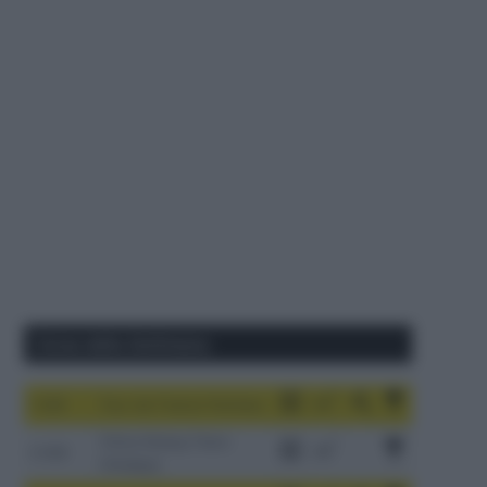
Corse della Settimana
1-9/8
Tour de France Femmes
China Xizang Trans-
2-6/8
Himalaya