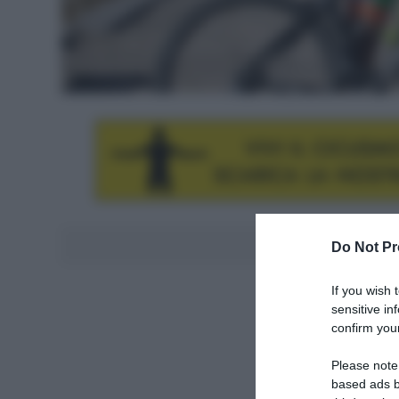
Aggiungici al
Do Not Pr
If you wish 
sensitive in
confirm your
Please note
based ads b