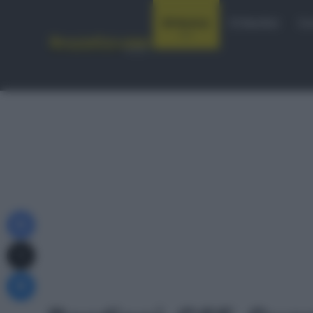
Notizie
Startlist
Co
Facebook
X
Messenger