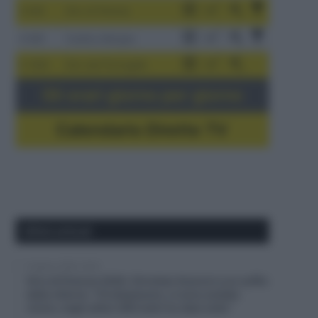
3-9/8
Giro di Polonia
4-8/8
Vuelta a Burgos
5-16/8
Giro del Portogallo
Gli orari giorno per giorno
Calendario Dirette TV
Ultimi articoli
6 Agosto 2026, 20:02
Giro di Polonia 2026, Christian Scaroni a un soffio
dalla vittoria: “C’è dispiacere, ci sono andato
vicino; negli ultimi 300 metri ho dato tutto”