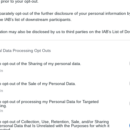
 prior to your opt-out.
rately opt-out of the further disclosure of your personal information by
he IAB’s list of downstream participants.
tion may also be disclosed by us to third parties on the IAB’s List of 
 that may further disclose it to other third parties.
 that this website/app uses one or more Google services and may gath
l Data Processing Opt Outs
 divisa della
Bardiani-CSF
. Reduce da una stagione senza
including but not limited to your visit or usage behaviour. You may click 
ago è riuscito ad alzare tre volte le braccia al cielo nel
 to Google and its third-party tags to use your data for below specifi
o opt-out of the Sharing of my personal data.
appa del Tour of Hainan 2018
, quando è riuscito a
lasciarsi
ogle consent section.
In
mec)
conquistando così il successo numero 42 della sua
frazioni del Tour of Langkawi 2018, corsa nella quale
o opt-out of the Sale of my Personal Data.
igilli personali.
In
to opt-out of processing my Personal Data for Targeted
azioCiclismo
ing.
In
o opt-out of Collection, Use, Retention, Sale, and/or Sharing
ersonal Data that Is Unrelated with the Purposes for which it
lected.