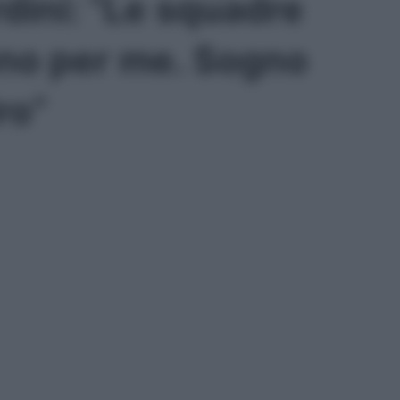
dini: “Le squadre
no per me. Sogno
ro”