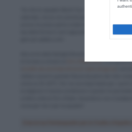
authenti
“So che le squadre World Tour – ha ammesso a
Velo 
calendari, ma se non prendi parte a quelle più importa
scorso ho preso parte a tutte le gare del World Tour, 
top della forma in certi appuntamenti. Preferisco ave
gare più adatte a me” .
Alla corte della famiglia Reverberi Guardini è pronto a 
di tornare a vincere al
Giro d’Italia 2019
, in programma
(
condito da una tirata d’orecchi della dirigenza
) nell’
valida e avverto grande fiducia da parte dei miei com
vicine ai 35-40°C. Per noi era importante per i punt
la stagione in buona condizione e questo mi permetter
un’altra volta al Giro d’italia. Quest’anno non è anda
corsa per me e per la squadra”.
Crea la tua Fantasquadra per la Vuelta a Españ