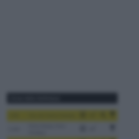
Corse della Settimana
1-9/8
Tour de France Femmes
China Xizang Trans-
2-6/8
Himalaya