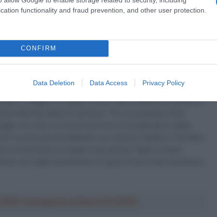
cation functionality and fraud prevention, and other user protection.
News
– partecipano a molte gare prestigiose e hanno ottimi
nti allora è meglio restare in una Professional. L’anno
ma per un velocista puro come me è difficile presentarsi al
CONFIRM
re un calendario diverso e che mi permetta di selezionare le
Data Deletion
Data Access
Privacy Policy
togliersi altre soddisfazioni e ha un obiettivo nobile: quello
 dall’11 maggio al 2 giugno 2019, dopo l’abbandono precoce
ultima edizione della Corsa Rosa: “Ho una squadra molto
pagni. Ho vinto in Cina perché amo le temperature calde,
i UCI e anche perché abbiamo uno sponsor asiatico. Chiuderò
à di cominciare al meglio la prossima. Voglio vincere
ta bene, ma voglio presentarmi in gran forma e fare una buona
a 2026: montepremi minimo di 5.000€!