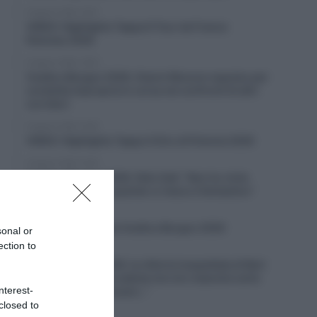
6 Agosto 2026, 19:57
VIDEO: Highlights Tappa 6 Tour de France
Femmes 2026
6 Agosto 2026, 19:53
Vuelta a Burgos 2026, Gianni Moscon espulso per
condotta impropria in corsa nei confronti di altri
corridori
6 Agosto 2026, 19:40
VIDEO: Highlights Tappa 4 Giro di Polonia 2026
6 Agosto 2026, 19:35
Vuelta a Burgos 2026, Felix Gall: “Non ho vinto
molto in carriera, quando ci riesco è fantastico”
6 Agosto 2026, 19:25
VIDEO: Terza tappa Vuelta a Burgos 2026
sonal or
ection to
6 Agosto 2026, 18:50
Giro di Polonia 2026, la vittoria inaspettata di Bart
Lemmen: “Dopo la caduta non ero neanche certo
nterest-
di riuscire a continuare…”
closed to
6 Agosto 2026, 18:26