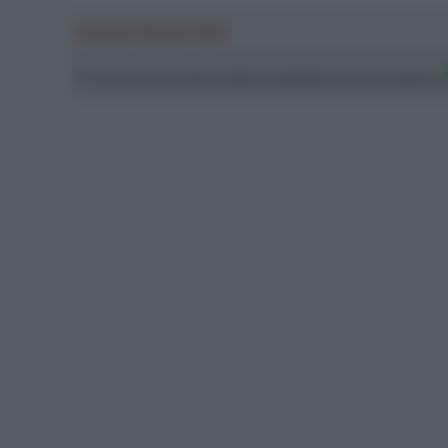
Ascolta SpazioTalk!
Ci trovi anche sulle migliori piattaforme di streamin