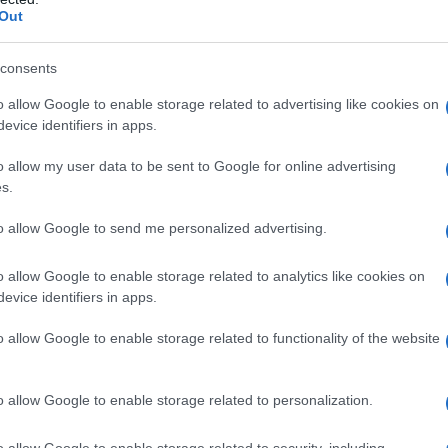
Out
consents
o allow Google to enable storage related to advertising like cookies on
evice identifiers in apps.
o allow my user data to be sent to Google for online advertising
s.
to allow Google to send me personalized advertising.
 veneto risiede però proprio nel “peso” delle sue vittorie.
orld Tour. La tappa del Giro d’Italia 2012 con arrivo a
o allow Google to enable storage related to analytics like cookies on
uscì a battere l’allora iridato in carica Mark Cavendish, e la
evice identifiers in apps.
fisse Yohann Gené e Davide Cimolai difendendo i colori
derato unanimemente uno dei migliori sprinter della sua
o allow Google to enable storage related to functionality of the website
grandi interpreti della specialità.
o allow Google to enable storage related to personalization.
a 2026: montepremi minimo di 5.000€!
o allow Google to enable storage related to security, including