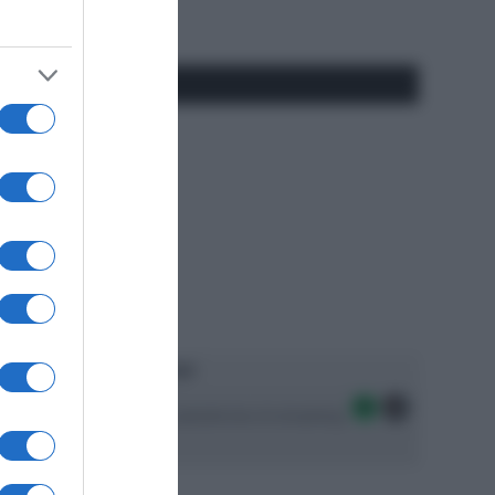
#SpazioTalk
Ascolta SpazioTalk!
Seguici sulle migliori piattaforme di streaming: