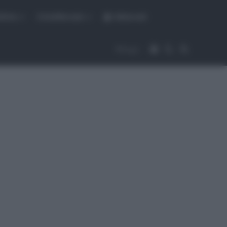
fiche
CicloMercato
Abbonati
Accedi
Cambia aspet
Cerca
Segui