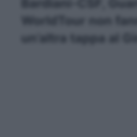
Bardiani-CSF, Guar
WorldTour non fan
un’altra tappa al Gi