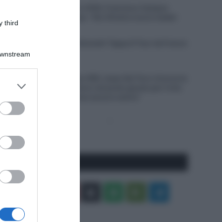
Giro del Portogallo 2026, Francisco Campos
vince la prima tappa – Rui Oliveira nuovo leader
 third
6 Agosto 2026, 18:13
VIDEO: Ultimi 4 Chilometri Tappa 6 Tour de France
Femmes 2026
Downstream
6 Agosto 2026, 18:10
UAE Team Emirates XRG, Isaac Del Toro rinnova la
er and store
propria fiducia: “Sono nel posto giusto per il mio
to grant or
futuro, il meglio deve ancora venire”
ed purposes
Pagina
Prossima
precedente
Pagina
Seguici qui
Facebook
X
You
Apple
Spotify
Google
Telegram
Tube
Play
RSS