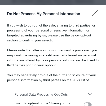
Ørn-Kristoff, Pellizzari, Pozzovivo, Skjelmose,
Van
Tonelli, Van Der Poel
Der
Do Not Process My Personal Information
Poel
Articoli correlati
If you wish to opt-out of the sale, sharing to third parties, or
processing of your personal or sensitive information for
targeted advertising by us, please use the below opt-out
section to confirm your selection.
Please note that after your opt-out request is processed you
may continue seeing interest-based ads based on personal
information utilized by us or personal information disclosed to
UAE Tour 2024, il primo
VIDEO: Highlights Tappa 7
capolavoro di livello
UAE Tour 2024
third parties prior to your opt-out.
WorldTour di Lennert van
25 Febbraio 2024, 18:03
Eetvelt: “Il vantaggio
You may separately opt-out of the further disclosure of your
aumentava e io non riuscivo
personal information by third parties on the IAB’s list of
a crederci: questa vittoria è
downstream participants.
fantastica”
25 Febbraio 2024, 19:22
Personal Data Processing Opt Outs
This information may also be disclosed by us to third parties
on the IAB’s List of Downstream Participants that may further
I want to opt-out of the Sharing of my
disclose it to other third parties.