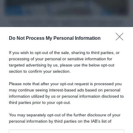
Tirreno
tappa
e
causa
Sanremo"
vento
e
O Gran Camiño 2024, tagliata l'ultima tappa causa
pioggia:
vento e pioggia: non si affronterà la salita finale
non
Do Not Process My Personal Information
si
Articoli correlati
affronterà
la
If you wish to opt-out of the sale, sharing to third parties, or
salita
processing of your personal or sensitive information for
finale
targeted advertising by us, please use the below opt-out
section to confirm your selection.
Please note that after your opt-out request is processed you
may continue seeing interest-based ads based on personal
information utilized by us or personal information disclosed to
Tour de France 2026, frattura
Tour de France 2026, il
costale per Lennert Van
rammarico di Lennert Van
third parties prior to your opt-out.
Eetvelt
Eetvelt: “Mi sono rialzato
dalla fuga perché pensavo
You may separately opt-out of the further disclosure of your
23 Luglio 2026, 20:01
che il gruppo avrebbe
personal information by third parties on the IAB’s list of
chiuso…”
downstream participants.
12 Luglio 2026, 18:49