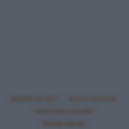
CicloMercato 2027
Lennert Van Eetvelt
NSN Cycling Team 2026
Santiago Buitrago