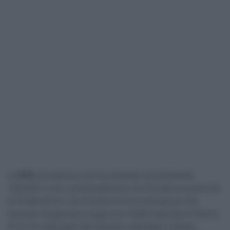
La
NSN
, formazione che ha cambiato recentemente
“identità” e che, contestualmente, ha ritrovato un posto fra
le 18 WorldTour, sta vivendo finora un’annata più che
discreta. Da gennaio a oggi sono infatti maturate 9 vittorie,
di cui tre nelle gare del massimo calendario, mentre