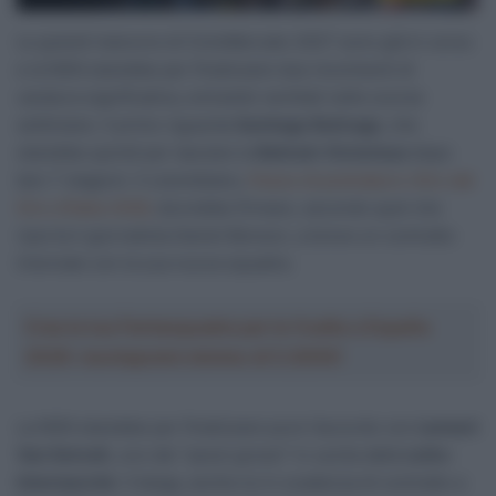
Le grandi manovre di CicloMercato 2027 sono già in corso
e la NSN starebbe per finalizzare due movimenti di
caratura significativa, entrambi ventilati nelle scorse
settimane. Il primo riguarda
Santiago Buitrago
, che
starebbe quindi per lasciare la
Bahrain Victorious
dopo
ben 7 stagioni. Il colombiano,
fresco di prematuro ritiro dal
Giro d’Italia 2026,
dovrebbe firmare, secondo quel che
riporta il giornalista
Daniel Benson
, a breve un contratto
triennale con la sua nuova squadra.
Crea la tua Fantasquadra per la Vuelta a España
2026: montepremi minimo di 5.000€!
La NSN starebbe per finalizzare pure l’accordo con
Lennert
Van Eetvelt
, uno dei “pezzi grossi” in uscita dalla
Lotto-
Intermarché
. Il belga, anche lui in scadenza di contratto a