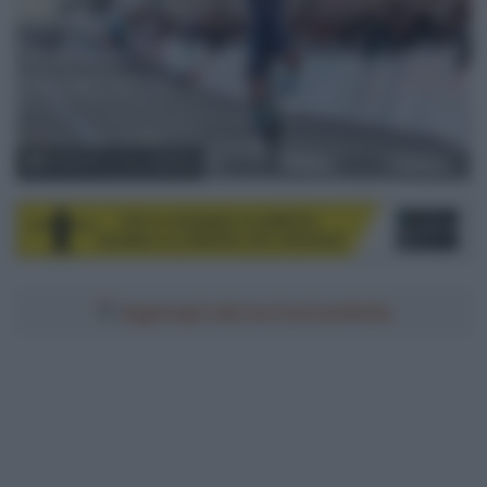
© Sprint Cycling Agency
Aggiungici alle tue fonti preferite