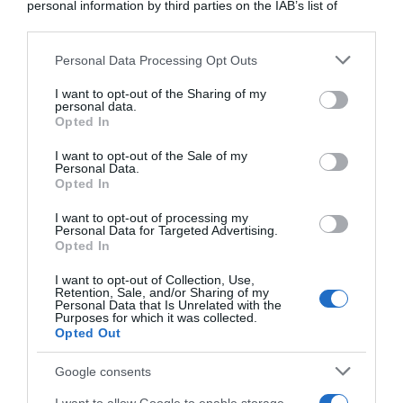
personal information by third parties on the IAB’s list of
7 Agosto 2026, 13:31
downstream participants.
Personal Data Processing Opt Outs
This information may also be disclosed by us to third parties
on the IAB’s List of Downstream Participants that may further
I want to opt-out of the Sharing of my
disclose it to other third parties.
personal data.
Opted In
Please note that this website/app uses one or more Google
services and may gather and store information including but
I want to opt-out of the Sale of my
Personal Data.
not limited to your visit or usage behaviour. You may click to
Opted In
grant or deny consent to Google and its third-party tags to
use your data for below specified purposes in below Google
I want to opt-out of processing my
Soudal Quick-Step, ufficiale
UAE Team Emirates XRG,
consent section.
Personal Data for Targeted Advertising.
l’ingaggio di Tim Torn
trovato l’accordo: Isaac Del
Opted In
Teutenberg, contratto fino al
Toro prolunga il contratto
2028: “Una squadra con una
fino al 2031
I want to opt-out of Collection, Use,
tradizione straordinaria nelle
Retention, Sale, and/or Sharing of my
6 Agosto 2026, 10:37
Classiche, dove voglio
Personal Data that Is Unrelated with the
Purposes for which it was collected.
migliorare”
Opted Out
6 Agosto 2026, 11:23
Google consents