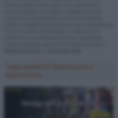
diversi corridori si sono messi in luce, anche senza
riuscire a lasciare il loro sigillo. La squadra di licenza
svizzera, fra i cui patrocinatori si annovera anche l’ex
calciatore spagnolo Andrés Iniesta, ha però intenzione, per
il futuro prossimo, di rimpinguare un reparto che al
momento non è particolarmente fornito, quello degli
uomini da classifica, date anche le recenti partenze di
Matthew Riccitello
e di
Derek Gee-West.
Troppa pubblicità? Abbonati gratis a
SpazioCiclismo