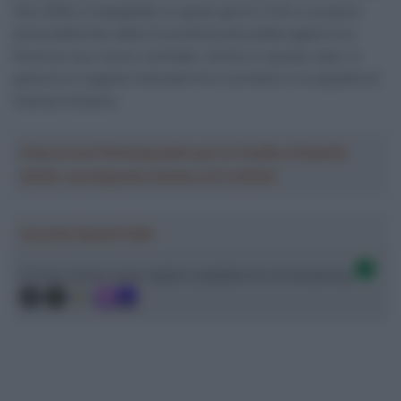
fine 2026, è impegnato in questi giorni il Giro e proprio
prima della fine della Corsa Rosa dovrebbe apporre la
firma sul suo nuovo contratto. Anche in questo caso, si
parla di un legame triennale fra il corridore e la squadra di
licenza svizzera.
Crea la tua Fantasquadra per la Vuelta a España
2026: montepremi minimo di 5.000€!
Ascolta SpazioTalk!
Ci trovi anche sulle migliori piattaforme di streaming