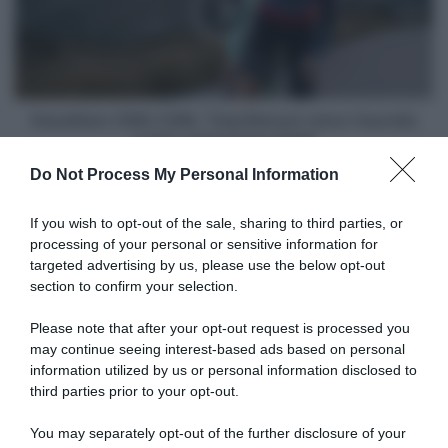
dove
Benoot
andare"
verso
l'esordio
al
Giro
di
Decathlon CMA CGM, Tiesj Benoot verso l'esordio
Svizzera
al Giro di Svizzera 2026
2026
Do Not Process My Personal Information
Articoli correlati
If you wish to opt-out of the sale, sharing to third parties, or
processing of your personal or sensitive information for
targeted advertising by us, please use the below opt-out
section to confirm your selection.
Please note that after your opt-out request is processed you
may continue seeing interest-based ads based on personal
information utilized by us or personal information disclosed to
Lotto-Intermarché, tre
Euskaltel-Euskadi, rinnovo
corridori promossi dalla
biennale per Xabier
third parties prior to your opt-out.
squadra di sviluppo per il
Berasategi e Gotzon Martín
2027: Kamiel Eeman, Victor
You may separately opt-out of the further disclosure of your
6 Agosto 2026, 11:47
Vaneeckhoutte e Milan Donie