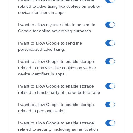
I want to allow Google to enable storage
related to advertising like cookies on web or
device identifiers in apps.
I want to allow my user data to be sent to
Google for online advertising purposes.
EF Education-EasyPost, il
EF Education-EasyPost, l’ex
colombiano Juan Felipe
fondista Gavin Sherry entra
I want to allow Google to send me
Rodriguez promosso in
nel vivaio dopo pochi mesi
personalized advertising.
prima squadra: il 22enne
come ciclista e nel 2027 farà
potrebbe già correre la
il salto tra i pro’
I want to allow Google to enable storage
Vuelta a España
5 Agosto 2026, 13:30
related to analytics like cookies on web or
5 Agosto 2026, 14:45
device identifiers in apps.
I want to allow Google to enable storage
related to functionality of the website or app.
Commenta
I want to allow Google to enable storage
related to personalization.
I want to allow Google to enable storage
© Copyright 2026, All Rights Reserved Designed by
related to security, including authentication