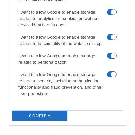
momento, ma le cose
4 Agosto 2026, 8:30
iniziano ad andare meglio”
I want to allow Google to enable storage
3 Agosto 2026, 12:24
related to analytics like cookies on web or
device identifiers in apps.
I want to allow Google to enable storage
related to functionality of the website or app.
Commenta
I want to allow Google to enable storage
related to personalization.
I want to allow Google to enable storage
© Copyright 2026, All Rights Reserved Designed by
related to security, including authentication
functionality and fraud prevention, and other
©SpazioCiclismo
Preferenze Privacy
user protection.
Contatti
Redazione
Privacy & Cookie Policy
Pubblicità
Lavora con noi
VeloPro
CONFIRM
Facebook
X
You
Apple
Spotify
Google
Telegram
RSS