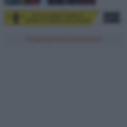
© Sirotti
Aggiungici alle tue fonti preferite