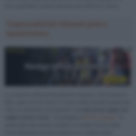
Giro potrebbero essere decisive per definire il futuro.
Troppa pubblicità? Abbonati gratis a
SpazioCiclismo
In occasione della presentazione squadre, Van Eetvelt ha
fatto capire di non avere il cruccio della classifica generale.
“Non mi staccherò di proposito, ma
nelle prime tappe non
voglio correre rischi
– ha spiegato a
Idl Pro Cycling
– In
quelle giornate lascerò andare e si vedrà. Poi se nella
terza settimana dovessi essere con i migliori sarei