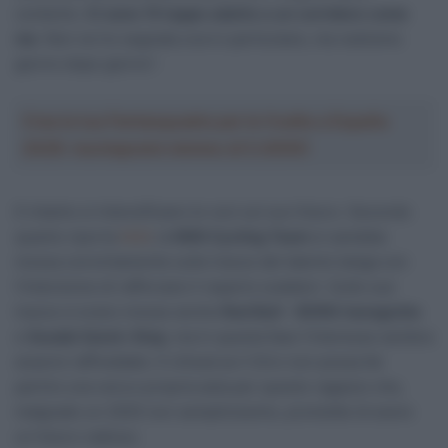
contento.
Ci sono 15 tappe adatte a un corridore come
me
. Non ne ho segnata una in particolare, ma vedremo
giorno dopo giorno”.
Crea la tua Fantasquadra per la Vuelta a España
2026: montepremi minimo di 5.000€!
E intanto si intensificano le voci sul suo futuro. Secondo
quanto riporta
HLN
,
la
NSN Cycling Team
si sarebbe
mossa convintamente sulle tracce del talento belga con
l’intenzione di rafforzare il reparto scalatori. Sulle sue
tracce si erano mosse anche
Red Bull – BORA hansgrohe
e
Soudal Quick-Step
, ma in questa fase l’interesse sembra
essersi raffreddato. E chissà se il Giro non possa far
partire una vera e propria asta per questo ragazzo che,
malgrado un 2025 non semplicissimo, promette di avere
un futuro radioso.