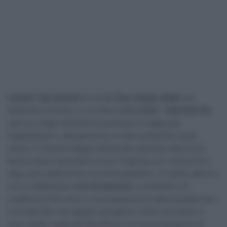
Lennert Van Eetvelt
al via del
Giro d’Italia 2026
con
ambizioni di livello. Il corridore della
Lotto – Intermarché
sarà uno degli elementi di punta per le tappe più
impegnative e, alla partenza, le idee sembrano esser
chiare. Il 24enne belga è all’esordio assoluto alla Corsa
Rosa e deve riprendere un po’ il feeling con i Grandi Giri,
dopo due esperienze non fortunatissime. E intanto attorno
a lui si addensano
voci di mercato
: il contratto è in
scadenza a fine anno e una separazione dalla squadra che
lo ha lanciato non appare peregrina. Sulle sue tracce ci
sono molte realtà del WorldTour e le sue prestazioni al