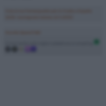
Crea la tua Fantasquadra per la Vuelta a España
2026: montepremi minimo di 5.000€!
Ascolta SpazioTalk!
Ci trovi anche sulle migliori piattaforme di streaming