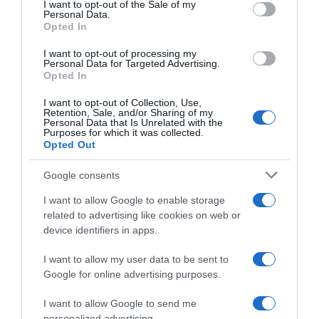
services and may gather and store information including but
I want to opt-out of the Sale of my
Personal Data.
not limited to your visit or usage behaviour. You may click to
Opted In
grant or deny consent to Google and its third-party tags to
use your data for below specified purposes in below Google
I want to opt-out of processing my
Lotto-Intermarché, tre
Lotto-Intermarché, Arnaud
consent section.
Personal Data for Targeted Advertising.
corridori promossi dalla
De Lie prepara il rientro. Il DS
Opted In
squadra di sviluppo per il
Van de Wouwer: “Nei
2027: Kamiel Eeman, Victor
messaggi WhatsApp mi ha
I want to opt-out of Collection, Use,
Vaneeckhoutte e Milan Donie
assicurato che al momento il
Retention, Sale, and/or Sharing of my
suo programma di
Personal Data that Is Unrelated with the
7 Agosto 2026, 13:31
Purposes for which it was collected.
allenamento procede come
Opted Out
previsto”
5 Agosto 2026, 12:03
Google consents
I want to allow Google to enable storage
related to advertising like cookies on web or
device identifiers in apps.
I want to allow my user data to be sent to
Google for online advertising purposes.
Lotto Intermarché, doppia
Lotto – Intermarché, Arnaud
frattura per Toon Aerts e
De Lie: “Non sto
I want to allow Google to send me
stagione su strada finita
attraversando un gran
personalized advertising.