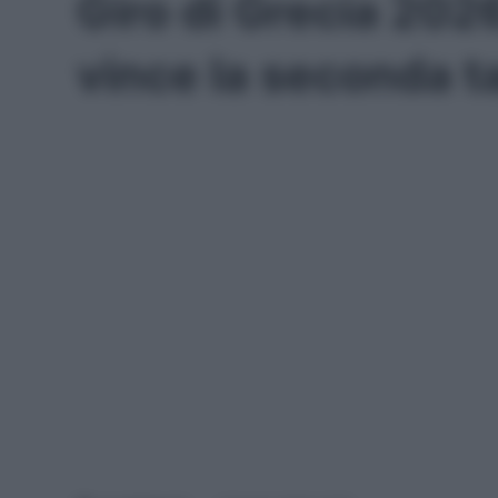
Giro di Grecia 202
vince la seconda t