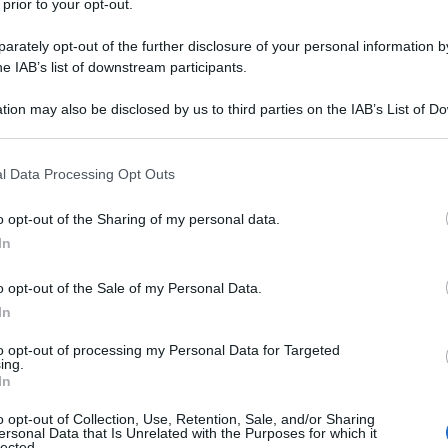
 prior to your opt-out.
rately opt-out of the further disclosure of your personal information by
he IAB’s list of downstream participants.
tion may also be disclosed by us to third parties on the IAB’s List of 
 that may further disclose it to other third parties.
 that this website/app uses one or more Google services and may gath
l Data Processing Opt Outs
including but not limited to your visit or usage behaviour. You may click 
 to Google and its third-party tags to use your data for below specifi
o opt-out of the Sharing of my personal data.
ogle consent section.
In
l
Giro di Grecia 2026
. Il corridore della
Solution Tech NIPPO
o di Larissa, con una volata autorevole. Il serbo è rimasto al
o opt-out of the Sale of my Personal Data.
confuso, senza una squadra in grado di prendere in mano le
In
rogressione, che si è rivelata inesorabile per gli avversari.
to opt-out of processing my Personal Data for Targeted
Shipping) che aveva battezzato la ruota di Rajović, ma non
ing.
leta il podio di giornata
Kristiāns Belohvoščiks
(BIKE AID),
In
pa.
o opt-out of Collection, Use, Retention, Sale, and/or Sharing
ersonal Data that Is Unrelated with the Purposes for which it
lected.