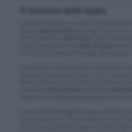
Il racconto della tappa
La salita di Tymfristos, posta subito in partenza, contr
tratta di
George Radcliffe
(Atom 6 Bikes-Cycleur de L
(Hrinkow Advarics),
Veljko Stojnić
(Team United Ship
vengono raggiunti anche da
Mads Andersen
(Swatt Cl
non concede comunque molto spazio agli attaccanti, c
Superata anche la salita di Tarzan e la successiva lunga
attaccanti, ma subito dopo nasce un nuovo tentativ
Bikes-Cycleur de Luxe-Auto Stroo Continental Team).
crypto4me),
Lorenzo Ginestra
(Swatt Club),
Michal S
Advarics), che a metà tappa vantano però solo mezzo
I cinque battistrada viaggiano di comune accordo, ma 
arriva a poco più di 3 chilometri dall’arrivo e da lì è 
lavorano per posizionare i capitani, ma nessun team r