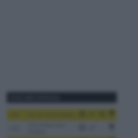
Corse della Settimana
1-9/8
Tour de France Femmes
China Xizang Trans-
2-6/8
Himalaya