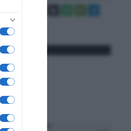
Facebook
X
You
Apple
Spotify
Google
Telegram
Tube
Play
RSS
#SpazioTalk
Ascolta SpazioTalk!