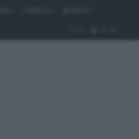
fiche
CicloMercato
Abbonati
Accedi
Cambia aspet
Cerca
Segui