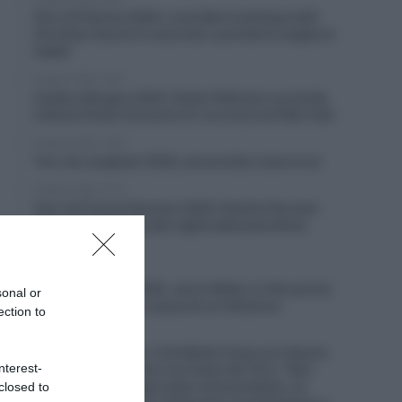
Giro di Polonia 2026, Louis Barré anticipa tutti!
Christian Scaroni è secondo e prende la maglia di
leader
8 Agosto 2026, 16:31
Vuelta a Burgos 2026, Giulio Pellizzari si prende
l’ultima! Giulio Ciccone è 4°, la corsa è di Felix Gall
8 Agosto 2026, 13:50
Tour de Langkawi 2026, annunciato il percorso
8 Agosto 2026, 13:14
Tour de France Femmes 2026, Pauline Ferrand-
Prévot abbandona alla vigilia della penultima
tappa
8 Agosto 2026, 12:55
Vuelta a Burgos 2026, Jarno Widar si ritira prima
sonal or
della tappa finale a causa di un’infezione
ection to
8 Agosto 2026, 12:38
UAE Emirates XRG, il ds Matxín frena sul rilancio
nterest-
della Vuelta a Mexico con Isaac del Toro: “Non
vogliamo che venga usato come pretesto, se
closed to