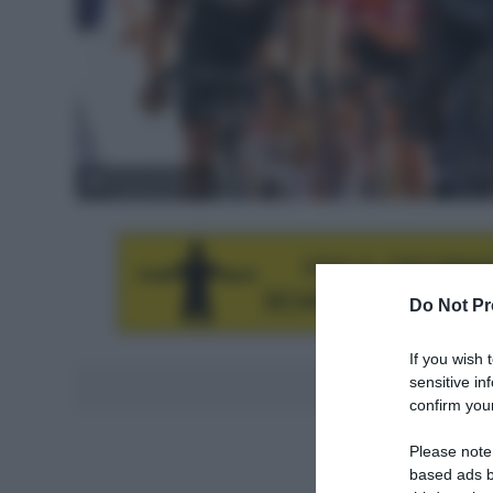
© Tour of Hellas
Do Not Pr
If you wish 
sensitive in
Aggiungici al
confirm your
Please note
based ads b