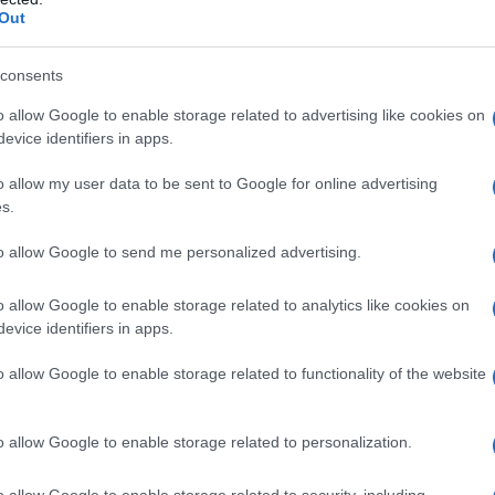
azioCiclismo
Out
consents
o allow Google to enable storage related to advertising like cookies on
evice identifiers in apps.
o allow my user data to be sent to Google for online advertising
s.
to allow Google to send me personalized advertising.
o allow Google to enable storage related to analytics like cookies on
evice identifiers in apps.
a generale,
Mathis Avondts
(Azerion / Villa Valkenburg) che
o allow Google to enable storage related to functionality of the website
o di piazzamenti essendo a pari tempo con Rajović, mentre
(BIKE AID).
o allow Google to enable storage related to personalization.
a 2026: montepremi minimo di 5.000€!
o allow Google to enable storage related to security, including