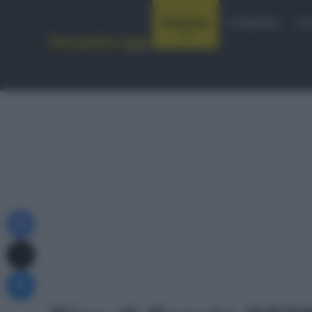
Notizie
Startlist
Co
Facebook
X
Messenger