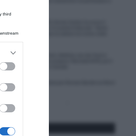
organizzano la gara valuteremo se partecipare o
no”
 third
8 Agosto 2026, 12:09
Netcompany INEOS, Dorian Godon ha corso il
Tour de France con 4 costole fratturate: “Sento
Downstream
ancora dolore. Dopo la caduta non erano state
rilevate”
8 Agosto 2026, 11:45
er and store
Alpecin-Premier Tech, Mathieu van der Poel si
to grant or
allena a Livigno per prepare i Mondiali MTB, poi il
ed purposes
ritorno su strada in Canada
8 Agosto 2026, 10:00
Francia, brutta caduta per Romain Bardet sul Mont
Ventoux
Pagina
Prossima
precedente
Pagina
Seguici qui