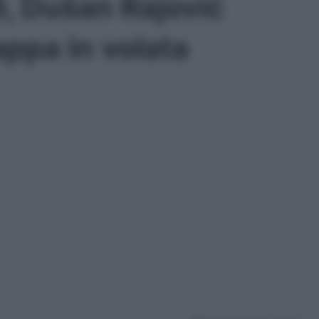
6, Dušan Rajović
appa in volata