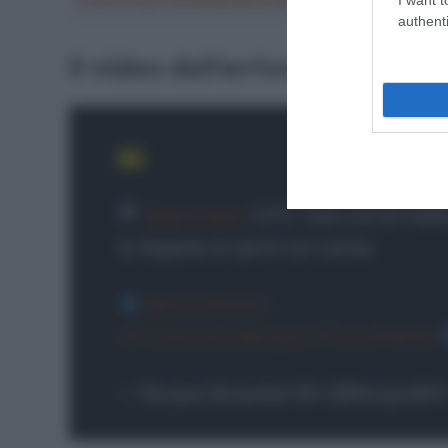
authenti
Il video dell’arrivo
@gbouglas
(11º) -hoy con el maill
la llegada al sprint en Larisa
@tourofhellas
#CicloturismoBurgos
#TourofHellas
— Burgos Burpellet BH (@BurgosBH