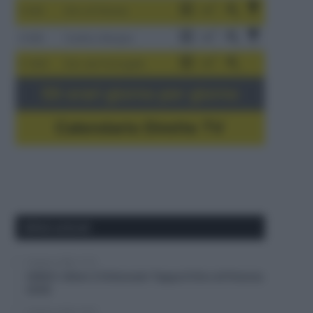
3-9/8
Giro di Polonia
4-8/8
Vuelta a Burgos
5-16/8
Giro del Portogallo
Gli orari giorno per giorno
Calendario Dirette TV
Ultimi articoli
8 Agosto 2026, 17:31
VIDEO: Ultimi 3 Chilometri Tappa 6 Giro di Polonia
2026
8 Agosto 2026, 16:37