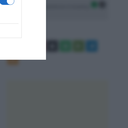
Seguici sulle migliori piattaforme di streaming:
Facebook
X
You
Apple
Spotify
Google
Telegram
Tube
Play
RSS