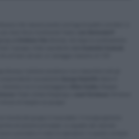
ibuisce a far nascere presto una fuga di quattro corridori: si
uxe-Auto Stroo Continental Team),
Loïc Bettendorff
ping) ed
Emiliano Vila
(Grecia), che dopo lo scollinamento
ub). Il gruppo, tirato soprattutto dalla
Euskaltel-Euskadi
,
he arrivano ad aver un vantaggio massimo di 1’35”.
 discesa, il plotone accelera e va a riassorbire tutti gli
o, comprendente nuovamente
George Radcliffe
(Atom 6
 Assieme a lui si avvantaggiano
Milan Kadlec
(Kasper
churan
(Team United Shipping) e
Josef Dirnbauer
(Hrinkow
 minuto di margine sul gruppo.
la rimonta del gruppo è inesorabile. Il ricongiungimento
anarchia nel plotone principale. Le squadre dei velocisti
iesce a prendere in mano le operazioni. In questo contesto