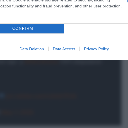
cation functionality and fraud prevention, and other user protection.
CONFIRM
Data Deletion
Data Access
Privacy Policy
ot rojo- y
@MeraKudus
(15º) disputaron
pic.twitter.com/IJsVdzTE3A
)
May 7, 2026