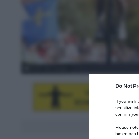
© ASO / Billy Ceusters
Do Not Pr
If you wish 
sensitive in
confirm your
Aggiungici al
Please note
based ads b