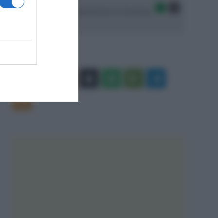
Seguici sulle migliori piattaforme di streaming:
Facebook
X
You
Apple
Spotify
Google
Telegram
Tube
Play
RSS