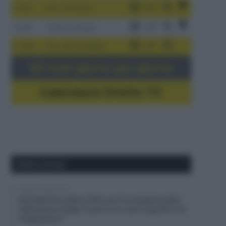
3-9/8
Giro di Polonia
4-8/8
Vuelta a Burgos
5-16/8
Giro del Portogallo
Gli orari giorno per giorno
Calendario Dirette TV
Ultimi articoli
6 Agosto 2026, 9:30
Mondiali Bruxelles 2030, per il presidente della
federazione belga “il percorso sarà magnifico ed
impegnativo”