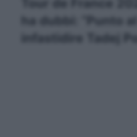
Tour de France 202
ha dubbi: “Punto al
infastidire Tadej 