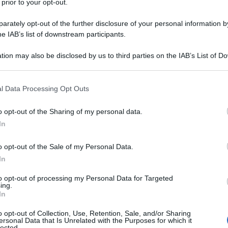
 prior to your opt-out.
rately opt-out of the further disclosure of your personal information by
he IAB’s list of downstream participants.
tion may also be disclosed by us to third parties on the IAB’s List of 
 that may further disclose it to other third parties.
 that this website/app uses one or more Google services and may gath
l Data Processing Opt Outs
including but not limited to your visit or usage behaviour. You may click 
 to Google and its third-party tags to use your data for below specifi
o opt-out of the Sharing of my personal data.
ogle consent section.
In
o opt-out of the Sale of my Personal Data.
Tour de France 2026
con le idee chiare. Il talento francese,
In
Boucle, parte subito con obiettivi ben definiti e la
to opt-out of processing my Personal Data for Targeted
stato al
“Super Moscato Show” di RMC Sport
, il corridore
ing.
In
etro la cautela, delineando i passi e le sue aspettative per
uto in una corsa a tappe di tre settimane. La pressione non
o opt-out of Collection, Use, Retention, Sale, and/or Sharing
ersonal Data that Is Unrelated with the Purposes for which it
nerla.
lected.