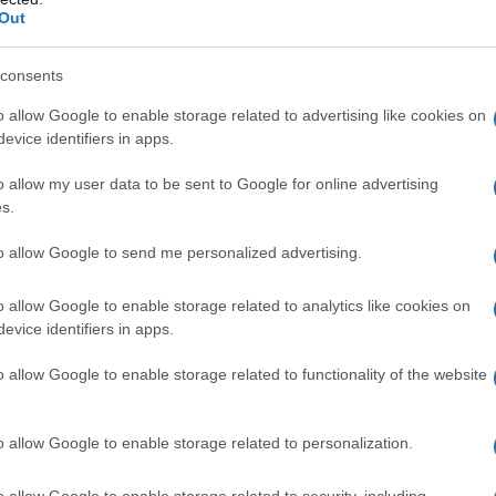
Out
azioCiclismo
consents
o allow Google to enable storage related to advertising like cookies on
evice identifiers in apps.
o allow my user data to be sent to Google for online advertising
s.
to allow Google to send me personalized advertising.
o allow Google to enable storage related to analytics like cookies on
evice identifiers in apps.
o allow Google to enable storage related to functionality of the website
rie di tappa nella prima settimana – ha dichiarato – Sarà
 il mirino è puntato su
Tadej Pogačar
, nei confronti del
o allow Google to enable storage related to personalization.
one si vede anche dalla volontà di mettersi alla prova. “
Non
Tour de France e quest’anno quasi tutte le corse cui ha preso
o allow Google to enable storage related to security, including