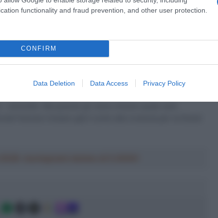
lio possibile per provare a infastidirlo
, fosse solo anche
cation functionality and fraud prevention, and other user protection.
CONFIRM
a 2026: montepremi minimo di 5.000€!
a molti esperti in questi giorni, è legata alla tenuta sulle
Data Deletion
Data Access
Privacy Policy
una dote che va scoperta strada facendo. “La prima settimana
to – ammette. Ma quando gli viene chiesto quale sarà
onati francesi iniziano già il conto alla rovescia per la Grand
a 2026: montepremi minimo di 5.000€!
g