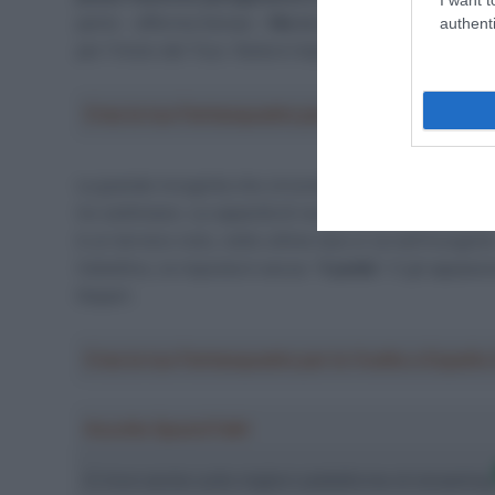
parte – afferma Seixas –
Ma io cercherò di fare il meg
authenti
per l’inizio del Tour. Nulla è impossibile”.
Crea la tua Fantasquadra per la Vuelta a Españ
La grande incognita che circonda Paul Seixas, evocata d
tre settimane. La capacità di recuperare lo sforzo è 
è un terreno noto, nelle ultime due si va nell’incogni
l’obiettivo, la risposta è secca: “
il podio
“. E gli appassi
Depart.
Crea la tua Fantasquadra per la Vuelta a Españ
Ascolta SpazioTalk!
Ci trovi anche sulle migliori piattaforme di streamin