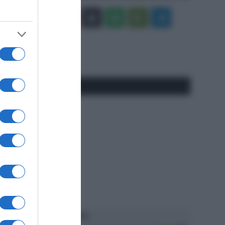
Facebook
X
You
Apple
Spotify
Google
Telegram
Tube
Play
RSS
#SpazioTalk
Ascolta SpazioTalk!