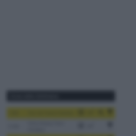
Corse della Settimana
1-9/8
Tour de France Femmes
China Xizang Trans-
2-6/8
Himalaya