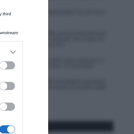
5 Agosto 2026, 19:30
VIDEO: Highlights quinta tappa Tour de France
 third
Femmes 2026
5 Agosto 2026, 19:23
Downstream
Vuelta a Burgos 2026, successo liberatorio per
Oscar Onley: “Sono sollevato, non è stata una
buona stagione fino a ora”
er and store
5 Agosto 2026, 18:29
to grant or
Giro del Portogallo 2026, Julius Johansen è il
ed purposes
primo leader della corsa – 4° Luca Giaimi
5 Agosto 2026, 18:14
Giro di Polonia 2026, Paul Magnier declassato
dopo la volata: riceve anche un cartellino giallo
Pagina
Prossima
precedente
Pagina
Seguici qui