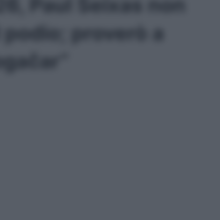
6, Paul Seixas non
 podio; proverò a
Pogačar”