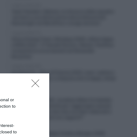
6 Agosto 2026, 8:55
Team Flanders-Baloise, la chiusura della squadra
“porterà a una diminuzione dei professionisti
fiamminghi nel WorldTour a lungo termine”
6 Agosto 2026, 8:12
China Xizang Trans-Himalaya 2026, ultima tappa
a Willie Smit – 3° Davide Persico, Raman Tsishkou
conquista la corsa davanti ad Alexander
Konychev
6 Agosto 2026, 8:00
Un Anno Fa… Giro di Polonia 2025, maxi-caduta e
corsa neutralizzata: si disputa solo la tappa, tempi
congelati (Video)
5 Agosto 2026, 19:43
sonal or
Giro di Polonia 2026, Jonathan Milan fa tripletta:
“Ho lavorato duramente per raggiungere questo
ection to
livello; la fuga? Ho visto due corridori attaccati e
mi son detto: perché non seguirli?”
nterest-
5 Agosto 2026, 19:35
closed to
VIDEO: Seconda Tappa Vuelta a Burgos 2026