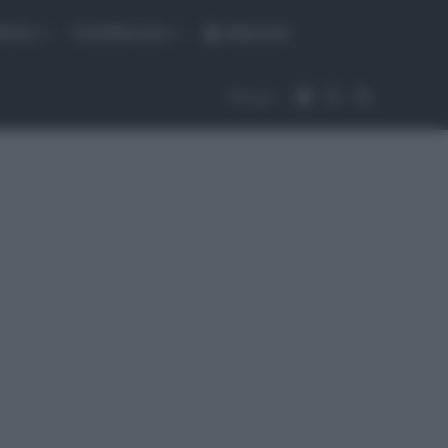
fiche
CicloMercato
Abbonati
Accedi
Cambia aspet
Cerca
Segui