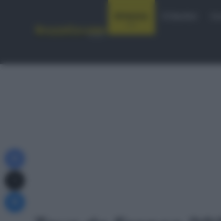
Notizie
Startlist
Co
Facebook
X
Messenger