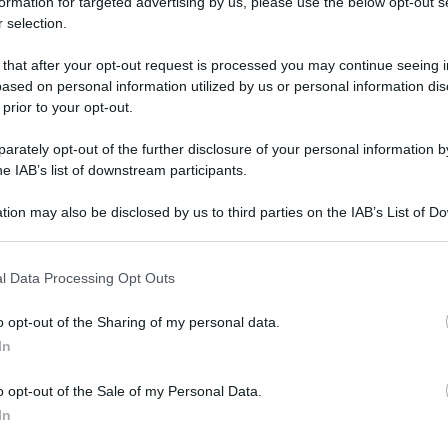
formation for targeted advertising by us, please use the below opt-out s
definitiva
 selection.
 that after your opt-out request is processed you may continue seeing i
ased on personal information utilized by us or personal information dis
 prior to your opt-out.
t
rately opt-out of the further disclosure of your personal information by
he IAB’s list of downstream participants.
8 Febbraio 2024, 20:00
tion may also be disclosed by us to third parties on the IAB’s List of 
Presentazione Percorso e Partecipanti
 that may further disclose it to other third parties.
Muscat Classic
 that this website/app uses one or more Google services and may gath
l Data Processing Opt Outs
including but not limited to your visit or usage behaviour. You may click 
 to Google and its third-party tags to use your data for below specifi
o opt-out of the Sharing of my personal data.
ogle consent section.
In
o opt-out of the Sale of my Personal Data.
l
In