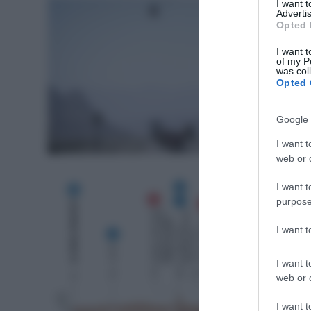
I want 
Advertis
Opted 
I want t
of my P
was col
Opted 
Google 
Calendari
I want t
web or d
I want t
purpose
I want 
I want t
web or d
I want t