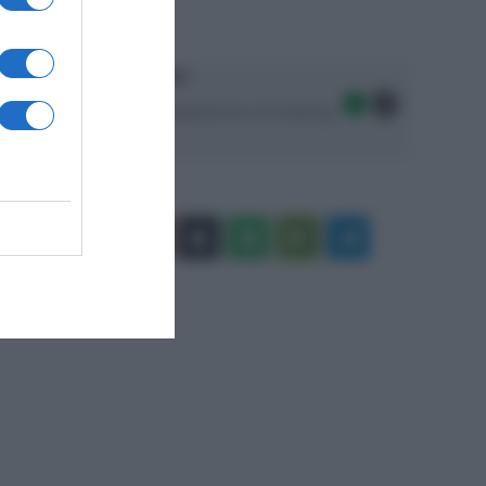
Ascolta SpazioTalk!
Seguici sulle migliori piattaforme di streaming:
Facebook
X
You
Apple
Spotify
Google
Telegram
Tube
Play
RSS