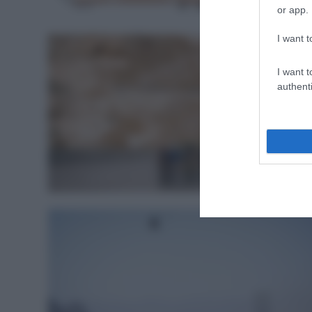
Percors
or app.
I want t
I want t
authenti
Calendari