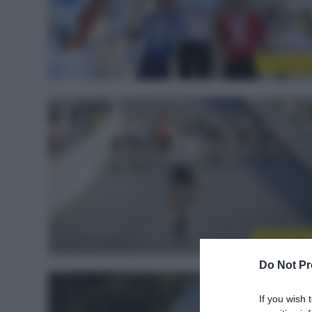
Continenta
Sintesi Gar
Do Not Pr
If you wish 