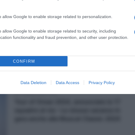
i
o allow Google to enable storage related to personalization.
5 Febbraio 2024, 8:23
Calendario e Orario corse della
o allow Google to enable storage related to security, including
settimana (5-11 Febbraio)
cation functionality and fraud prevention, and other user protection.
CONFIRM
o
Data Deletion
Data Access
Privacy Policy
2 Febbraio 2024, 12:33
Tour of Oman 2024, annunciate le 17
squadre al via – Le stesse saranno in
gara anche alla Muscat Classic 2024