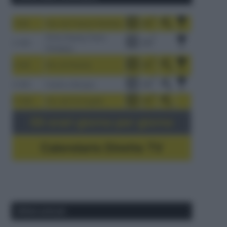
1-9/8
Tour de France Femmes
China Xizang Trans-
2-6/8
Himalaya
3-9/8
Giro di Polonia
4-8/8
Vuelta a Burgos
5-16/8
Giro del Portogallo
Gli orari giorno per giorno
Calendario Dirette TV
Ultimi articoli