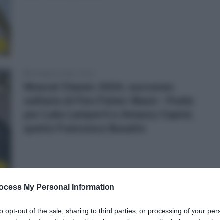
l
9 Febbraio 2024, 13:02
Muscat Classic 2024, successo
solitario di Finn Fisher-Black – Podio
per Luke Lamperti e Amaury Capiot,
quinto Francesco Busatto
e
ocess My Personal Information
9 Febbraio 2024, 9:00
Muscat Classic 2024, la startlist
to opt-out of the sale, sharing to third parties, or processing of your per