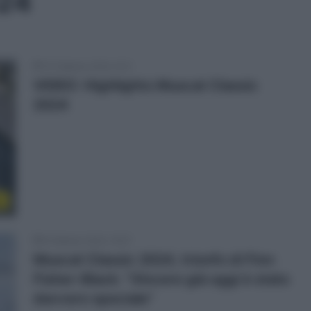
024
10 Febbraio 2024, 8:12
VIDEO: Highlights Muscat Classic
2024
o
9 Febbraio 2024, 16:27
Muscat Classic 2024, trionfo di Finn
Fisher-Black: “Vincere già oggi è stato
davvero speciale”