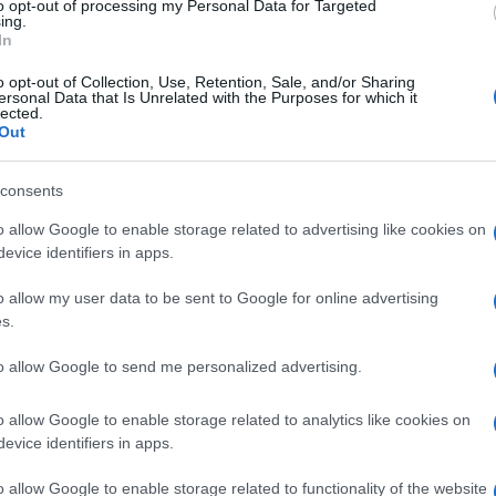
to opt-out of processing my Personal Data for Targeted
5 Febbraio 2024, 12:15
ing.
Ciclismo in TV e Streaming: gli orari
In
della settimana (5-11 Febbraio)
o opt-out of Collection, Use, Retention, Sale, and/or Sharing
ersonal Data that Is Unrelated with the Purposes for which it
lected.
Out
consents
o
o allow Google to enable storage related to advertising like cookies on
evice identifiers in apps.
5 Febbraio 2024, 11:15
o allow my user data to be sent to Google for online advertising
Muscat Classic 2024, il percorso
s.
(Altimetria e Planimetria)
to allow Google to send me personalized advertising.
o allow Google to enable storage related to analytics like cookies on
evice identifiers in apps.
o allow Google to enable storage related to functionality of the website