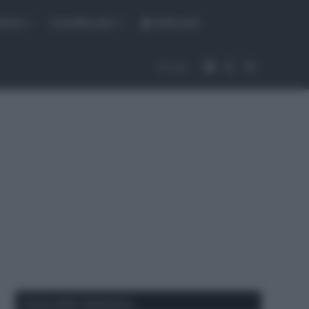
fiche
CicloMercato
Abbonati
Accedi
Cambia aspet
Cerca
Segui
Corse della Settimana