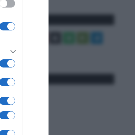
precedente
Pagina
Seguici qui
Facebook
X
You
Apple
Spotify
Google
Telegram
Tube
Play
RSS
#SpazioTalk