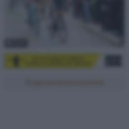
© Sirotti
Aggiungici alle tue fonti preferite