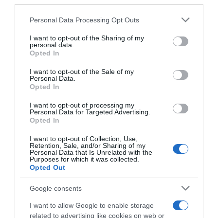
downstream participants.
Personal Data Processing Opt Outs
This information may also be disclosed by us to third parties
on the IAB’s List of Downstream Participants that may further
I want to opt-out of the Sharing of my
disclose it to other third parties.
personal data.
Opted In
Please note that this website/app uses one or more Google
services and may gather and store information including but
I want to opt-out of the Sale of my
Personal Data.
not limited to your visit or usage behaviour. You may click to
Opted In
grant or deny consent to Google and its third-party tags to
use your data for below specified purposes in below Google
I want to opt-out of processing my
Tudor, Julian Alaphilippe
Tudor, Marion Rousse spiega
consent section.
Personal Data for Targeted Advertising.
salta i campionati nazionali
il momento difficile del
Opted In
per concentrarsi sul Tour de
compagno Julian
France
Alaphilippe: “Ha bisogno di
I want to opt-out of Collection, Use,
una pausa. Può ancora
Retention, Sale, and/or Sharing of my
22 Giugno 2026, 14:06
raggiungere grandi
Personal Data that Is Unrelated with the
Purposes for which it was collected.
traguardi”
Opted Out
28 Aprile 2026, 9:01
Google consents
I want to allow Google to enable storage
related to advertising like cookies on web or