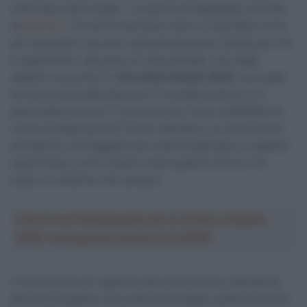
volta dopo tanto tempo – le parole di Alaphilippe raccolte
da
Sporza
– C’è ancora del lavoro fare in vista delle corse
più importanti, ma sono sulla strada giusta. Questo per me
è significativo, dal punto di vista mentale. Uno degli
obiettivi cui punto è il
Giro delle Fiandre 2023
, ma voglio
far bene anche alla Sanremo. È una Monumento e mi
piacerebbe arrivarci in buona forma. Sono soddisfatto di
come è andata questa Tirreno-Adriatico, ho avuto buone
sensazioni, incoraggianti per tutta la settimana. Le gambe
stanno bene, sono riuscito a fare qualche sforzo e ho
avuto le conferme che cercavo”.
Crea la tua Fantasquadra per la Vuelta a España
2026: montepremi minimo di 5.000€!
Il francese dà uno sguardo alla concorrenza, soprattutto
alla luce di quanto visto nella sesta tappa, quella di Osimo: