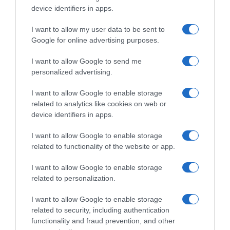
device identifiers in apps.
I want to allow my user data to be sent to
Google for online advertising purposes.
Liegi-Bastogne-Liegi 2026,
Tudor, Julian Alaphilippe tra
Julian Alaphilippe costretto
passato e presente: “So che
I want to allow Google to send me
al forfait “per motivi medici”
non sono ancora da buttare,
personalized advertising.
anche se a volte fatico ad
25 Aprile 2026, 11:12
accettare di non riuscire a
I want to allow Google to enable storage
seguire i migliori”
related to analytics like cookies on web or
12 Marzo 2026, 9:24
device identifiers in apps.
I want to allow Google to enable storage
related to functionality of the website or app.
Commenta
I want to allow Google to enable storage
related to personalization.
I want to allow Google to enable storage
© Copyright 2026, All Rights Reserved Designed by
related to security, including authentication
functionality and fraud prevention, and other
©SpazioCiclismo
Preferenze Privacy