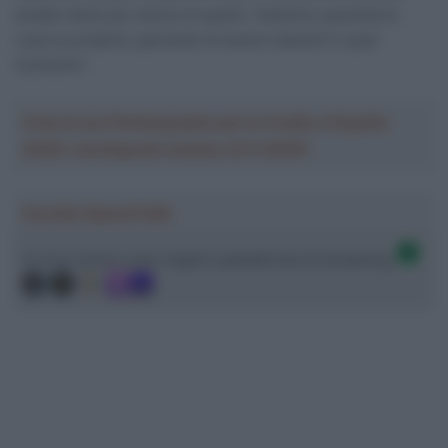
andare tanto più veloce di quello. Vedremo quest’anno
cosa succederà, sperando di essere davanti in quel
momento”.
Crea la tua Fantasquadra per la Vuelta a España
2026: montepremi minimo di 5.000€!
Ascolta SpazioTalk!
Ci trovi anche sulle migliori piattaforme di streaming