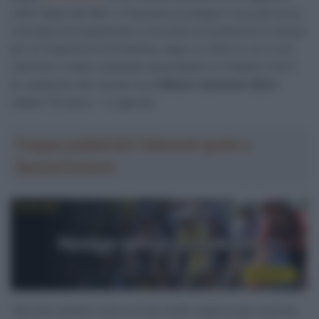
nella Tappa dei Muri. Il francese prosegue il suo percorso
orientato principalmente a ritrovare la condizione in tempo
per le Classiche di Primavera, dopo un 2022 in cui il suo
cammino è stato costellato da problemi e incidenti. Ora il
bi-campione del mondo ha la
Milano-Sanremo 2023
–
sabato 18 marzo – in agenda.
Troppa pubblicità? Abbonati gratis a
SpazioCiclismo
“Mi sono sentito vicino ai miei livelli migliore per la prima