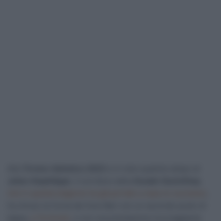
Alla
Tirreno-Adriatico 2023
si è visto qualche lampo di
Julian Alaphilippe
. Il corridore della
Soudal-QuickStep
,
che in questa stagione ha già portato a casa un successo
,
ha chiuso la Corsa dei Due Mari con un secondo posto di
tappa,
a Tortoreto
, e con una prestazione incoraggiante