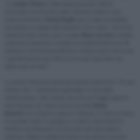
“La
Jumbo-Visma
è stata impressionante. Hanno
controllato la corsa ed è stato notevole vedere il loro
livello di dominio.
Primož Roglič
, poi, è stato incredibile,
ma almeno lui sabato alla Sanremo non ci sarà… Chi mi ha
impressionato di più, però, è stato
Wout van Aert:
ha fatto
qualcosa di pazzesco, è andato incredibilmente forte. Mi
sembra in una forma eccellente e credo proprio che lui sia
il grande favorito per tutte le corse più importanti che
stanno per arrivare”.
La Jumbo-Visma può dominare anche la Sanremo? “Sì, può
andare così – commenta Alaphilippe in vista della
Classicissima – Ma è anche vero che sul Poggio ognuno
deve fare per sé. L’anno scorso ha vinto
Matej
Mohorič
con un’azione ‘pazza’ in discesa. Ci sono un sacco
di corridori ‘pazzi’ in gruppo e a volte lo sono anche io.
Quella è una discesa in cui di solito tutti vanno giù al
massimo, Matej è andato al limite e non penso si possa