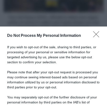
secondo
ultime
posto"
due
tappe:
prima
Tour de France 2024, ufficiali le ultime due tappe:
un
prima un arrivo in salita e poi il gran finale con una
arrivo
cronometro di 35 chilometri (Altimetrie)
in
Do Not Process My Personal Information
salita
Articoli correlati
e
poi
If you wish to opt-out of the sale, sharing to third parties, or
il
processing of your personal or sensitive information for
gran
targeted advertising by us, please use the below opt-out
finale
section to confirm your selection.
con
una
Please note that after your opt-out request is processed you
cronometro
may continue seeing interest-based ads based on personal
di
information utilized by us or personal information disclosed to
Tour de France 2026, ultima
Tudor Pro Cycling, Julian
35
partecipazione per Julian
Alaphilippe a caccia di tappe
third parties prior to your opt-out.
Alaphilippe? “Non c’è nulla di
al Tour de France
chilometri
ufficiale, ma non aspettatevi
(Altimetrie)
You may separately opt-out of the further disclosure of your
23 Giugno 2026, 10:03
di rivedermi”
personal information by third parties on the IAB’s list of
25 Luglio 2026, 19:48