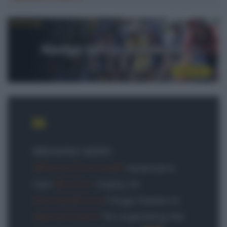
BREAKING NEWS:
@GeraintThomas86
received a
new
@LeTour
trophy on
#SundayBrunch
! Huge thanks to
@amaurysport
for organising the