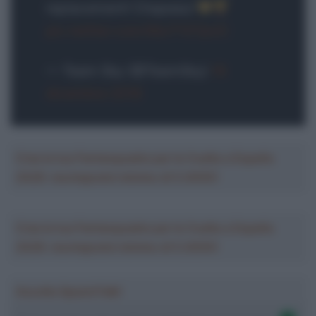
replacement! Chapeau!
pic.twitter.com/XbcT1Z7pUC
— Team Sky (@TeamSky)
16
dicembre 2018
Crea la tua Fantasquadra per la Vuelta a España
2026: montepremi minimo di 5.000€!
Crea la tua Fantasquadra per la Vuelta a España
2026: montepremi minimo di 5.000€!
Ascolta SpazioTalk!