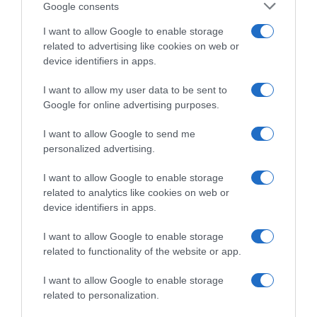
Google consents
I want to allow Google to enable storage
related to advertising like cookies on web or
device identifiers in apps.
I want to allow my user data to be sent to
Google for online advertising purposes.
Giro d’Italia 2026, Geraint
Giro d’Italia 2026, Geraint
Thomas loda Egan Bernal:
Thomas punge la UAE
I want to allow Google to send me
“Ha un impatto enorme sulla
Emirates XRG per le tante
personalized advertising.
squadra”
cadute: “Usano sempre gli
pneumatici da cronometro –
4 Giugno 2026, 9:39
I want to allow Google to enable storage
Sono velocissimi, però…”
related to analytics like cookies on web or
15 Maggio 2026, 8:56
device identifiers in apps.
I want to allow Google to enable storage
related to functionality of the website or app.
Commenta
I want to allow Google to enable storage
related to personalization.