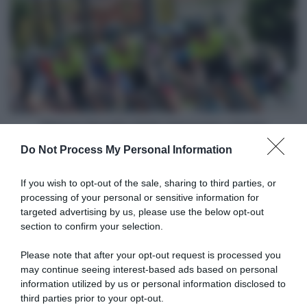
Squadre
2018:
Holowesko-
Citadel
Bilancio Squadre 2018: Holowesko-Citadel
Do Not Process My Personal Information
Articoli correlati
If you wish to opt-out of the sale, sharing to third parties, or
processing of your personal or sensitive information for
targeted advertising by us, please use the below opt-out
section to confirm your selection.
Please note that after your opt-out request is processed you
may continue seeing interest-based ads based on personal
information utilized by us or personal information disclosed to
Tour de France 2026, Geraint
Tour de France 2026, Geraint
Thomas tiene alto il morale in
Thomas spiega le scelte della
third parties prior to your opt-out.