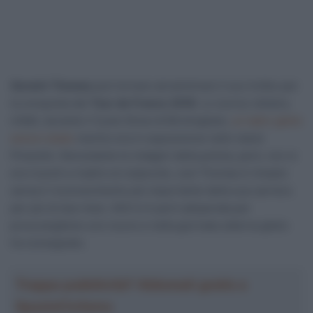
Geraint Thomas
può tornare ad ammirare il suo trofeo per
la conquista del
Tour de France 2018
. Lo scorso ottobre,
infatti, durante il Cycle Show di Birmingham,
un ladro glielo
aveva rubato
mentre era in esposizione nello stand
Pinarello. Nonostante le indagini della polizia, però, non si
era riusciti a risalire al colpevole, così Thomas è rimasto
senza il riconoscimento più importante della sua carriera
per più di due mesi. ASO si è però adoperata per
procurargliene uno nuovo e nella giornata odierna glielo
ha consegnato.
Troppa pubblicità? Abbonati gratis a
SpazioCiclismo