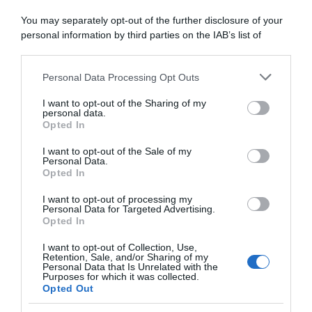
casa Netcompany Ineos:
Netcompany Ineos: “Molto
“Inizio difficile, ma
difficile lasciare fuori
You may separately opt-out of the further disclosure of your
rimaniamo positivi – Oggi?
Rodriguez. Puntiamo alle
personal information by third parties on the IAB’s list of
No, è un giorno da classifica
tappe. Quando non hai un
downstream participants.
generale”
grande favorito corri in
maniera diversa”
9 Luglio 2026, 13:45
Personal Data Processing Opt Outs
This information may also be disclosed by us to third parties
1 Luglio 2026, 15:04
on the IAB’s List of Downstream Participants that may further
I want to opt-out of the Sharing of my
disclose it to other third parties.
personal data.
Opted In
Please note that this website/app uses one or more Google
services and may gather and store information including but
I want to opt-out of the Sale of my
Personal Data.
not limited to your visit or usage behaviour. You may click to
Opted In
grant or deny consent to Google and its third-party tags to
use your data for below specified purposes in below Google
I want to opt-out of processing my
Netcompany INEOS, Geraint
Geraint Thomas critica la
consent section.
Personal Data for Targeted Advertising.
Thomas ‘benedice’ la crescita
preparazione di Remco
Opted In
di Thymen Arensman: “Dopo
Evenepoel per il Tour de
i successi al Tour ha avuto
France: “Bisogna gareggiare,
I want to opt-out of Collection, Use,
più fiducia”
altrimenti non sai il tuo
Retention, Sale, and/or Sharing of my
livello”
Personal Data that Is Unrelated with the
30 Giugno 2026, 9:00
Purposes for which it was collected.
6 Giugno 2026, 11:20
Opted Out