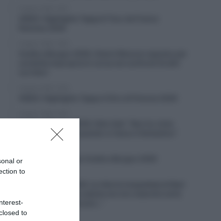
6 Agosto 2026, 19:57
VIDEO: Highlights Tappa 6 Tour de France
Femmes 2026
6 Agosto 2026, 19:53
Vuelta a Burgos 2026, Gianni Moscon espulso per
condotta impropria in corsa nei confronti di altri
corridori
6 Agosto 2026, 19:40
VIDEO: Highlights Tappa 4 Giro di Polonia 2026
6 Agosto 2026, 19:35
Vuelta a Burgos 2026, Felix Gall: “Non ho vinto
molto in carriera, quando ci riesco è fantastico”
6 Agosto 2026, 19:25
VIDEO: Terza tappa Vuelta a Burgos 2026
sonal or
ection to
6 Agosto 2026, 18:50
Giro di Polonia 2026, la vittoria inaspettata di Bart
Lemmen: “Dopo la caduta non ero neanche certo
nterest-
di riuscire a continuare…”
closed to
6 Agosto 2026, 18:26