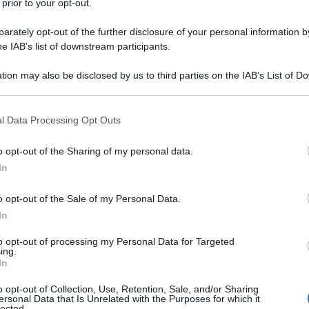
 prior to your opt-out.
le tue fonti preferite
rately opt-out of the further disclosure of your personal information by
he IAB’s list of downstream participants.
tion may also be disclosed by us to third parties on the IAB’s List of 
 that may further disclose it to other third parties.
 that this website/app uses one or more Google services and may gath
l Data Processing Opt Outs
including but not limited to your visit or usage behaviour. You may click 
 to Google and its third-party tags to use your data for below specifi
o opt-out of the Sharing of my personal data.
ogle consent section.
In
o opt-out of the Sale of my Personal Data.
In
to opt-out of processing my Personal Data for Targeted
ing.
nepoel
per il
Tour de France 2026
. Il corridore della Red
In
orsa prima della Grande Boucle, concentrandosi
gli allenamenti di rifinitura. Il belga passerà quindi oltre due
o opt-out of Collection, Use, Retention, Sale, and/or Sharing
ersonal Data that Is Unrelated with the Purposes for which it
stata la Liegi-Bastogne-Liegi dello scorso 26 aprile. Un
lected.