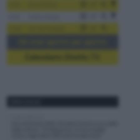
3-9/8
Giro di Polonia
4-8/8
Vuelta a Burgos
5-16/8
Giro del Portogallo
Gli orari giorno per giorno
Calendario Dirette TV
Ultimi articoli
6 Agosto 2026, 20:02
Giro di Polonia 2026, Christian Scaroni a un soffio
dalla vittoria: “C’è dispiacere, ci sono andato
vicino; negli ultimi 300 metri ho dato tutto”