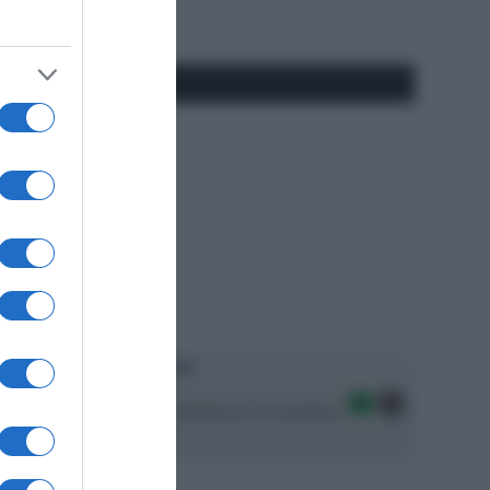
#SpazioTalk
Ascolta SpazioTalk!
Seguici sulle migliori piattaforme di streaming: