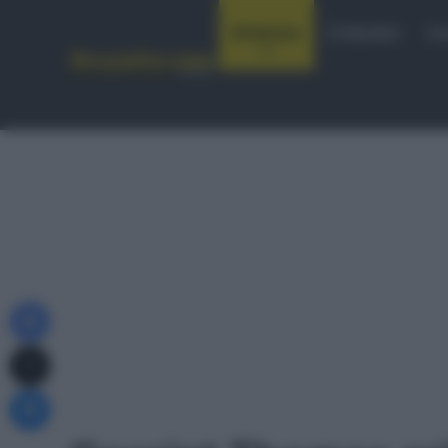
Notizie
Startlist
Co
Facebook
X
Messenger