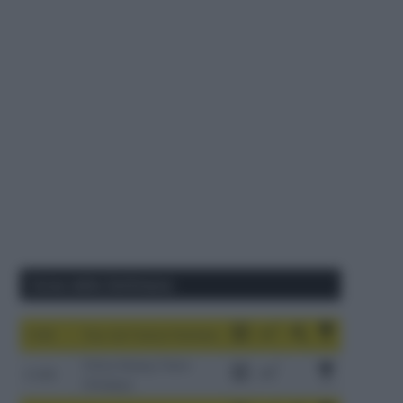
Corse della Settimana
1-9/8
Tour de France Femmes
China Xizang Trans-
2-6/8
Himalaya