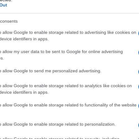
Out
tici del team, ma ha trovato invece dei pareri negativi da
consents
azioCiclismo
o allow Google to enable storage related to advertising like cookies on
evice identifiers in apps.
o allow my user data to be sent to Google for online advertising
s.
to allow Google to send me personalized advertising.
o allow Google to enable storage related to analytics like cookies on
evice identifiers in apps.
o allow Google to enable storage related to functionality of the website
o allow Google to enable storage related to personalization.
presso forte perplessità per la preparazione di Evenepoel:
o allow Google to enable storage related to security, including