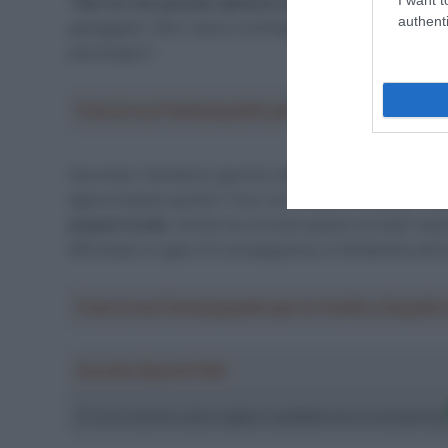
“
Non ho una grande opinione di questo approccio
. I
authenti
gareggiare. Non riesco a immaginare cosa significhi a
psicologico”.
Crea la tua Fantasquadra per la Vuelta a Españ
Secondo il direttore sportivo della Netcompany INEOS s
approcciando quindi il Tour con molte incertezze: “
Co
proprio livello
. Anche se ora tutti questi corridori h
affrontano in gara. Di conseguenza, le dinamiche all’in
Crea la tua Fantasquadra per la Vuelta a Españ
Ascolta SpazioTalk!
Ci trovi anche sulle migliori piattaforme di streamin