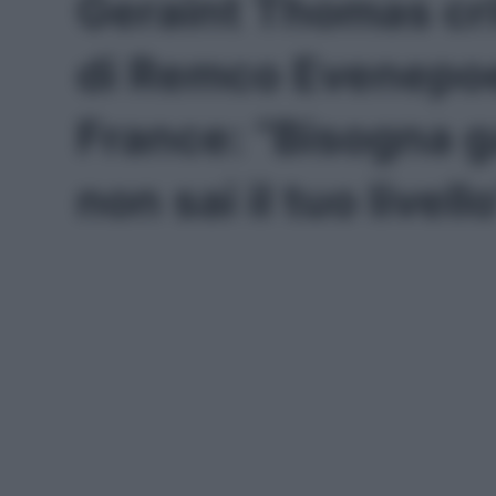
Geraint Thomas cri
di Remco Evenepoel
France: “Bisogna g
non sai il tuo livell