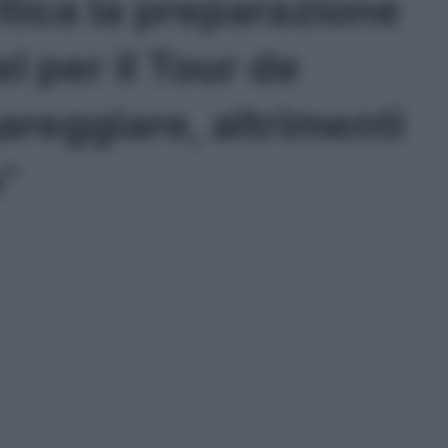
tica la preparazione
 per il Tour de
areggiare, altrimenti
o”