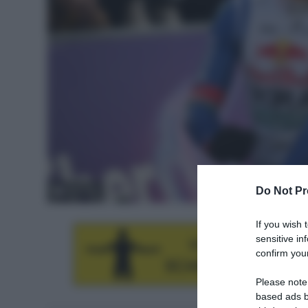
Do Not Pr
© Sirotti
If you wish 
sensitive in
confirm your
Please note
based ads b