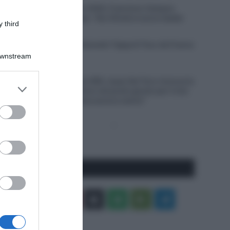
Giro del Portogallo 2026, Francisco Campos
vince la prima tappa – Rui Oliveira nuovo leader
 third
6 Agosto 2026, 18:13
VIDEO: Ultimi 4 Chilometri Tappa 6 Tour de France
Femmes 2026
Downstream
6 Agosto 2026, 18:10
UAE Team Emirates XRG, Isaac Del Toro rinnova la
er and store
propria fiducia: “Sono nel posto giusto per il mio
to grant or
futuro, il meglio deve ancora venire”
ed purposes
Pagina
Prossima
precedente
Pagina
Seguici qui
Facebook
X
You
Apple
Spotify
Google
Telegram
Tube
Play
RSS