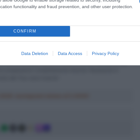
o sono un po’ più all’antica. Bisogna correre, bisogna
cation functionality and fraud prevention, and other user protection.
llenarsi solo per il Tour. Anche questo ha un impatto
CONFIRM
a 2026: montepremi minimo di 5.000€!
Data Deletion
Data Access
Privacy Policy
enza corse non si può capire il reale livello a cui si è,
sì non si sa nulla, ma se si corre, si ha un’indicazione del
anno preparazioni completamente diverse. Raramente si
izio del Tour sono incerte”.
a 2026: montepremi minimo di 5.000€!
g