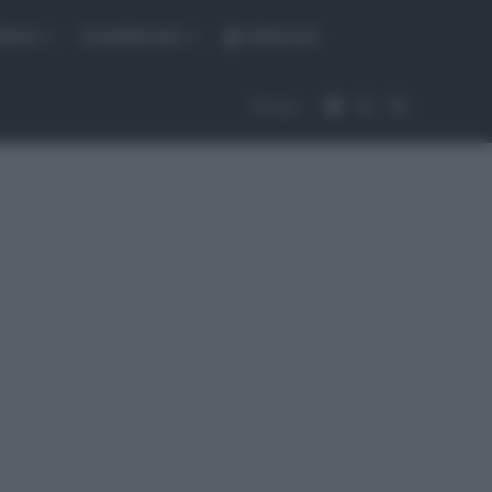
fiche
CicloMercato
Abbonati
Accedi
Cambia aspet
Cerca
Segui