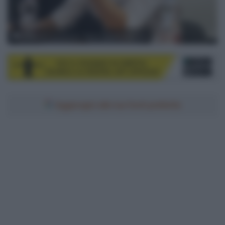
© Bahrain-Victorious / Sprint Cycling Agency
Aggiungici alle tue fonti preferite