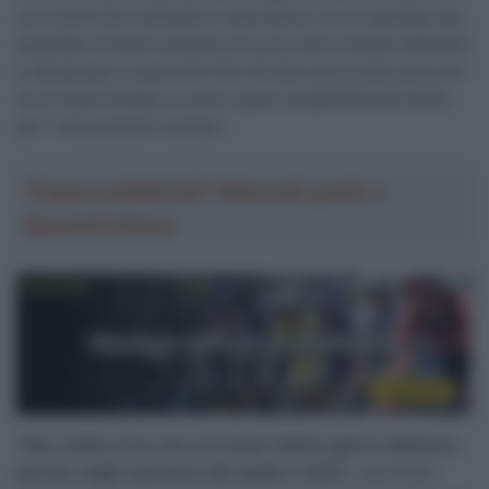
con trionfi che resteranno nella storia, non si sarebbe mai
aspettato di dover pensare al nuovo anno lontano dalla bici
e dal gruppo a causa del ritiro forzato annunciato poco più
di un mese fa dopo un anno quasi completamente fermo
per i noti problemi cardiaci.
Troppa pubblicità? Abbonati gratis a
SpazioCiclismo
“
Non vedevo l’ora che arrivasse l’ultimo giorno dell’anno,
perché voglio lasciarmi alle spalle il 2022
“, racconta il