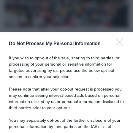
voti
a
corridori
e
squadre
Pagellone 2022, tutti i voti a corridori e squadre
Do Not Process My Personal Information
Articoli correlati
If you wish to opt-out of the sale, sharing to third parties, or
processing of your personal or sensitive information for
targeted advertising by us, please use the below opt-out
section to confirm your selection.
Please note that after your opt-out request is processed you
may continue seeing interest-based ads based on personal
information utilized by us or personal information disclosed to
Bahrain Victorious, previsto
Bahrain Victorious, Sonny
l’ingresso di Enrico
Colbrelli tra la nuova
third parties prior to your opt-out.
Gasparotto nello staff e
stagione e le voci che lo
l’uscita di Sonny Colbrelli
indicano come futuro CT
You may separately opt-out of the further disclosure of your
della Nazionale: “La maglia
25 Ottobre 2025, 14:55
personal information by third parties on the IAB’s list of
azzurra è un pezzo della mia
downstream participants.