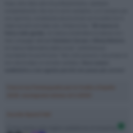
Dopo oltre dieci anni di professionismo, cambiare
completamente vita non è certo semplice. Lo è sempre per
uno sportivo, ovviamente ancora di più se la scelta non è
stata tua ed è arrivata così, d’improvviso. “
Mi manca la
fatica nelle gambe
, mi manca condividere la stanza con i
miei compagni abituali
Damiano Caruso
e
Matej Mohoric
,
mi manca l’adrenalina della corsa”, sottolinea pur
ricordando la sua fortuna: “Non tutti possono raccontare la
loro storia dopo un arresto cardiaco.
Devo essere
soddisfatto e non egoista perché non posso più correre
“.
Crea la tua Fantasquadra per la Vuelta a España
2026: montepremi minimo di 5.000€!
Ascolta SpazioTalk!
Ci trovi anche sulle migliori piattaforme di streaming