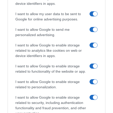
device identifiers in apps.
I want to allow my user data to be sent to
Google for online advertising purposes.
Il messaggio di Sonny
#SpazioTalk, Sonny Colbrelli
Colbrelli a Nathan Van
su Glasgow 2023: “Arriviamo
I want to allow Google to send me
Hooydonck: “Capisco quello
con una bella nazionale,
personalized advertising.
che stai passando, non sarai
possiamo fare un bel
mai solo”
mondiale”
I want to allow Google to enable storage
21 Settembre 2023, 9:39
4 Agosto 2023, 16:32
related to analytics like cookies on web or
device identifiers in apps.
I want to allow Google to enable storage
related to functionality of the website or app.
Commenta
I want to allow Google to enable storage
related to personalization.
I want to allow Google to enable storage
© Copyright 2026, All Rights Reserved Designed by
related to security, including authentication
functionality and fraud prevention, and other
©SpazioCiclismo
Preferenze Privacy