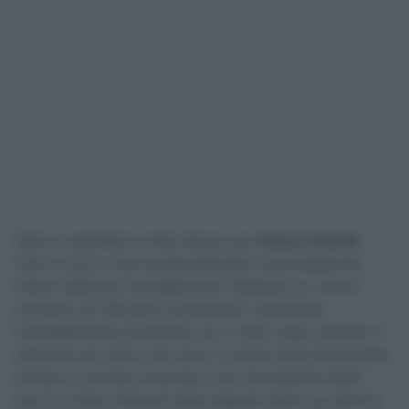
Sarà un capodanno molto diverso per
Sonny Colbrelli
.
Tutti noi, più o meno profondamente e accuratamente,
l’ultimo dell’anno inevitabilmente riflettiamo su cosa è
successo nei 365 giorni precedenti e altrettanto
ineluttabilmente proiettiamo noi, i nostri sogni, desideri e
ambizioni per l’anno che verrà. Lo stesso farà chiaramente
l’ormai ex corridore bresciano, che sicuramente dodici
mesi fa, reduce dalla più bella stagione della sua carriera