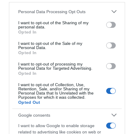
vita ma ora voglio pensare al
2025”
Personal Data Processing Opt Outs
This information may also be disclosed by us to third parties
15 Dicembre 2024, 17:20
on the IAB’s List of Downstream Participants that may further
I want to opt-out of the Sharing of my
disclose it to other third parties.
personal data.
Opted In
Please note that this website/app uses one or more Google
services and may gather and store information including but
I want to opt-out of the Sale of my
Personal Data.
not limited to your visit or usage behaviour. You may click to
Opted In
grant or deny consent to Google and its third-party tags to
use your data for below specified purposes in below Google
I want to opt-out of processing my
Milano-Sanremo 2024,
Bahrain Victorious, Sonny
consent section.
Personal Data for Targeted Advertising.
Sonny Colbrelli sventa il
Colbrelli diventerà direttore
Opted In
furto delle biciclette della
sportivo: “Lui è una
Bahrain Victorious
leggenda, sarà di grande
I want to opt-out of Collection, Use,
motivazione per i nostri
Retention, Sale, and/or Sharing of my
16 Marzo 2024, 12:19
giovani”
Personal Data that Is Unrelated with the
Purposes for which it was collected.
21 Ottobre 2023, 11:16
Opted Out
Google consents
I want to allow Google to enable storage
related to advertising like cookies on web or