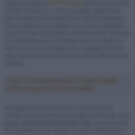
32enne bresciano a
Het Nieuwsblad
, partendo proprio dal
terribile momento in cui tutto è cambiato, appena dopo
aver concluso in seconda posizione la prima tappa della
Volta a Catalunya in cui faceva il suo rientro in gara dopo
essersi fermato due settimane prima alla Parigi – Nizza per
una positività al covid: “È diventato tutto nero davanti ai
miei occhi. Mi sono svegliato solo in ospedale. Mi hanno
detto che avevo avuto un arresto cardiaco. All’inizio non ci
credevo”.
Crea la tua Fantasquadra per la Vuelta a España
2026: montepremi minimo di 5.000€!
Purtroppo invece era tutto vero, il suo cuore si era
fermato. Un dramma che poteva andare anche molto, molto
peggio: “
Sono stato fortunato due volte
. La prima perché
tra il pubblico c’era un ragazzo volontario all’ambulanza e