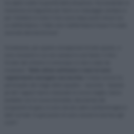
ha capito subito la gravità della situazione. Ha scavalcato le
transenne al traguardo per farmi un massaggio cardiaco e
per rimettere in moto il mio cuore dopo pochi minuti con
un defibrillatore. Il fatto che il defibrillatore fosse lì è stato
secondo alla mia fortuna”.
Ovviamente, per quanto consapevole di tutto questo, ci
sono momenti in cui non sempre è così facile. Il ritiro
forzato dal ciclismo è comunque un duro colpo da
incassare: “
Nelle ultime settimane e mesi mi sono
regolarmente asciugato una lacrima
. Il mese scorso ho
partecipato allo stage della squadra – racconta – Quando
gli altri ragazzi hanno indossato le nuove maglie, hanno
pedalato con le nuove biciclette, discutendo dei
programmi di gara, io sono dovuto salire sull’ammiraglia in
abiti normali. A quel punto mi sono venute le lacrime agli
occhi”.