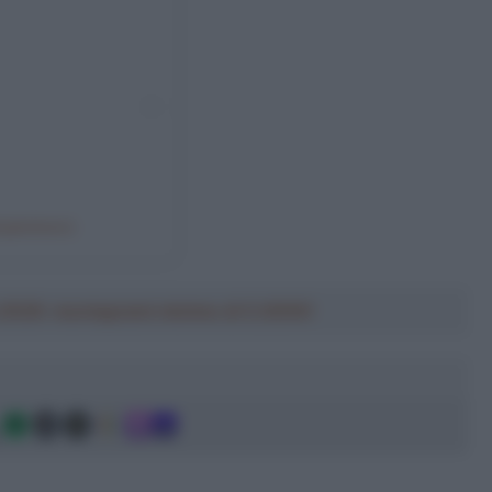
iojakobsen)
a 2026: montepremi minimo di 5.000€!
g