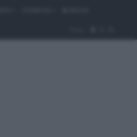
fiche
CicloMercato
Abbonati
Accedi
Cambia aspet
Cerca
Segui