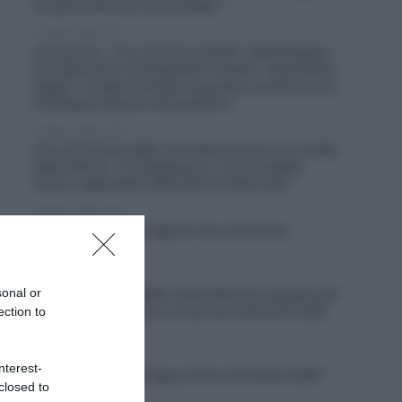
un ginocchio ed a una caviglia”
7 Agosto 2026, 8:00
Un anno fa… Tour de France 2025, Tadej Pogačar
e la UAE hanno volutamente “frenato” nelle ultime
tappe? “Lungo le strade iniziavano a sentirsi versi
di disapprovazione del pubblico”
6 Agosto 2026, 20:02
Giro di Polonia 2026, Christian Scaroni a un soffio
dalla vittoria: “C’è dispiacere, ci sono andato
vicino; negli ultimi 300 metri ho dato tutto”
6 Agosto 2026, 19:57
VIDEO: Highlights Tappa 6 Tour de France
Femmes 2026
6 Agosto 2026, 19:53
sonal or
Vuelta a Burgos 2026, Gianni Moscon espulso per
condotta impropria in corsa nei confronti di altri
ection to
corridori
6 Agosto 2026, 19:40
nterest-
VIDEO: Highlights Tappa 4 Giro di Polonia 2026
closed to