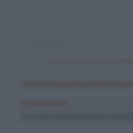
Un post condiviso da Fabio Jakobsen (@fab
Crea la tua Fantasquadra per la Vuelta a Españ
Ascolta SpazioTalk!
Ci trovi anche sulle migliori piattaforme di streamin