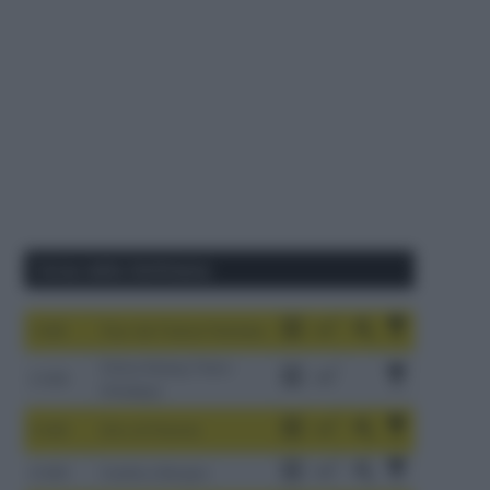
Corse della Settimana
1-9/8
Tour de France Femmes
China Xizang Trans-
2-6/8
Himalaya
3-9/8
Giro di Polonia
4-8/8
Vuelta a Burgos