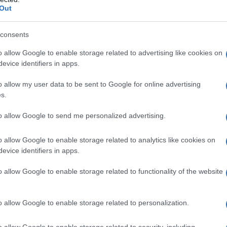
Out
consents
o allow Google to enable storage related to advertising like cookies on
evice identifiers in apps.
o allow my user data to be sent to Google for online advertising
s.
to allow Google to send me personalized advertising.
o allow Google to enable storage related to analytics like cookies on
e quando Jakobsen potrà tornare alle corse. Quel che è
evice identifiers in apps.
il numero sulla schiena dalla Bruges-De Panne del 26 marzo
o allow Google to enable storage related to functionality of the website
Tour de France.
a 2026: montepremi minimo di 5.000€!
o allow Google to enable storage related to personalization.
o allow Google to enable storage related to security, including