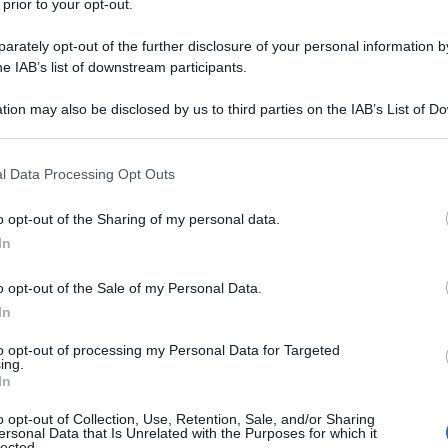
 prior to your opt-out.
rately opt-out of the further disclosure of your personal information by
he IAB’s list of downstream participants.
tion may also be disclosed by us to third parties on the IAB’s List of 
 that may further disclose it to other third parties.
 that this website/app uses one or more Google services and may gath
l Data Processing Opt Outs
including but not limited to your visit or usage behaviour. You may click 
 to Google and its third-party tags to use your data for below specifi
uasi due mesi di stop forzato. A inizio aprile, infatti, il
o opt-out of the Sharing of my personal data.
ogle consent section.
oporsi a un’operazione
per risolvere il restringimento ad
In
 negli ultimi mesi gli aveva impedito di essere al 100% e
ra anticipata della sua carriera
. Dopo alcune settimane di
o opt-out of the Sale of my Personal Data.
 finalmente ricevuto il via libera per tornare ad allenarsi
In
c PostNL
ha mostrato la sua prima uscita assieme ai
to opt-out of processing my Personal Data for Targeted
 un video postato sul proprio profilo
Instagram
.
ing.
In
azioCiclismo
o opt-out of Collection, Use, Retention, Sale, and/or Sharing
ersonal Data that Is Unrelated with the Purposes for which it
lected.