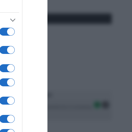
#SpazioTalk
Ascolta SpazioTalk!
Seguici sulle migliori piattaforme di streaming: