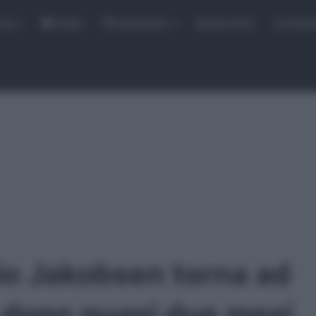
rse
Video
Calendario
Sintesi Gare
Classi
io Jakobsen torna ad
a dopo quasi due mesi