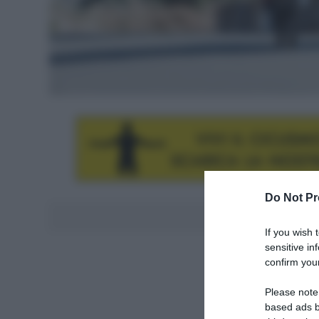
Do Not Pr
Aggiungici al
If you wish 
sensitive in
confirm your
Please note
based ads b