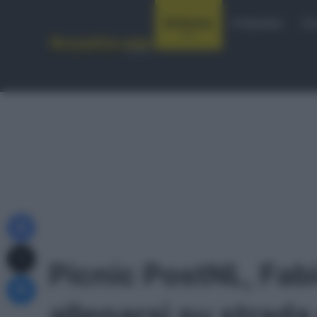
Notizie
Startlist
Co
Facebook
X
Picnic PostNL, Fab
Messenger
allenarsi su strad