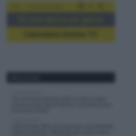
5-16/8
Giro del Portogallo
Gli orari giorno per giorno
Calendario Dirette TV
Ultimi articoli
7 Agosto 2026, 9:02
Tour de France Femmes 2026, è il giorno della
scalata al mitico Mont Ventoux: sarà decisiva per
il successo finale?
7 Agosto 2026, 8:31
UAE Emirates XRG, ancora guai per João Almeida,
caduto in Polonia: “Niente di rotto, ma ho male a