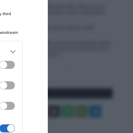
6 Agosto 2026, 19:35
Vuelta a Burgos 2026, Felix Gall: “Non ho vinto
molto in carriera, quando ci riesco è fantastico”
 third
6 Agosto 2026, 19:25
VIDEO: Terza tappa Vuelta a Burgos 2026
Downstream
6 Agosto 2026, 18:50
Giro di Polonia 2026, la vittoria inaspettata di Bart
Lemmen: “Dopo la caduta non ero neanche certo
er and store
di riuscire a continuare…”
to grant or
ed purposes
Pagina
Prossima
precedente
Pagina
Seguici qui
Facebook
X
You
Apple
Spotify
Google
Telegram
Tube
Play
RSS