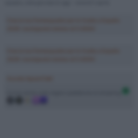
squadra, nella giornata di oggi – venerdì 5 aprile.
Crea la tua Fantasquadra per la Vuelta a España
2026: montepremi minimo di 5.000€!
Crea la tua Fantasquadra per la Vuelta a España
2026: montepremi minimo di 5.000€!
Ascolta SpazioTalk!
Ci trovi anche sulle migliori piattaforme di streaming