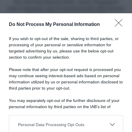
mesi
Giro dei Paesi Baschi 2024, Jonas Vingegaard
fa
aveva segnalato mesi fa la pericolosità della discesa
la
di Olaeta: "Nessuno poi ha risposto"
pericolosità
Do Not Process My Personal Information
della
Articoli correlati
discesa
di
If you wish to opt-out of the sale, sharing to third parties, or
Olaeta:
processing of your personal or sensitive information for
"Nessuno
targeted advertising by us, please use the below opt-out
poi
section to confirm your selection.
ha
risposto"
Please note that after your opt-out request is processed you
may continue seeing interest-based ads based on personal
information utilized by us or personal information disclosed to
Giro d’Italia 2026, Alberto
Giro d’Italia 2026, Alberto
Bettiol ha vinto la tappa con
Bettiol torna a gioire: “Non
third parties prior to your opt-out.
un chiodo nella gomma?
importa se sono stati due
anni senza successi, vincere
You may separately opt-out of the further disclosure of your
22 Maggio 2026, 19:58
così mi ripaga di tutto”
personal information by third parties on the IAB’s list of
22 Maggio 2026, 17:41
downstream participants.
Personal Data Processing Opt Outs
This information may also be disclosed by us to third parties
on the IAB’s List of Downstream Participants that may further