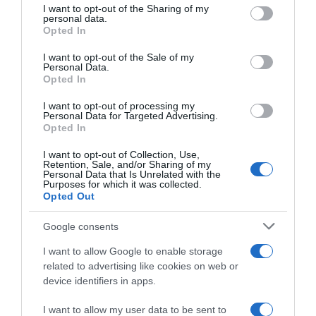
I want to opt-out of the Sharing of my
disclose it to other third parties.
personal data.
Opted In
Please note that this website/app uses one or more Google
services and may gather and store information including but
I want to opt-out of the Sale of my
Personal Data.
not limited to your visit or usage behaviour. You may click to
Opted In
grant or deny consent to Google and its third-party tags to
use your data for below specified purposes in below Google
I want to opt-out of processing my
Giro d’Italia 2026, Alberto
Giro delle Fiandre 2026,
consent section.
Personal Data for Targeted Advertising.
Bettiol conquista Verbania
Alberto Bettiol: “Daremo tutto
Opted In
dalla fuga! Tutto tranquillo
sul pavé e la ricompensa sarà
tra i big
concludere la corsa con la
I want to opt-out of Collection, Use,
consapevolezza di aver fatto
Retention, Sale, and/or Sharing of my
22 Maggio 2026, 16:54
il massimo”
Personal Data that Is Unrelated with the
Purposes for which it was collected.
5 Aprile 2026, 11:15
Opted Out
Google consents
I want to allow Google to enable storage
related to advertising like cookies on web or
device identifiers in apps.
I want to allow my user data to be sent to