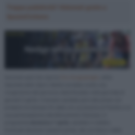
Troppa pubblicità? Abbonati gratis a
SpazioCiclismo
Secondo quel che riporta
Ciro Scognamiglio
, della
Gazzetta dello Sport,
Bettiol avrebbe svolto una
ricognizione del percorso della Roubaix nella giornata di
giovedì 4 aprile. Il toscano sarebbe però alle prese con
problemi di stomaco fin dalle ore successive al Fiandre e la
sua partecipazione alla Monumento francese, in
programma
domenica 7 aprile
, sarebbe in dubbio.
Eventuali decisioni saranno prese, dal corridore e dalla