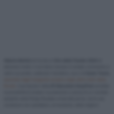
Alberto Bettiol
arriva da un
Giro delle Fiandre 2024
di
altissimo livello. Il corridore toscano è andato vicinissimo a
salire sul podio, vedendo il tentativo, suo e di
Dylan Teuns
,
assorbito dagli inseguitori proprio negli ultimi metri della
Ronde.
Il portacolori della
Ef Education-EasyPost
avrebbe
la possibilità di andare nuovamente a caccia di un risultato
pesante nella Parigi-Roubaix ormai alle porte, ma le sue
condizioni non sarebbero, al momento, delle migliori.