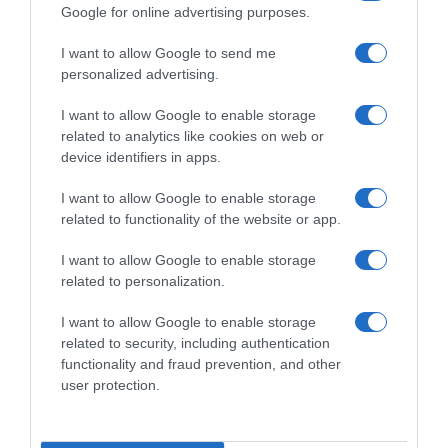
Giro delle Fiandre, Alberto
Google for online advertising purposes.
XDS Astana, nel programma
Bettiol ricorda la sua vittoria
di Alberto Bettiol ci sono la
di 7 anni fa: “Ho fatto appena
I want to allow Google to send me
Sanremo, il Fiandre e il Giro
in tempo, oggi queste corse
personalized advertising.
d’Italia: “Se non ho problemi
le possono vincere solo due
posso arrivare a un’ottima
corridori”
I want to allow Google to enable storage
condizione”
4 Aprile 2026, 18:48
related to analytics like cookies on web or
31 Gennaio 2026, 18:19
device identifiers in apps.
I want to allow Google to enable storage
related to functionality of the website or app.
Commenta
I want to allow Google to enable storage
related to personalization.
I want to allow Google to enable storage
© Copyright 2026, All Rights Reserved Designed by
related to security, including authentication
functionality and fraud prevention, and other
©SpazioCiclismo
Preferenze Privacy
user protection.
Contatti
Redazione
Privacy & Cookie Policy
Pubblicità
Lavora con noi
VeloPro