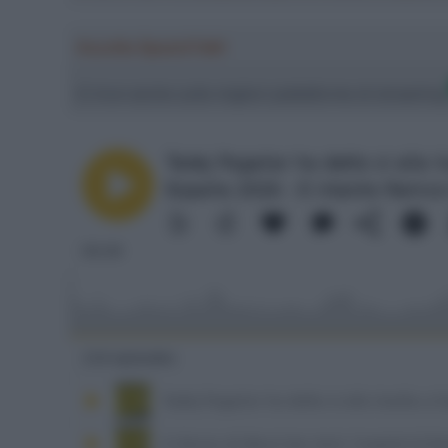
Ascolta SpazioTalk!
Ci trovi anche sulle migliori piattaforme di streamin