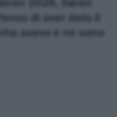
eren 2026, Søren
enso di aver dato il
che avevo e ne sono