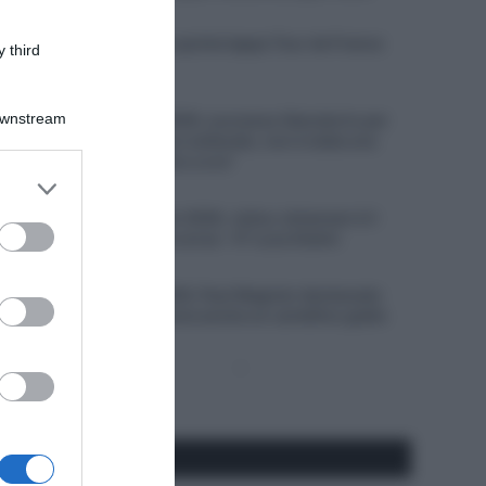
5 Agosto 2026, 19:30
VIDEO: Highlights quinta tappa Tour de France
 third
Femmes 2026
5 Agosto 2026, 19:23
Downstream
Vuelta a Burgos 2026, successo liberatorio per
Oscar Onley: “Sono sollevato, non è stata una
buona stagione fino a ora”
er and store
5 Agosto 2026, 18:29
to grant or
Giro del Portogallo 2026, Julius Johansen è il
ed purposes
primo leader della corsa – 4° Luca Giaimi
5 Agosto 2026, 18:14
Giro di Polonia 2026, Paul Magnier declassato
dopo la volata: riceve anche un cartellino giallo
Pagina
Prossima
precedente
Pagina
Seguici qui