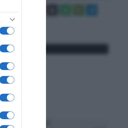
Facebook
X
You
Apple
Spotify
Google
Telegram
Tube
Play
RSS
#SpazioTalk
Ascolta SpazioTalk!