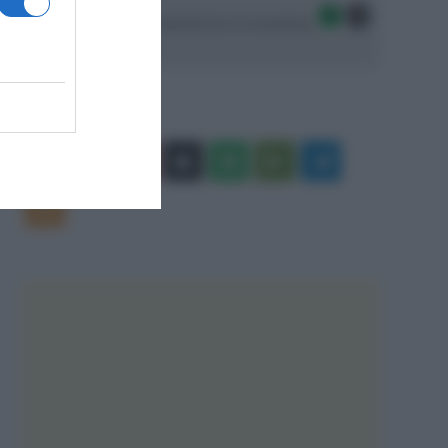
Seguici sulle migliori piattaforme di streaming:
Facebook
X
You
Apple
Spotify
Google
Telegram
Tube
Play
RSS