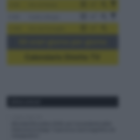
3-9/8
Giro di Polonia
4-8/8
Vuelta a Burgos
5-16/8
Giro del Portogallo
Gli orari giorno per giorno
Calendario Dirette TV
Ultimi articoli
6 Agosto 2026, 9:30
Mondiali Bruxelles 2030, per il presidente della
federazione belga “il percorso sarà magnifico ed
impegnativo”