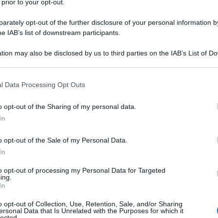
 prior to your opt-out.
le tue fonti preferite
rately opt-out of the further disclosure of your personal information by
he IAB’s list of downstream participants.
tion may also be disclosed by us to third parties on the IAB’s List of 
 that may further disclose it to other third parties.
 that this website/app uses one or more Google services and may gath
l Data Processing Opt Outs
including but not limited to your visit or usage behaviour. You may click 
 to Google and its third-party tags to use your data for below specifi
o opt-out of the Sharing of my personal data.
ogle consent section.
In
o opt-out of the Sale of my Personal Data.
In
to opt-out of processing my Personal Data for Targeted
ing.
dio della
Dwars door Vlaanderen 2026
. Il norvegese, che lo
In
euwsblad, è risultato il più veloce nello sprint andato in
ò per il terzo posto di giornata dato che, appena davanti,
o opt-out of Collection, Use, Retention, Sale, and/or Sharing
ersonal Data that Is Unrelated with the Purposes for which it
ripreso e superato
Wout Van Aert
(Visma | Lease a Bike)
lected.