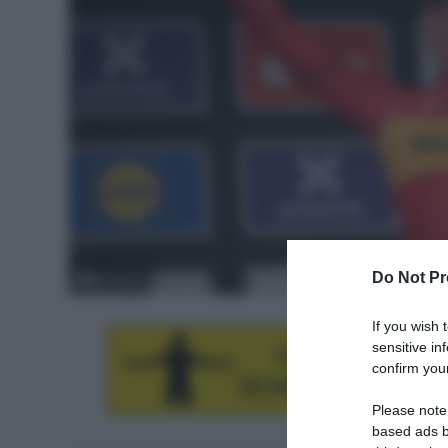
Do Not Pr
© Sirotti
If you wish 
sensitive in
confirm your
Please note
based ads b