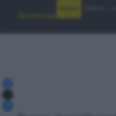
Notizie
Startlist
Co
Facebook
X
Messenger