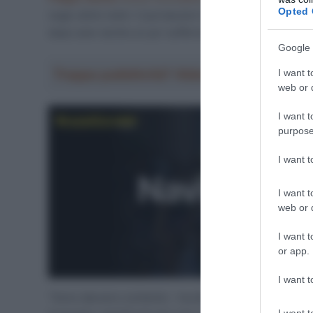
Opted 
negli ultimi metri. Il portacolori della
Uno-X Mobility
s
dopo aver anche un po’ sofferto sui vari muri in pro
Google 
Troppa pubblicità? Abbonati gratis a Sp
I want t
web or d
I want t
purpose
I want 
I want t
web or d
I want t
or app.
I want t
“Sono davvero contento – ha dichiarato Wærenskjold a
I want t