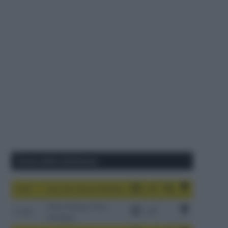
Corse della Settimana
1-9/8
Tour de France Femmes
China Xizang Trans-
2-6/8
Himalaya