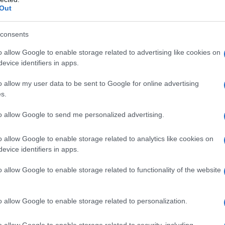
Out
i è comunque detto soddisfatto del risultato, soprattutto
gramma.
consents
azioCiclismo
o allow Google to enable storage related to advertising like cookies on
evice identifiers in apps.
o allow my user data to be sent to Google for online advertising
s.
to allow Google to send me personalized advertising.
o allow Google to enable storage related to analytics like cookies on
evice identifiers in apps.
o allow Google to enable storage related to functionality of the website
o allow Google to enable storage related to personalization.
i nostri microfoni – Ho corso un po’ per conto mio in fondo
o allow Google to enable storage related to security, including