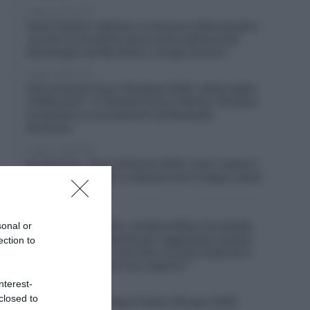
6 Agosto 2026, 8:55
Team Flanders-Baloise, la chiusura della squadra
“porterà a una diminuzione dei professionisti
fiamminghi nel WorldTour a lungo termine”
6 Agosto 2026, 8:12
China Xizang Trans-Himalaya 2026, ultima tappa
a Willie Smit – 3° Davide Persico, Raman Tsishkou
conquista la corsa davanti ad Alexander
Konychev
6 Agosto 2026, 8:00
Un Anno Fa… Giro di Polonia 2025, maxi-caduta e
corsa neutralizzata: si disputa solo la tappa, tempi
congelati (Video)
5 Agosto 2026, 19:43
sonal or
Giro di Polonia 2026, Jonathan Milan fa tripletta:
“Ho lavorato duramente per raggiungere questo
ection to
livello; la fuga? Ho visto due corridori attaccati e
mi son detto: perché non seguirli?”
nterest-
5 Agosto 2026, 19:35
closed to
VIDEO: Seconda Tappa Vuelta a Burgos 2026