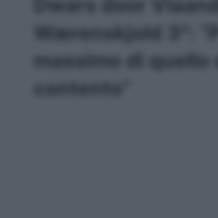
Dwars door Vlaand
Wærenskjold 3°: “P
massimo di quello 
contento”