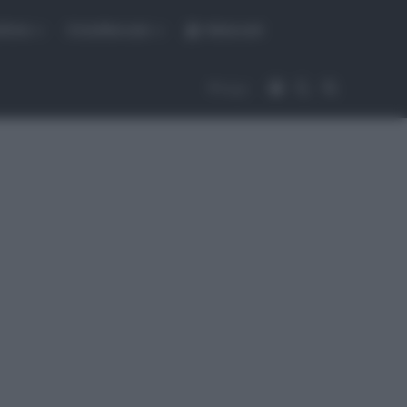
fiche
CicloMercato
Abbonati
Accedi
Cambia aspet
Cerca
Segui