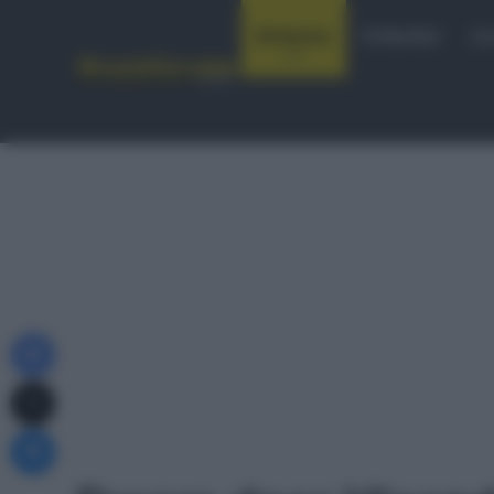
Notizie
Startlist
Co
Facebook
X
Messenger