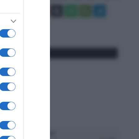
Facebook
X
You
Apple
Spotify
Google
Telegram
Tube
Play
RSS
#SpazioTalk
Ascolta SpazioTalk!