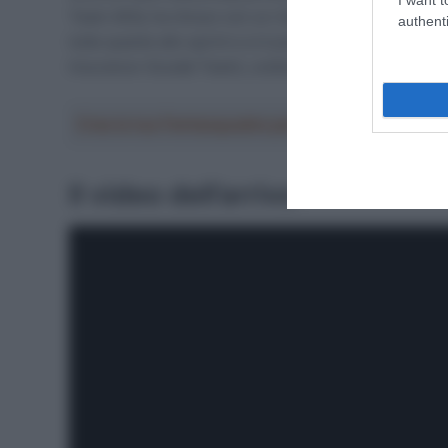
Team ADQ, ha chiuso con un ritardo di sette secondi.
authenti
tutte quante allo sprint e si è presa il quarto posto, 
Insurance-Soudal Team), undicesima.
Crea la tua Fantasquadra per la Vuelta a Españ
Il video dell’arrivo