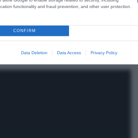
Zoe Bäckstedt
(CANYON//SRAM zondacrypto) ha regolato
cation functionality and fraud prevention, and other user protection.
mentre la prima delle azzurre è stata
Letizia Borghesi
(AG
CONFIRM
a 2026: montepremi minimo di 5.000€!
Data Deletion
Data Access
Privacy Policy