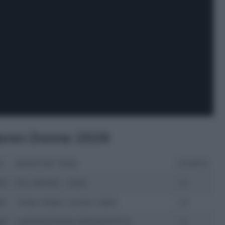
deren Donne 2026
UI
MOVISTAR TEAM
03:09:12
ED
FDJ UNITED – SUEZ
+0
ED
TEAM VISMA | LEASE A BIKE
+0
BR
CANYON//SRAM ZONDACRYPTO
+7