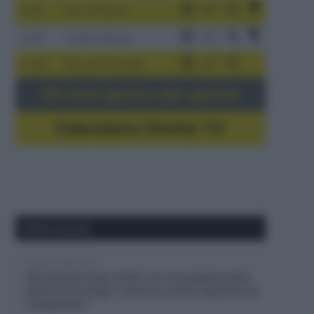
3-9/8
Giro di Polonia
4-8/8
Vuelta a Burgos
5-16/8
Giro del Portogallo
Gli orari giorno per giorno
Calendario Dirette TV
Ultimi articoli
6 Agosto 2026, 9:30
Mondiali Bruxelles 2030, per il presidente della
federazione belga “il percorso sarà magnifico ed
impegnativo”