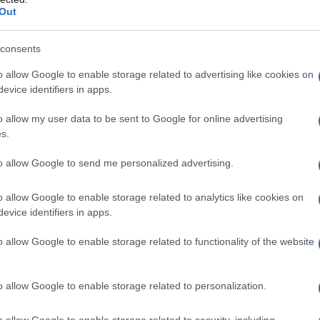
ta a mettere per poco la sua ruota davanti a quella della
Out
consents
azioCiclismo
o allow Google to enable storage related to advertising like cookies on
evice identifiers in apps.
o allow my user data to be sent to Google for online advertising
s.
to allow Google to send me personalized advertising.
o allow Google to enable storage related to analytics like cookies on
evice identifiers in apps.
o allow Google to enable storage related to functionality of the website
o allow Google to enable storage related to personalization.
etri dal traguardo si erano anche avvicinate a una manciata di
na volta esaurito il gran lavoro delle italiane della UAE
o allow Google to enable storage related to security, including