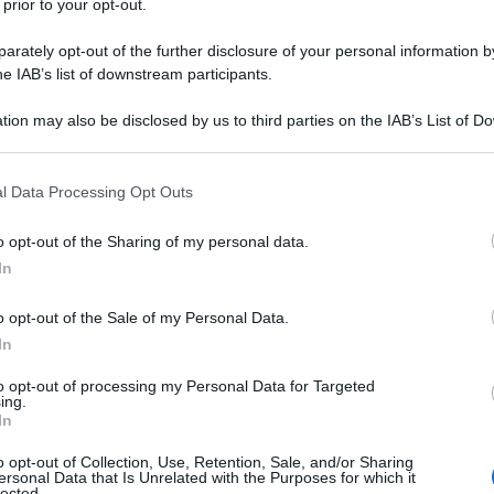
 prior to your opt-out.
rately opt-out of the further disclosure of your personal information by
he IAB’s list of downstream participants.
tion may also be disclosed by us to third parties on the IAB’s List of 
 that may further disclose it to other third parties.
 that this website/app uses one or more Google services and may gath
l Data Processing Opt Outs
including but not limited to your visit or usage behaviour. You may click 
 to Google and its third-party tags to use your data for below specifi
o opt-out of the Sharing of my personal data.
ogle consent section.
In
o opt-out of the Sale of my Personal Data.
or Vlaanderen Donne 2026
. Fuoriuscite da ciò che
In
lla conclusione, le due si sono presentate con un buon
to opt-out of processing my Personal Data for Targeted
 troppo nel momento in cui l’elvetica della
Movistar
non ha
ing.
In
ella
FDJ United-SUEZ
. Alle loro spalle è invece piombata a
he con una gran sparata ha ripreso le attaccanti all’inizio
o opt-out of Collection, Use, Retention, Sale, and/or Sharing
 lunga e venendo così ri-superata negli ultimi metri da
ersonal Data that Is Unrelated with the Purposes for which it
lected.