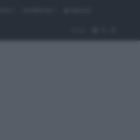
fiche
CicloMercato
Abbonati
Accedi
Cambia aspet
Cerca
Segui