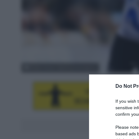
© Rafa Gomez / Sprint Cycling Agency
Do Not Pr
If you wish 
sensitive in
confirm your
Aggiungici al
Please note
based ads b