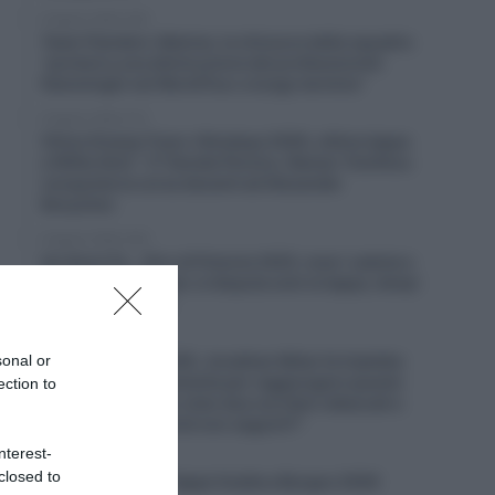
6 Agosto 2026, 8:55
Team Flanders-Baloise, la chiusura della squadra
“porterà a una diminuzione dei professionisti
fiamminghi nel WorldTour a lungo termine”
6 Agosto 2026, 8:12
China Xizang Trans-Himalaya 2026, ultima tappa
a Willie Smit – 3° Davide Persico, Raman Tsishkou
conquista la corsa davanti ad Alexander
Konychev
6 Agosto 2026, 8:00
Un Anno Fa… Giro di Polonia 2025, maxi-caduta e
corsa neutralizzata: si disputa solo la tappa, tempi
congelati (Video)
5 Agosto 2026, 19:43
sonal or
Giro di Polonia 2026, Jonathan Milan fa tripletta:
“Ho lavorato duramente per raggiungere questo
ection to
livello; la fuga? Ho visto due corridori attaccati e
mi son detto: perché non seguirli?”
nterest-
5 Agosto 2026, 19:35
closed to
VIDEO: Seconda Tappa Vuelta a Burgos 2026