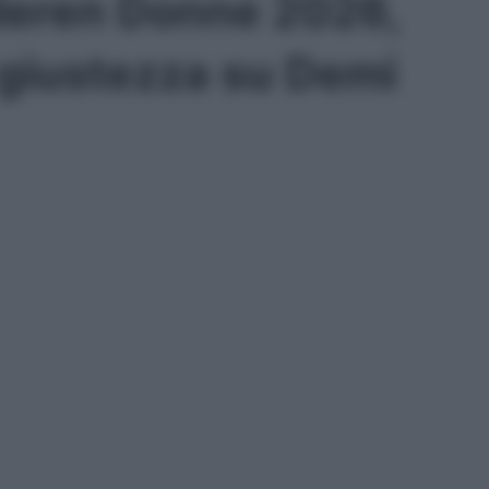
deren Donne 2026,
 giustezza su Demi