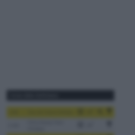
Corse della Settimana
1-9/8
Tour de France Femmes
China Xizang Trans-
2-6/8
Himalaya