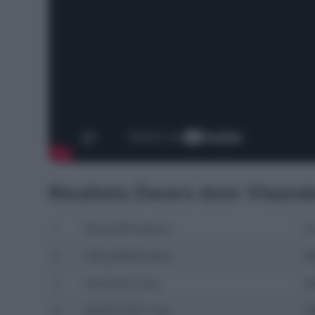
Risultato Dwars door Vlaan
1
REUSSER Marlen
S
2
VOLLERING Demi
N
3
NOOIJEN Lieke
N
4
BACKSTEDT Zoe
G