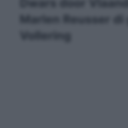
Dwars door Vlaan
Marlen Reusser di
Vollering