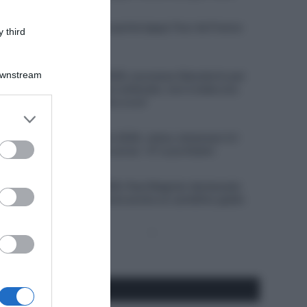
5 Agosto 2026, 19:30
VIDEO: Highlights quinta tappa Tour de France
 third
Femmes 2026
5 Agosto 2026, 19:23
Downstream
Vuelta a Burgos 2026, successo liberatorio per
Oscar Onley: “Sono sollevato, non è stata una
buona stagione fino a ora”
er and store
5 Agosto 2026, 18:29
to grant or
Giro del Portogallo 2026, Julius Johansen è il
ed purposes
primo leader della corsa – 4° Luca Giaimi
5 Agosto 2026, 18:14
Giro di Polonia 2026, Paul Magnier declassato
dopo la volata: riceve anche un cartellino giallo
Pagina
Prossima
precedente
Pagina
Seguici qui