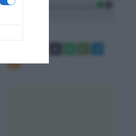
Seguici sulle migliori piattaforme di streaming:
Facebook
X
You
Apple
Spotify
Google
Telegram
Tube
Play
RSS