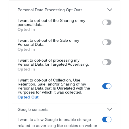
21 Giugno 2025, 9:00
Personal Data Processing Opt Outs
This information may also be disclosed by us to third parties
on the IAB’s List of Downstream Participants that may further
I want to opt-out of the Sharing of my
disclose it to other third parties.
personal data.
Opted In
Please note that this website/app uses one or more Google
services and may gather and store information including but
I want to opt-out of the Sale of my
Personal Data.
not limited to your visit or usage behaviour. You may click to
Opted In
grant or deny consent to Google and its third-party tags to
use your data for below specified purposes in below Google
I want to opt-out of processing my
Red Bull-Bora-hansgrohe,
Astana Qazaqstan, ufficiale
consent section.
Personal Data for Targeted Advertising.
arriva Dan Bigham per alzare
l’arrivo di Sergio Higuita: “Qui
Opted In
l’asticella a livello
per continuare a crescere”
tecnologico
4 Settembre 2024, 10:50
I want to opt-out of Collection, Use,
Retention, Sale, and/or Sharing of my
4 Settembre 2024, 11:37
Personal Data that Is Unrelated with the
Purposes for which it was collected.
Opted Out
Google consents
I want to allow Google to enable storage
related to advertising like cookies on web or