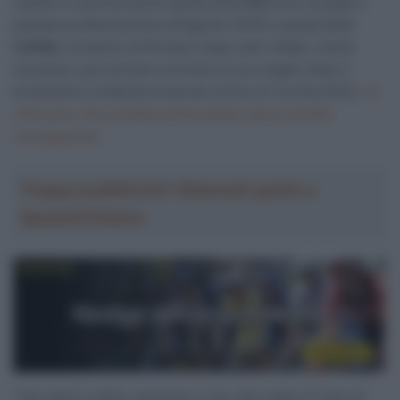
vestito in carriera anche quella della
FDJ
(con la quale è
passato professionista nell’agosto 2010) e quella della
Cofidis
, ha deciso di fermarsi dopo aver lottato, senza
successo, per provare a tornare al suo meglio dopo il
bruttissimo incidente avvenuto al Giro di Turchia 2022,
un
infortunio che avrebbe anche potuto avere terribili
conseguenze
.
Troppa pubblicità? Abbonati gratis a
SpazioCiclismo
“Cari amici e tifosi, annuncio il mio ritiro dopo 27 anni di