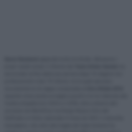
Nacer Bouhanni
appende la bici al chiodo. Attraverso i
propri canali social, il 33enne del
Team Arkéa-Samsic
ha
annunciato la fine della sua carriera dopo 14 stagioni tra i
professionisti e ben 70 vittorie, tra le quali spiccano
sicuramente le tre tappe conquistate al
Giro d’Italia
2014
(quando vinse anche la maglia a punti) e le tre ottenute alla
Vuelta a España tra il 2014 e il 2018, oltre a diversi altri
successi nel WorldTour tra Parigi-Nizza e Giro del
Delfinato e il titolo nazionale in linea nel 2012. Il velocista
transalpino, che oltre alla maglia del team bretone ha