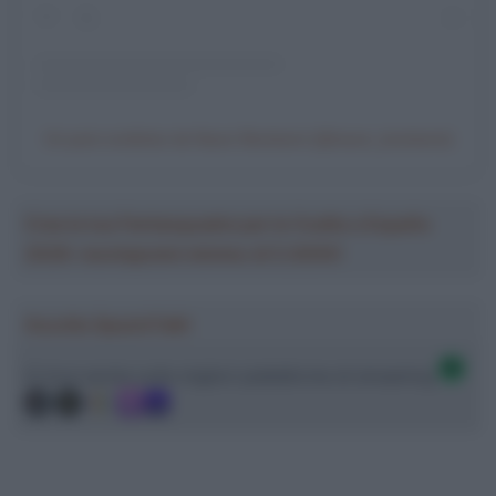
Un post condiviso da Nacer Bouhanni (@nacer_bouhanni)
Crea la tua Fantasquadra per la Vuelta a España
2026: montepremi minimo di 5.000€!
Ascolta SpazioTalk!
Ci trovi anche sulle migliori piattaforme di streaming