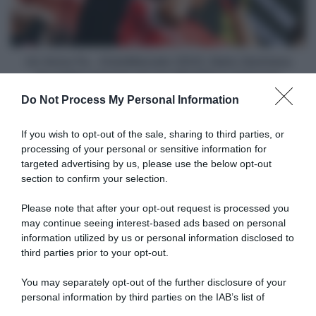
dovrebbe
passare
ad
una
Un Anno Fa...CicloMercato 2023, Nairo Quintana
WorldTour
dovrebbe passare ad una WorldTour francese
francese
Do Not Process My Personal Information
Articoli correlati
If you wish to opt-out of the sale, sharing to third parties, or
processing of your personal or sensitive information for
targeted advertising by us, please use the below opt-out
section to confirm your selection.
Please note that after your opt-out request is processed you
may continue seeing interest-based ads based on personal
information utilized by us or personal information disclosed to
Sicurezza, Nacer Bouhanni
Cofidis, annunciati due
ritorna sulle cadute che ne
giovani di talento: l’ex biker
third parties prior to your opt-out.
hanno condizionato la
Clément Izquierdo e il
carriera e definisce il
triatleta Sam Maisonobe
You may separately opt-out of the further disclosure of your
ciclismo “lo sport più
4 Settembre 2024, 12:51
personal information by third parties on the IAB’s list of
pericoloso al mondo”
downstream participants.