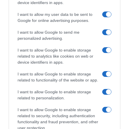
device identifiers in apps.
I want to allow my user data to be sent to
Google for online advertising purposes.
Groupama-FDJ, Clément
Groupama-FDJ, prolungato
Braz Afonso si unisce alla
fino al 2026 il contratto di
I want to allow Google to send me
formazione francese per le
Olivier Le Gac
personalized advertising.
prossime due stagioni
12 Agosto 2024, 14:59
13 Agosto 2024, 11:18
I want to allow Google to enable storage
related to analytics like cookies on web or
device identifiers in apps.
I want to allow Google to enable storage
related to functionality of the website or app.
Commenta
I want to allow Google to enable storage
related to personalization.
I want to allow Google to enable storage
© Copyright 2026, All Rights Reserved Designed by
related to security, including authentication
functionality and fraud prevention, and other
©SpazioCiclismo
Preferenze Privacy
user protection.