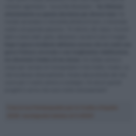
ciclismo agonistico – ha scritto Bouhanni –
Ho riflettuto
attentamente su questa decisione per diversi mesi
. Ho
iniziato ad andare in bicicletta all’età di 6 anni, è diventata
subito una grande passione. 70 vittorie, alti, bassi, incontri
belli e meno belli, gioie, delusioni, ma terrò solo il meglio.
Dopo il grave incidente dell’anno scorso che mi costò una
grave frattura cervicale e una lunghissima riabilitazione,
ero diventato l’ombra di me stesso
. Ho lottato anima e
corpo per cercare di riconquistare il mio livello, invano. La
vita ha deciso diversamente. Grazie dal profondo del mio
cuore per il vostro amore e sostegno. Ho alcuni grandi
progetti in arrivo che sono molto entusiasmanti”.
Crea la tua Fantasquadra per la Vuelta a España
2026: montepremi minimo di 5.000€!