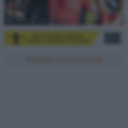
© ASO / Charly Lopez
Aggiungici alle tue fonti preferite