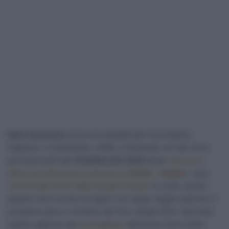
Nairo Quintana
cerca una squadra per la prossima
stagione. Il colombiano, infatti, è diventato uno dei nomi
più importanti del
CicloMercato 2023
dopo
l’annuncio
della sua intenzione di lasciare la
Arkéa – Samsic
, cosa
confermata anche dalla squadra stessa
. In molti, quindi,
adesso sono curiosi di capire con quale maglia vedremo il
prossimo anno il vincitore del Giro d’Italia 2014. Secondo
quanto appreso da
CyclingNews
attraverso fonti molto