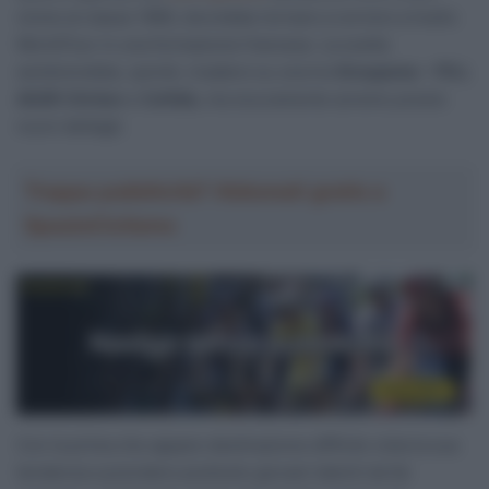
vicine al classe 1990, dovrebbe tornare a correre a livello
WorldTour in una formazione francese. La scelta
sembrerebbe, quindi, ricadere su una tra
Groupama – FDJ
,
AG2R Citröen
e
Cofidis
, ma sicuramente avremo presto
nuovi dettagli.
Troppa pubblicità? Abbonati gratis a
SpazioCiclismo
Con la prima che appare destinazione difficile vista la sua
tendenza a prendere piuttosto giovani talenti da far