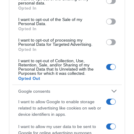
disclose it to other third parties.
personal data.
Opted In
Please note that this website/app uses one or more Google
services and may gather and store information including but
I want to opt-out of the Sale of my
Personal Data.
not limited to your visit or usage behaviour. You may click to
Opted In
grant or deny consent to Google and its third-party tags to
use your data for below specified purposes in below Google
I want to opt-out of processing my
consent section.
Arkéa-
Personal Data for Targeted Advertising.
Samsic,
Opted In
Nacer
I want to opt-out of Collection, Use,
Bouhanni
Retention, Sale, and/or Sharing of my
annuncia
Personal Data that Is Unrelated with the
Purposes for which it was collected.
il
Opted Out
ritiro:
"Dopo
Google consents
il
grave
Arkéa-Samsic, Nacer Bouhanni annuncia il ritiro:
I want to allow Google to enable storage
incidente
"Dopo il grave incidente dell'anno scorso, ero
related to advertising like cookies on web or
dell'anno
diventato l'ombra di me stesso"
device identifiers in apps.
scorso,
ero
DIRETTA
I want to allow my user data to be sent to
diventato
Tre
Google for online advertising purposes.