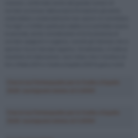
crescere, confermato anche dal grande numero di
corridori promossi dalla propria formazione giovanile,
resterebbero sostanzialmente due opzioni al colombiano.
Tra Ag2r e Cofidis quella più adatta a lui potrebbe essere
la seconda, anche considerando la forte presenza di
corridori spagnoli in organico, nonché gli interessi che lo
sponsor ha sul mercato ispanico. Ovviamente, si tratta al
momento di indiscrezioni, ma è chiaro che il vincitore di
Giro d’Italia 2014 e Vuelta a España 2016 fa gola a molti.
Crea la tua Fantasquadra per la Vuelta a España
2026: montepremi minimo di 5.000€!
Crea la tua Fantasquadra per la Vuelta a España
2026: montepremi minimo di 5.000€!