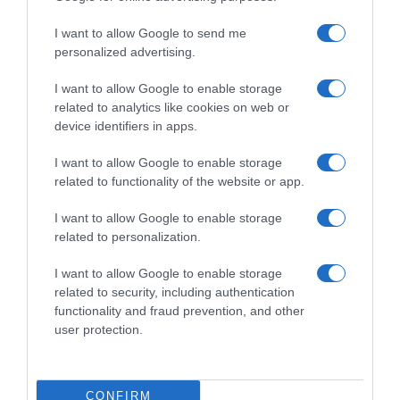
l'ombra
Valli
di
Varesine
I want to allow Google to send me
me
2023
personalized advertising.
stesso"
LIVE
I want to allow Google to enable storage
related to analytics like cookies on web or
device identifiers in apps.
DIRETTA Tre Valli Varesine 2023 LIVE
I want to allow Google to enable storage
related to functionality of the website or app.
Commenta
I want to allow Google to enable storage
related to personalization.
I want to allow Google to enable storage
© Copyright 2026, All Rights Reserved Designed by
related to security, including authentication
functionality and fraud prevention, and other
©SpazioCiclismo
Preferenze Privacy
user protection.
Contatti
Redazione
Privacy & Cookie Policy
Pubblicità
Lavora con noi
VeloPro
CONFIRM