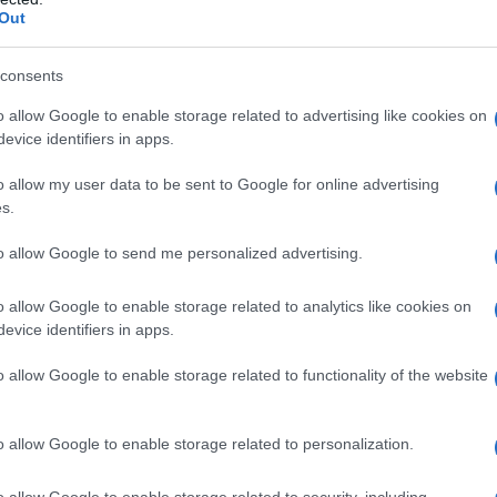
Out
consents
o allow Google to enable storage related to advertising like cookies on
evice identifiers in apps.
o allow my user data to be sent to Google for online advertising
s.
to allow Google to send me personalized advertising.
o allow Google to enable storage related to analytics like cookies on
evice identifiers in apps.
borazione con la squadra Arkéa – Samsic iniziato nel 2020 –
 il non rinnovo del contratto di Nairo Quintana ai sensi
o allow Google to enable storage related to functionality of the website
ilascerà altri commenti a questo proposito”.
o allow Google to enable storage related to personalization.
a 2026: montepremi minimo di 5.000€!
o allow Google to enable storage related to security, including