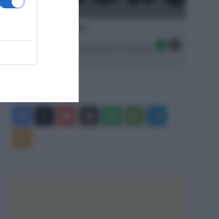
Ascolta SpazioTalk!
Seguici sulle migliori piattaforme di streaming:
Facebook
X
You
Apple
Spotify
Google
Telegram
Tube
Play
RSS