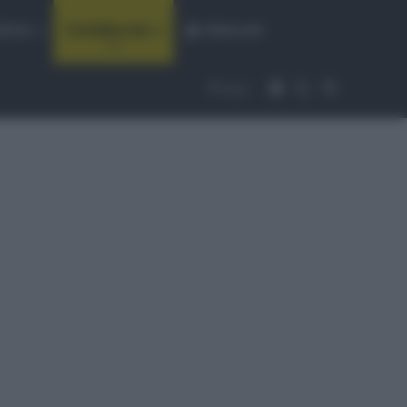
fiche
CicloMercato
Abbonati
Accedi
Cambia aspet
Cerca
Segui