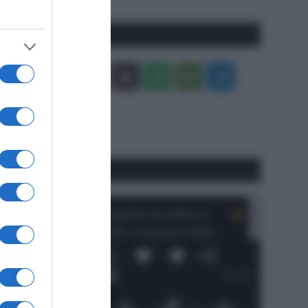
Seguici qui
Facebook
X
You
Apple
Spotify
Google
Telegram
Tube
Play
RSS
#SpazioTalk