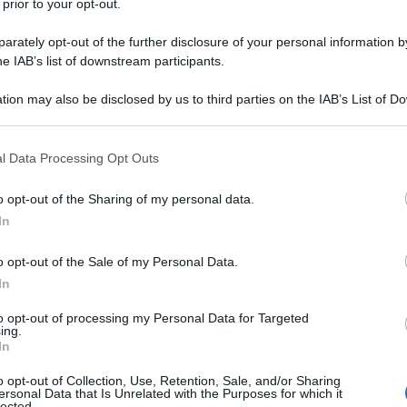
 prior to your opt-out.
rately opt-out of the further disclosure of your personal information by
he IAB’s list of downstream participants.
tion may also be disclosed by us to third parties on the IAB’s List of 
 that may further disclose it to other third parties.
 that this website/app uses one or more Google services and may gath
l Data Processing Opt Outs
including but not limited to your visit or usage behaviour. You may click 
 to Google and its third-party tags to use your data for below specifi
o opt-out of the Sharing of my personal data.
ogle consent section.
In
eramente giunto a conclusione. Nella giornata di ieri
il
ua intenzione di voler lasciare la formazione bretone al
o opt-out of the Sale of my Personal Data.
ua partenza. Il team ha, infatti, rilasciato un comunicato
In
i sulla vicenda. Finisce così un rapporto lavorativo iniziato
to opt-out of processing my Personal Data for Targeted
2014 conquistare undici corse e mostrare a sprazzi un po’ del
ing.
In
o opt-out of Collection, Use, Retention, Sale, and/or Sharing
ersonal Data that Is Unrelated with the Purposes for which it
azioCiclismo
lected.