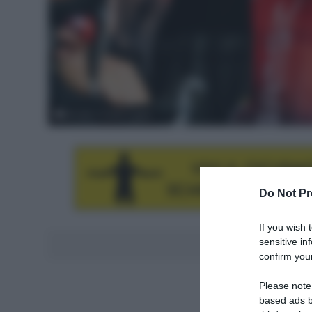
© ASO / Charly Lopez
Do Not Pr
If you wish 
sensitive in
Aggiungici al
confirm your
Please note
based ads b