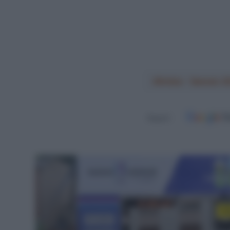
Arkéa - Samsic 2
Seguici
Leggi
Si