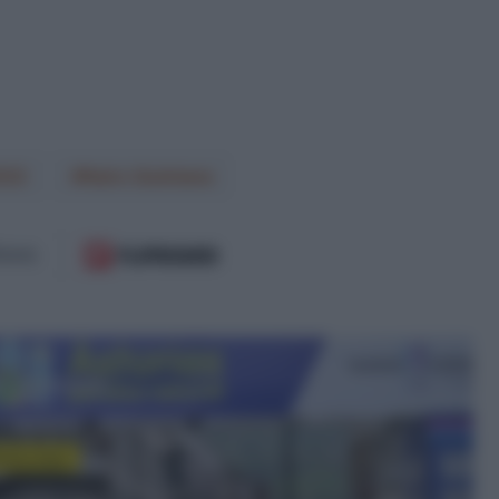
022
Nairo Quintana
 il prossimo
ntesi Gare