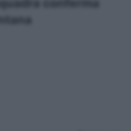
squadra conferma
intana