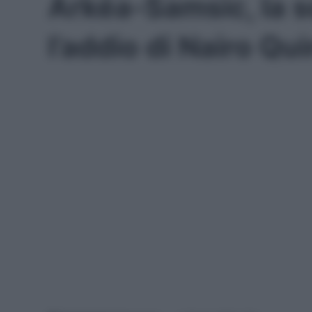
Arkéa-Samsic, la 
l’addio di Nairo Qu