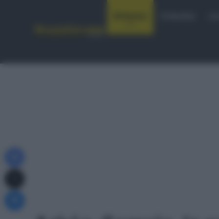
Notizie
Startlist
Co
Facebook
X
Messenger