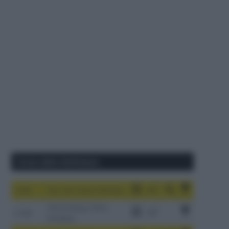
Corse della Settimana
1-9/8
Tour de France Femmes
China Xizang Trans-
2-6/8
Himalaya