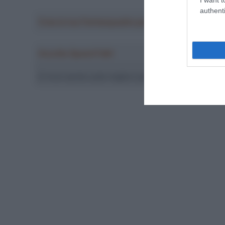
authenti
Crea la tua Fantasquadra per la Vuelta a Españ
Ascolta SpazioTalk!
Ci trovi anche sulle migliori piattaforme di streamin