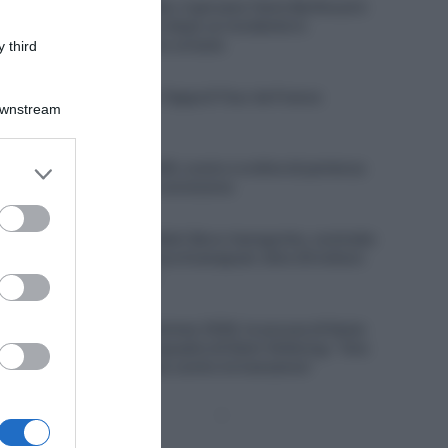
Visma | Lease a Bike, il giovane Yanis Berthoud è
in gravi condizioni dopo un incidente in
allenamento contro un’auto
 third
9 Agosto 2026, 8:40
VIDEO: Highlights Tappa 8 Tour de France
Downstream
Femmes 2026
9 Agosto 2026, 8:37
er and store
Giro di Polonia 2026, orario e ordine di partenza
to grant or
della cronometro conclusiva
ed purposes
9 Agosto 2026, 8:00
Un Anno Fa… Red Bull-Bora-hansgrohe, contratto
faraonico per Remco Evenepoel: oltre 20 milioni
di euro in tre anni
8 Agosto 2026, 19:50
Tour de France Femmes 2026, le accuse di Kasia
Niewiadoma alla squadra di Demi Vollering: “Una
di loro mi ha chiuso contro le transenne”
Pagina
Prossima
precedente
Pagina