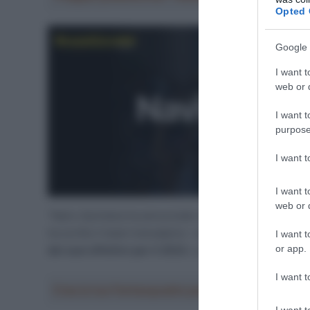
Opted 
Google 
I want t
web or d
I want t
purpose
I want 
I want t
web or d
“Nairo Quintana ha annunciato la fine della sua colla
ha scritto il team transalpino –
La formazione conferma
I want t
or app.
dei suoi effettivi per il 2023.
La squadra bretone non r
I want t
Crea la tua Fantasquadra per la Vuelta a Españ
I want t