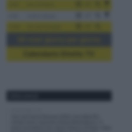
3-9/8
Giro di Polonia
4-8/8
Vuelta a Burgos
5-16/8
Giro del Portogallo
Gli orari giorno per giorno
Calendario Dirette TV
Ultimi articoli
9 Agosto 2026, 12:18
Tour de France Femmes 2026, il ds della FDJ
United-Suez risponde a Kasia Niewiadoma: “Il
piano prevedeva che, dopo l’attacco di Demi, Célia