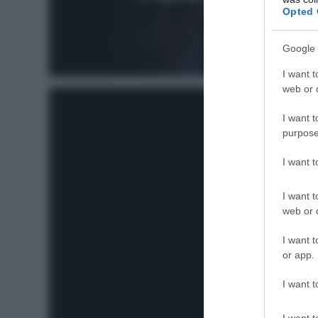
Opted 
Google 
I want t
web or d
I want t
purpose
I want 
I want t
web or d
I want t
or app.
I want t
I want t