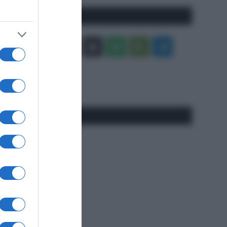
Seguici qui
Facebook
X
You
Apple
Spotify
Google
Telegram
Tube
Play
RSS
#SpazioTalk