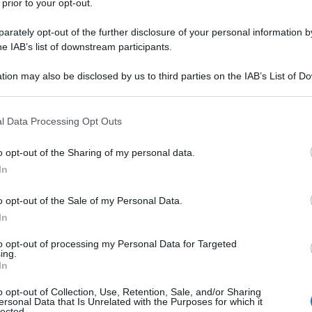
 prior to your opt-out.
rately opt-out of the further disclosure of your personal information by
he IAB’s list of downstream participants.
tion may also be disclosed by us to third parties on the IAB’s List of 
 that may further disclose it to other third parties.
 that this website/app uses one or more Google services and may gath
l Data Processing Opt Outs
Down Under 2024,
andata in scena nella notte italiana di
including but not limited to your visit or usage behaviour. You may click 
 to Google and its third-party tags to use your data for below specifi
o opt-out of the Sharing of my personal data.
ogle consent section.
In
azioCiclismo
o opt-out of the Sale of my Personal Data.
In
to opt-out of processing my Personal Data for Targeted
ing.
In
o opt-out of Collection, Use, Retention, Sale, and/or Sharing
ersonal Data that Is Unrelated with the Purposes for which it
lected.