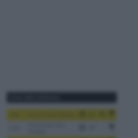
Corse della Settimana
1-9/8
Tour de France Femmes
China Xizang Trans-
2-6/8
Himalaya