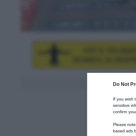
Aggiungici al
Do Not Pr
If you wish 
sensitive in
confirm your
Please note
based ads b