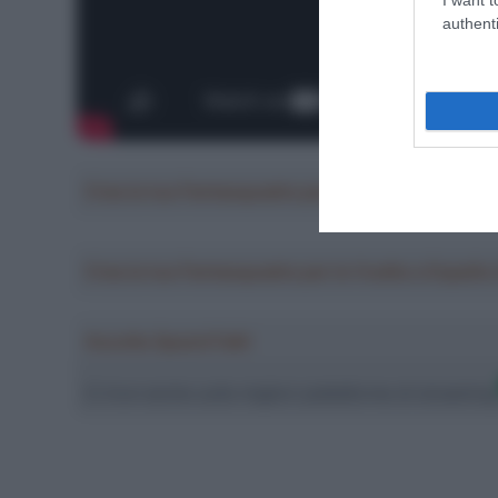
authenti
Crea la tua Fantasquadra per la Vuelta a Españ
Crea la tua Fantasquadra per la Vuelta a Españ
Ascolta SpazioTalk!
Ci trovi anche sulle migliori piattaforme di streamin