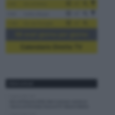
3-9/8
Giro di Polonia
4-8/8
Vuelta a Burgos
5-16/8
Giro del Portogallo
Gli orari giorno per giorno
Calendario Dirette TV
Ultimi articoli
6 Agosto 2026, 16:51
Giro di Polonia 2026, Bart Lemmen resiste al
ritorno di Christian Scaroni! 6° Alberto Bettiol
6 Agosto 2026, 16:38