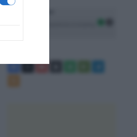
Ascolta SpazioTalk!
Seguici sulle migliori piattaforme di streaming:
Facebook
X
You
Apple
Spotify
Google
Telegram
Tube
Play
RSS