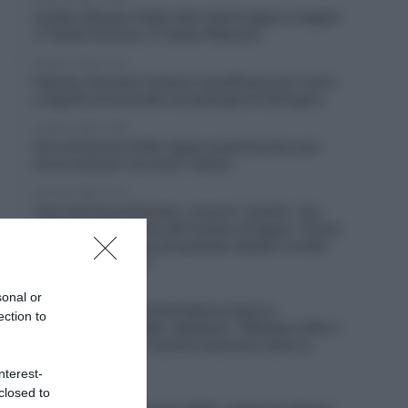
Vuelta a Burgos 2026, Felix Gall fa tappa e maglia!
2° Giulio Ciccone, 3° Giulio Pellizzari
6 Agosto 2026, 16:13
Doping, Giovanni Carboni squalificato per 4 anni
a seguito di anomalie nel passaporto biologico
6 Agosto 2026, 15:55
Giro di Polonia 2026, tappa neutralizzata e poi
accorciata per una maxi-caduta
6 Agosto 2026, 13:16
Tour de France Femmes, cresce il “partito” che
spinge per l’aumento del numero di tappe: “Ormai
c’è un interesse ben più grande rispetto a molte
altre gare maschili”
6 Agosto 2026, 12:41
sonal or
Picnic PostNL, il ds Rudi Kemna dopo la
ection to
separazione da Fabio Jakobsen: “Abbiamo fatto il
massimo, ma non riusciva neanche a stare in
gruppo”
nterest-
closed to
6 Agosto 2026, 12:26