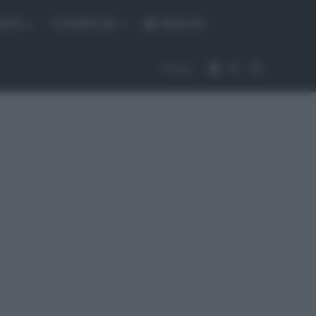
fiche
CicloMercato
Abbonati
Accedi
Cambia aspet
Cerca
Segui