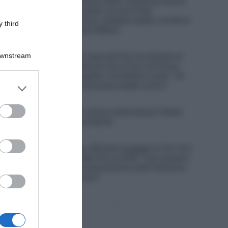
Tour de France Femmes 2026, caduta per Noemi
Rüegg dopo un contatto con una moto
dell’assistenza tecnica: cartellino giallo e multa di
 third
214 euro per il pilota (VIDEO)
6 Agosto 2026, 12:13
Downstream
UAE Emirates XRG, Isaac del Toro ha rifiutato di
correre il Giro d’Italia per fare il Tour de France
assieme a Tadej Pogačar. Il ds Matxín rivela: “Gli
er and store
avevamo proposto di essere leader al Giro”
to grant or
6 Agosto 2026, 11:47
ed purposes
Euskaltel-Euskadi, rinnovo biennale per Xabier
Berasategi e Gotzon Martín
6 Agosto 2026, 11:23
Soudal Quick-Step, ufficiale l’ingaggio di Tim Torn
Teutenberg, contratto fino al 2028: “Una squadra
con una tradizione straordinaria nelle Classiche,
dove voglio migliorare”
Pagina
Prossima
precedente
Pagina