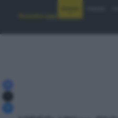
Notizie
Startlist
Co
Facebook
X
Messenger