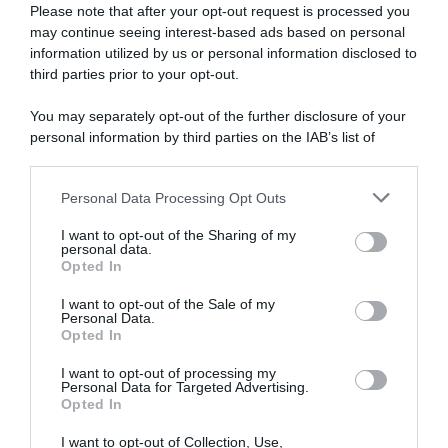
Please note that after your opt-out request is processed you
may continue seeing interest-based ads based on personal
information utilized by us or personal information disclosed to
Un Anno Fa… Mondiali
Glasgow 2023,
Glasgow 2023, capolavoro di
“ammonizioni” e multa di 285
third parties prior to your opt-out.
Tom Pidcock nella MTB:
euro da parte delle autorità
l’inglese piega Nino Schurter,
scozzesi per i quattro
You may separately opt-out of the further disclosure of your
poi terzo, e si invola verso
attivisti che si erano incollati
personal information by third parties on the IAB’s list of
l’iride
alla strada fermando il
downstream participants.
Mondiale
12 Agosto 2024, 8:00
11 Novembre 2023, 11:57
Personal Data Processing Opt Outs
This information may also be disclosed by us to third parties
on the IAB’s List of Downstream Participants that may further
I want to opt-out of the Sharing of my
disclose it to other third parties.
personal data.
Opted In
Please note that this website/app uses one or more Google
services and may gather and store information including but
I want to opt-out of the Sale of my
Personal Data.
not limited to your visit or usage behaviour. You may click to
Opted In
grant or deny consent to Google and its third-party tags to
use your data for below specified purposes in below Google
I want to opt-out of processing my
Glasgow 2023, denunciata la
VIDEO: Highlights Prova in
consent section.
Personal Data for Targeted Advertising.
scomparsa del corridore
linea Donne élite Mondiali
Opted In
iraniano Mohammad
Glasgow 2023
Ganjkhanlou
14 Agosto 2023, 17:15
I want to opt-out of Collection, Use,