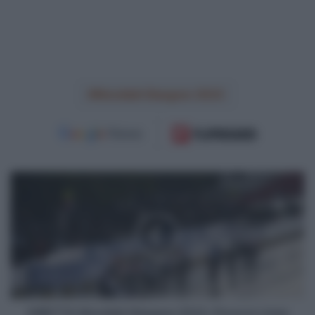
Mondiali Glasgow 2023
DIRETTA
Mondiali
Glasgow
2023,
Prova
in
Linea
Donne
Elite
LIVE
DIRETTA Mondiali Glasgow 2023, Prova in Linea