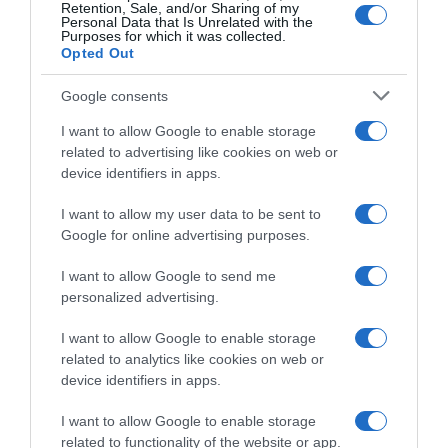
Retention, Sale, and/or Sharing of my
15 Agosto 2023, 14:28
Personal Data that Is Unrelated with the
Purposes for which it was collected.
Opted Out
Google consents
I want to allow Google to enable storage
related to advertising like cookies on web or
device identifiers in apps.
I want to allow my user data to be sent to
Google for online advertising purposes.
Mondiali Glasgow 2023, per
Mondiali Glasgow 2023,
l’UCI il formato ‘Super’ è stato
Lotte Kopecky: “È qualcosa
I want to allow Google to send me
un successo oltre le
che ho sempre sognato, era
personalized advertising.
aspettative: “Per il 2031 ci
l’obiettivo di quest’anno. Il
sono già 5 candidature, da
prossimo anno non sarà
I want to allow Google to enable storage
tre Continenti”
migliore, è impossibile”
related to analytics like cookies on web or
14 Agosto 2023, 14:27
14 Agosto 2023, 10:10
device identifiers in apps.
I want to allow Google to enable storage
related to functionality of the website or app.