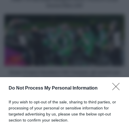
Donne Elite LIVE
Green
Project-
Bardiani
CSF-
Faizanè,
gli
uomini
per
Tour
du
Green Project-Bardiani CSF-Faizanè, gli uomini per
Limousin
Tour du Limousin e Giro di Danimarca
e
Do Not Process My Personal Information
Giro
Articoli correlati
di
Danimarca
If you wish to opt-out of the sale, sharing to third parties, or
processing of your personal or sensitive information for
targeted advertising by us, please use the below opt-out
section to confirm your selection.