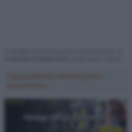
Le immagini salienti della prova in linea uomini Under-23
dei
Mondiali di Glasgow 2023
, svoltasi sabato 12 agosto.
Troppa pubblicità? Abbonati gratis a
SpazioCiclismo